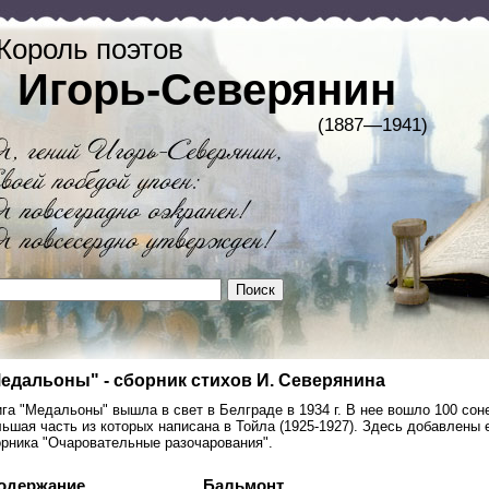
Король поэтов
Игорь-Северянин
(1887—1941)
едальоны" - сборник стихов И. Северянина
га "Медальоны" вышла в свет в Белграде в 1934 г. В нее вошло 100 соне
ьшая часть из которых написана в Тойла (1925-1927). Здесь добавлены
орника "Очаровательные разочарования".
одержание
Бальмонт