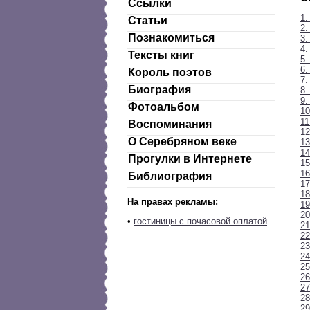
Ссылки
1.
Статьи
2.
Познакомиться
3.
4
Тексты книг
5.
6.
Король поэтов
7.
Биография
8.
9.
Фотоальбом
10
11
Воспоминания
12
О Серебряном веке
13
14
Прогулки в Интернете
15
16
Библиография
17
18
На правах рекламы:
19
20
•
гостиницы с почасовой оплатой
21
22
2
24
25
26
27
28
29