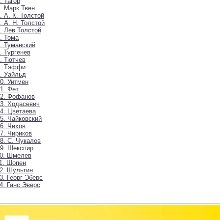
. Тагор
. Марк Твен
. А. К. Толстой
. А. Н. Толстой
. Лев Толстой
. Тома
. Туманский
. Тургенев
. Тютчев
8. Тэффи
. Уайльд
0. Уитмен
1. Фет
02. Фофанов
3. Ходасевич
4. Цветаева
5. Чайковский
6. Чехов
7. Чириков
8. С. Чукалов
9. Шекспир
10. Шмелев
1. Шопен
2. Шульгин
3. Георг Эберс
4. Ганс Эверс