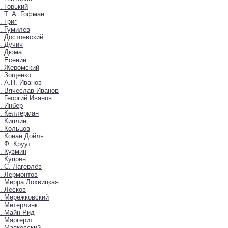
. Горький
. Т. А. Гофман
. Григ
. Гумилев
. Достоевский
. Дучич
6. Дюма
. Есенин
. Жеромский
. Зощенко
. А.Н. Иванов
. Вячеслав Иванов
. Георгий Иванов
. Инбер
. Келлерман
. Киплинг
. Кольцов
. Конан Дойль
. Ф. Круут
. Кузмин
. Куприн
. С. Лагерлёв
. Лермонтов
. Мирра Лохвицкая
. Лесков
. Мережковский
. Метерлинк
. Майн Рид
. Маргерит
. Маяковский