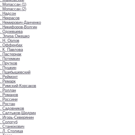
. Мопассан (1)
. Мопассан (2)
. Надсон
. Некрасов
. Немирович-Данченко
. Никифоров-Волгин
. Одоевцева
. Элиза Ожешко
. Н. Орлов
9. Оффенбах
. К. Павлова
. Пастернак
. Потемкин
. Прутков
. Пушкин
5. Пшибышевский
. Реймонт
. Ремарк
. Римский-Корсаков
. Роллан
. Романов
. Россини
. Ростан
. Садовников
. Салтыков-Щедрин
. Игорь-Северянин
. Сологуб
. Станюкович
. Л. Столица