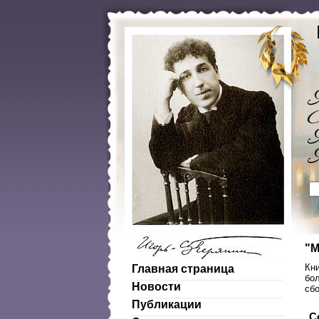
"М
Кни
Главная страница
бол
Новости
сб
Публикации
С