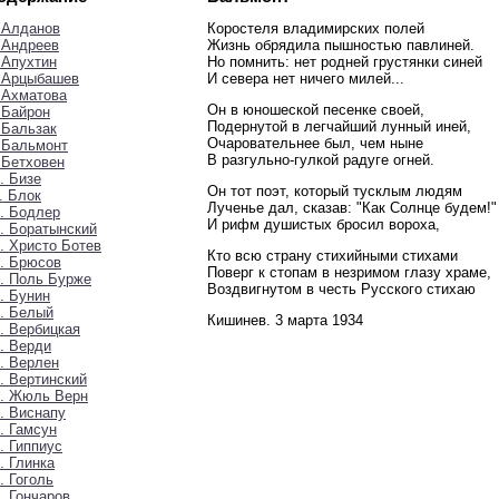
 Алданов
Коростеля владимирских полей
 Андреев
Жизнь обрядила пышностью павлиней.
 Апухтин
Но помнить: нет родней грустянки синей
. Арцыбашев
И севера нет ничего милей...
 Ахматова
Он в юношеской песенке своей,
 Байрон
Подернутой в легчайший лунный иней,
 Бальзак
Очаровательнее был, чем ныне
 Бальмонт
В разгульно-гулкой радуге огней.
 Бетховен
. Бизе
Он тот поэт, который тусклым людям
. Блок
Лученье дал, сказав: "Как Солнце будем!"
. Бодлер
И рифм душистых бросил вороха,
. Боратынский
. Христо Ботев
Кто всю страну стихийными стихами
. Брюсов
Поверг к стопам в незримом глазу храме,
. Поль Бурже
Воздвигнутом в честь Русского стихаю
. Бунин
. Белый
Кишинев. 3 марта 1934
. Вербицкая
. Верди
. Верлен
. Вертинский
3. Жюль Верн
. Виснапу
. Гамсун
. Гиппиус
. Глинка
. Гоголь
. Гончаров