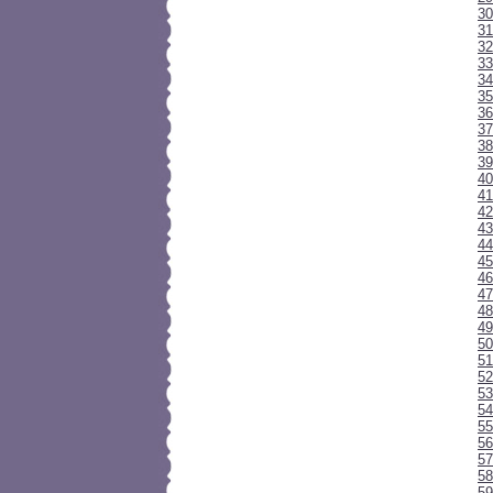
30
31
32
33
34
35
3
37
38
39
40
41
42
43
44
45
46
47
48
49
50
51
52
53
54
55
56
57
58
59