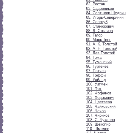
82. Ростан
83. Садовников
84. Салтыков-Щедрин
85. Игорь-Северянин
86. Сологуб
87. Станюкович
88. Л. Столица
89. Тагор
90. Марк Твен
91. А. К. Толстой
92. А. Н. Толстой
93. Лев Толстой
94. Тома
95. Туманский
96. Тургенев
97. Тютчев
98. Тэффи
99. Уайльд
100. Уитмен
101. Фет
102. Фофанов
103. Ходасевич
104. Цветаева
105. Чайковский
106. Чехов
107. Чириков
108. С. Чукалов
109. Шекспир
110. Шмелев