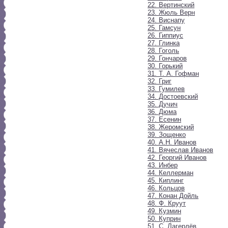
22. Вертинский
23. Жюль Верн
24. Виснапу
25. Гамсун
26. Гиппиус
27. Глинка
28. Гоголь
29. Гончаров
30. Горький
31. Т. А. Гофман
32. Григ
33. Гумилев
34. Достоевский
35. Дучич
36. Дюма
37. Есенин
38. Жеромский
39. Зощенко
40. А.Н. Иванов
41. Вячеслав Иванов
42. Георгий Иванов
43. Инбер
44. Келлерман
45. Киплинг
46. Кольцов
47. Конан Дойль
48. Ф. Круут
49. Кузмин
50. Куприн
51. С. Лагерлёв