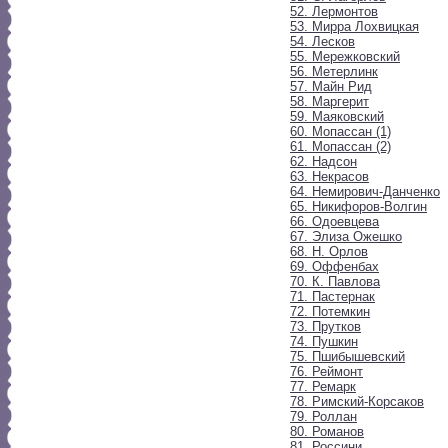
52. Лермонтов
53. Мирра Лохвицкая
54. Лесков
55. Мережковский
56. Метерлинк
57. Майн Рид
58. Маргерит
59. Маяковский
60. Мопассан (1)
61. Мопассан (2)
62. Надсон
63. Некрасов
64. Немирович-Данченко
65. Никифоров-Волгин
66. Одоевцева
67. Элиза Ожешко
68. Н. Орлов
69. Оффенбах
70. К. Павлова
71. Пастернак
72. Потемкин
73. Прутков
74. Пушкин
75. Пшибышевский
76. Реймонт
77. Ремарк
78. Римский-Корсаков
79. Роллан
80. Романов
81. Россини