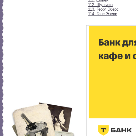
111. Шопен
112. Шульгин
113. Георг Эберс
114. Ганс Эверс