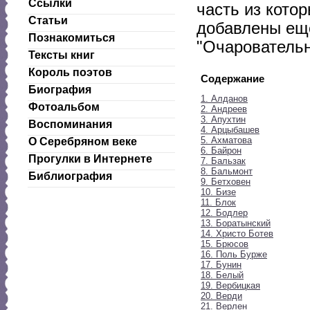
Ссылки
часть из котор
Статьи
добавлены еще
Познакомиться
"Очаровательн
Тексты книг
Король поэтов
Содержание
Биография
1. Алданов
Фотоальбом
2. Андреев
3. Апухтин
Воспоминания
4. Арцыбашев
5. Ахматова
О Серебряном веке
6. Байрон
Прогулки в Интернете
7. Бальзак
8. Бальмонт
Библиография
9. Бетховен
10. Бизе
11. Блок
12. Бодлер
13. Боратынский
14. Христо Ботев
15. Брюсов
16. Поль Бурже
17. Бунин
18. Белый
19. Вербицкая
20. Верди
21. Верлен