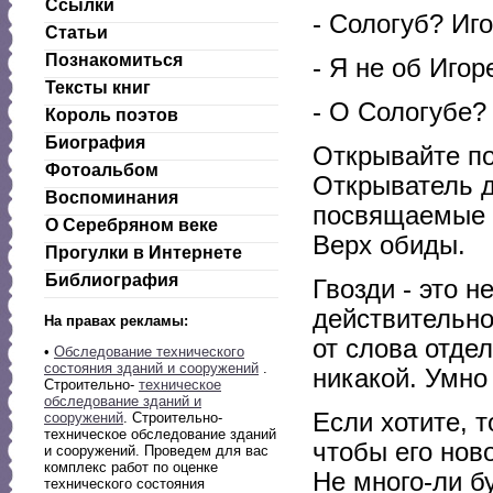
Ссылки
- Сологуб? И
Статьи
Познакомиться
- Я не об Игор
Тексты книг
- О Сологубе?
Король поэтов
Биография
Открывайте по
Фотоальбом
Открыватель д
Воспоминания
посвящаемые в
О Серебряном веке
Верх обиды.
Прогулки в Интернете
Библиография
Гвозди - это н
действительно
На правах рекламы:
от слова отде
•
Обследование технического
состояния зданий и сооружений
.
никакой. Умно 
Строительно-
техническое
обследование зданий и
Если хотите, т
сооружений
. Строительно-
техническое обследование зданий
чтобы его нов
и сооружений. Проведем для вас
комплекс работ по оценке
Не много-ли б
технического состояния