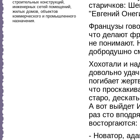
строительных конструкций,
старичков: Шек
инженерных сетей помещений,
жилых домов, объектов
"Евгений Онеги
коммерческого и промышленного
назначения.
Французы говор
что делают фр
не понимают. 
добродушно с
Хохотали и на
довольно удач
погибает жертв
что проскакива
старо, дескат
А вот выйдет И
раз сто вподря
восторгаются:
- Новатор, ада