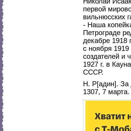
Николай Исаако
первой мирово
вильнюсских г
- Наша копейк
Петрограде ре
декабре 1918 г
с ноября 1919 
создателей и 
1927 г. в Каун
СССР.
Н. Р[адин]. За
1307, 7 марта.