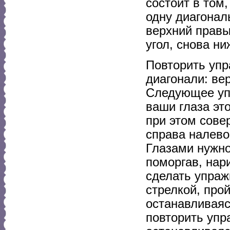
состоит в том
одну диагонал
верхний правы
угол, снова ни
Повторить упр
диагонали: ве
Следующее упр
ваши глаза это
при этом сове
справа налево
Глазами нужно
поморгав, нар
сделать упраж
стрелкой, про
останавливаясь
повторить упр