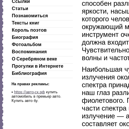
Ссылки
способен разл
Статьи
яркости, насы
Познакомиться
которого чело
Тексты книг
окружающий ми
Король поэтов
инструмент оч
Биография
должна входит
Фотоальбом
Чувствительно
Воспоминания
волны и часто
О Серебряном веке
Прогулки в Интернете
Наибольшая ч
Библиография
излучения око
спектра прина
На правах рекламы:
наш глаз разл
•
https://авто-ск.рф
купить
автомобиль в премьер авто.
фиолетового. 
Купить авто бу.
части спектра
излучение — а
составляет око