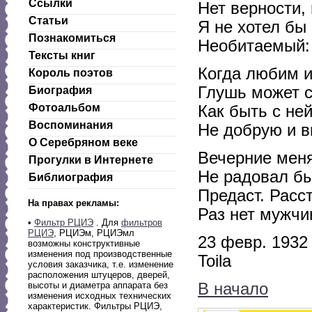
Ссылки
Нет верности, 
Статьи
Я не хотел бы 
Познакомиться
Необитаемый: 
Тексты книг
Когда любим и
Король поэтов
Глушь может с
Биография
Фотоальбом
Как быть с не
Воспоминания
Не добрую и в
О Серебряном веке
Вечерние меня
Прогулки в Интернете
Не радовал бы
Библиография
Предаст. Расс
На правах рекламы:
Раз нет мужчин
•
Фильтр РЦИЭ
. Для
фильтров
РЦИЭ
, РЦИЭм, РЦИЭмл
23 февр. 1932
возможны конструктивные
изменения под производственные
Toila
условия заказчика, т.е. изменение
расположения штуцеров, дверей,
В начало
высоты и диаметра аппарата без
изменения исходных технических
характеристик. Фильтры РЦИЭ,