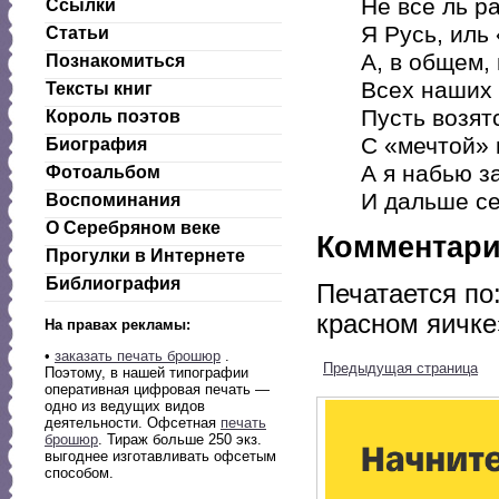
Не все ль р
Ссылки
Я Русь, иль
Статьи
А, в общем,
Познакомиться
Всех наших 
Тексты книг
Пусть возят
Король поэтов
С «мечтой» 
Биография
А я набью за
Фотоальбом
И дальше с
Воспоминания
О Серебряном веке
Комментар
Прогулки в Интернете
Библиография
Печатается по
красном яичке
На правах рекламы:
•
заказать печать брошюр
.
Предыдущая страница
Поэтому, в нашей типографии
оперативная цифровая печать —
одно из ведущих видов
деятельности. Офсетная
печать
брошюр
. Тираж больше 250 экз.
выгоднее изготавливать офсетым
способом.