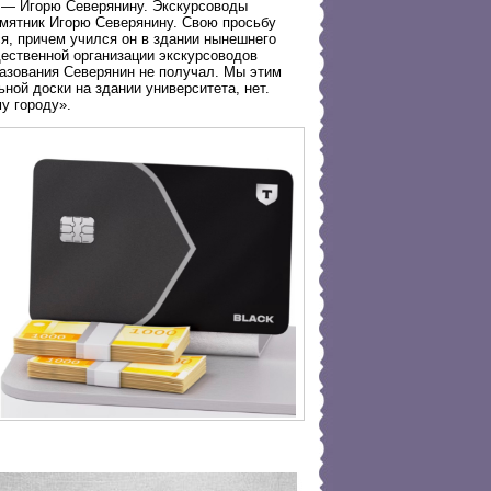
и — Игорю Северянину. Экскурсоводы
амятник Игорю Северянину. Свою просьбу
я, причем учился он в здании нынешнего
ественной организации экскурсоводов
разования Северянин не получал. Мы этим
ной доски на здании университета, нет.
у городу».