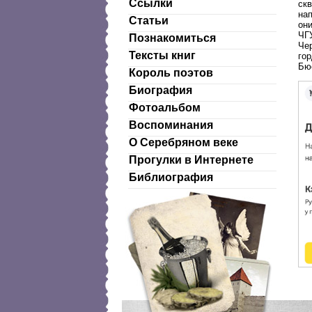
Ссылки
ск
на
Статьи
они
ЧГ
Познакомиться
Че
Тексты книг
гор
Бю
Король поэтов
Биография
Фотоальбом
Воспоминания
О Серебряном веке
Прогулки в Интернете
Библиография