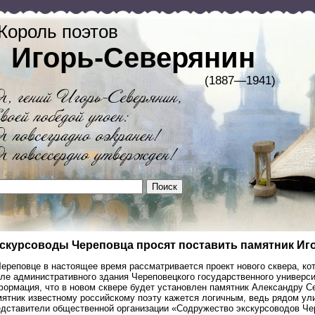
Король поэтов
Игорь-Северянин
(1887—1941)
скурсоводы Череповца просят поставить памятник И
Череповце в настоящее время рассматривается проект нового сквера, ко
зле административного здания Череповецкого государственного универс
формация, что в новом сквере будет установлен памятник Александру С
ятник известному российскому поэту кажется логичным, ведь рядом ули
едставители общественной организации «Содружество экскурсоводов Чер