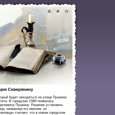
горю Северянину
торый будет находиться на улице Пушкина
итета. В городских СМИ появилась
ергеевичу Пушкину. Решение установить
ца, названная его именем, но
еповца» считают, что в новом городском