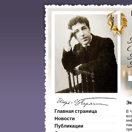
Эк
Главная страница
В 
во
Новости
ин
пам
Публикации
пр