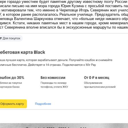
вере гораздо уместнее будет памятник другому известному поэту Росси
писали письмо на имя мэра города Юрия Кузина с просьбой поставить п
 мотивировали тем, что именно в Череповце Игорь Северянин жил училс
У, в котором ранее располагалось Реальное училище. Председатель общ
реповца Валентина Шаркунова отмечает, что «больше нигде никакого об
димся. Кстати, никаких памятных мест в нашем городе, кроме мемориаль
ст Северянина вполне вписался бы в экскурсионные маршруты по нашем