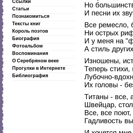
Ссылки
Но большинств
Статьи
И песни их зву
Познакомиться
Все ремесло, 
Тексты книг
Король поэтов
Ни острых риф
Биография
И у меня на "
Фотоальбом
А стиль други
Воспоминания
Изношены, ис
О Серебряном веке
Теперь стихи, 
Прогулки в Интернете
Лубочно-вдох
Библиография
Их головы - бе
Титаны - все, 
Швейцар, стол
Все, все поют,
Гадливость вы
И хочется мне