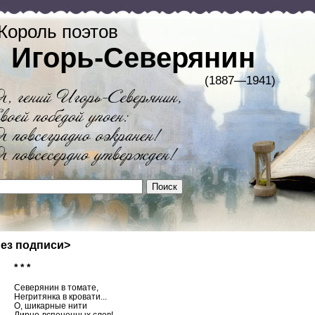
Король поэтов
Игорь-Северянин
(1887—1941)
ез подписи>
* * *
Северянин в томате,
Негритянка в кровати...
О, шикарные нити
Лирно-вспененных слов!..