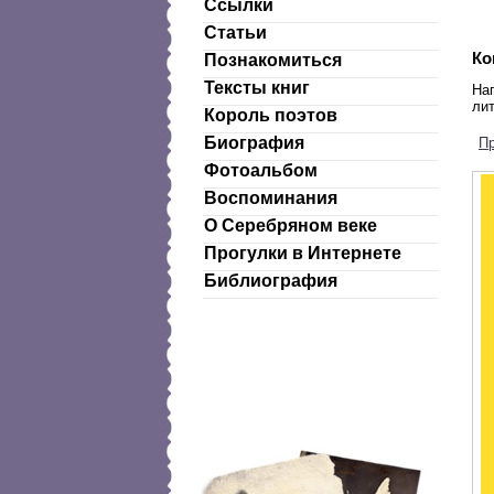
Ссылки
Статьи
Ко
Познакомиться
Тексты книг
На
лит
Король поэтов
Биография
П
Фотоальбом
Воспоминания
О Серебряном веке
Прогулки в Интернете
Библиография