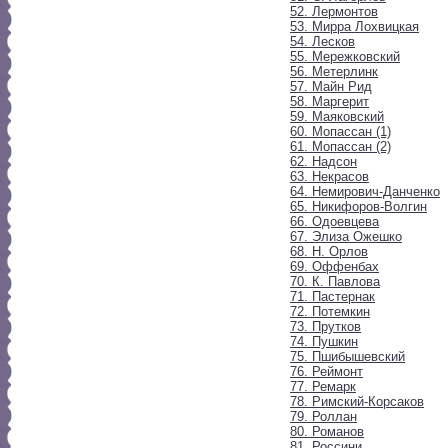
52. Лермонтов
53. Мирра Лохвицкая
54. Лесков
55. Мережковский
56. Метерлинк
57. Майн Рид
58. Маргерит
59. Маяковский
60. Мопассан (1)
61. Мопассан (2)
62. Надсон
63. Некрасов
64. Немирович-Данченко
65. Никифоров-Волгин
66. Одоевцева
67. Элиза Ожешко
68. Н. Орлов
69. Оффенбах
70. К. Павлова
71. Пастернак
72. Потемкин
73. Прутков
74. Пушкин
75. Пшибышевский
76. Реймонт
77. Ремарк
78. Римский-Корсаков
79. Роллан
80. Романов
81. Россини