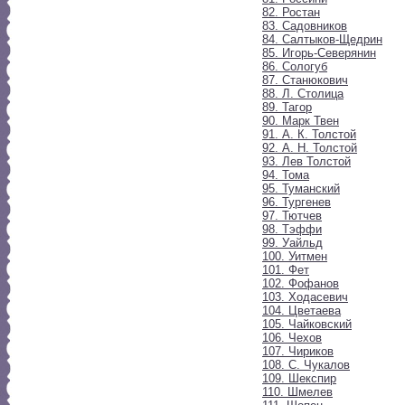
82. Ростан
83. Садовников
84. Салтыков-Щедрин
85. Игорь-Северянин
86. Сологуб
87. Станюкович
88. Л. Столица
89. Тагор
90. Марк Твен
91. А. К. Толстой
92. А. Н. Толстой
93. Лев Толстой
94. Тома
95. Туманский
96. Тургенев
97. Тютчев
98. Тэффи
99. Уайльд
100. Уитмен
101. Фет
102. Фофанов
103. Ходасевич
104. Цветаева
105. Чайковский
106. Чехов
107. Чириков
108. С. Чукалов
109. Шекспир
110. Шмелев