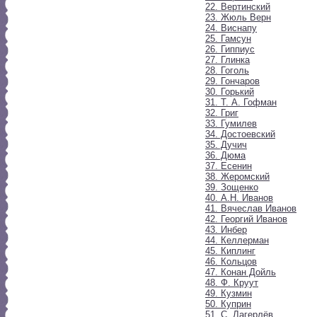
22. Вертинский
23. Жюль Верн
24. Виснапу
25. Гамсун
26. Гиппиус
27. Глинка
28. Гоголь
29. Гончаров
30. Горький
31. Т. А. Гофман
32. Григ
33. Гумилев
34. Достоевский
35. Дучич
36. Дюма
37. Есенин
38. Жеромский
39. Зощенко
40. А.Н. Иванов
41. Вячеслав Иванов
42. Георгий Иванов
43. Инбер
44. Келлерман
45. Киплинг
46. Кольцов
47. Конан Дойль
48. Ф. Круут
49. Кузмин
50. Куприн
51. С. Лагерлёв