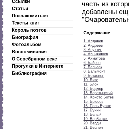
Ссылки
часть из котор
Статьи
добавлены еще
Познакомиться
"Очаровательн
Тексты книг
Король поэтов
Содержание
Биография
1. Алданов
Фотоальбом
2. Андреев
3. Апухтин
Воспоминания
4. Арцыбашев
5. Ахматова
О Серебряном веке
6. Байрон
Прогулки в Интернете
7. Бальзак
8. Бальмонт
Библиография
9. Бетховен
10. Бизе
11. Блок
12. Бодлер
13. Боратынский
14. Христо Ботев
15. Брюсов
16. Поль Бурже
17. Бунин
18. Белый
19. Вербицкая
20. Верди
21. Верлен