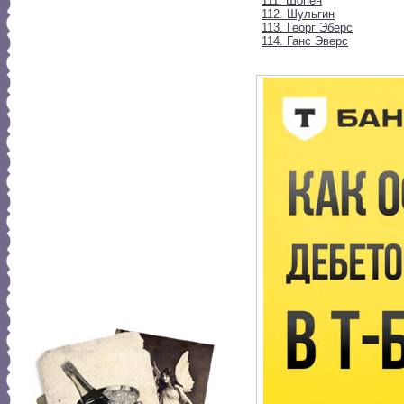
111. Шопен
112. Шульгин
113. Георг Эберс
114. Ганс Эверс