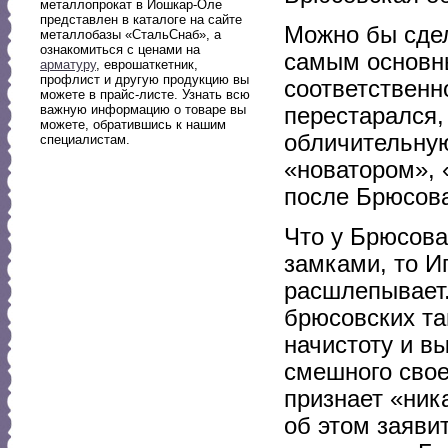
металлопрокат в Йошкар-Оле
представлен в каталоге на сайте
Можно бы сдел
металлобазы «СтальСнаб», а
ознакомиться с ценами на
самым основны
арматуру
, еврошаткетник,
профлист и другую продукцию вы
соответственн
можете в прайс-листе. Узнать всю
важную информацию о товаре вы
перестарался,
можете, обратившись к нашим
обличительную
специалистам.
«новатором», 
после Брюсов
Что у Брюсова
замками, то И
расшлепывает.
брюсовских та
начистоту и в
смешного свое
признает «ник
об этом заяви