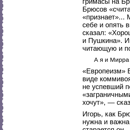
гримасы на Бр
Брюсов «счита
«признает»... 
себе и опять 
сказал: «Хоро
и Пушкина». Иг
читающую и по
А я и Мирра
«Европеизм» Б
виде коммиво
не успевший п
«заграничными
хочут», — ска
Игорь, как Брю
нужна и важна
старается он,