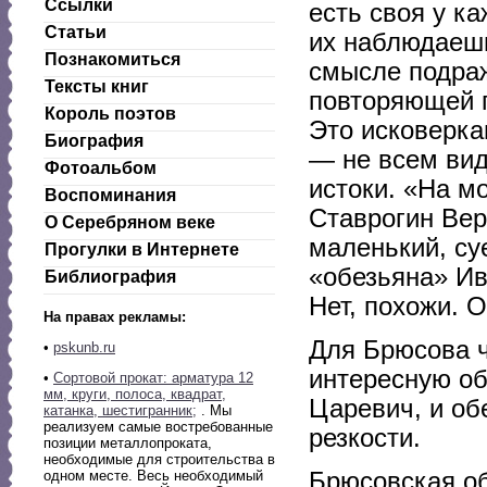
Ссылки
есть своя у к
Статьи
их наблюдаешь
Познакомиться
смысле подраж
Тексты книг
повторяющей п
Король поэтов
Это исковерка
Биография
— не всем вид
Фотоальбом
истоки. «На м
Воспоминания
Ставрогин Вер
О Серебряном веке
маленький, су
Прогулки в Интернете
«обезьяна» Ив
Библиография
Нет, похожи. 
На правах рекламы:
Для Брюсова ч
•
pskunb.ru
интересную об
•
Сортовой прокат: арматура 12
мм, круги, полоса, квадрат,
Царевич, и об
катанка, шестигранник;
. Мы
реализуем самые востребованные
резкости.
позиции металлопроката,
необходимые для строительства в
Брюсовская об
одном месте. Весь необходимый