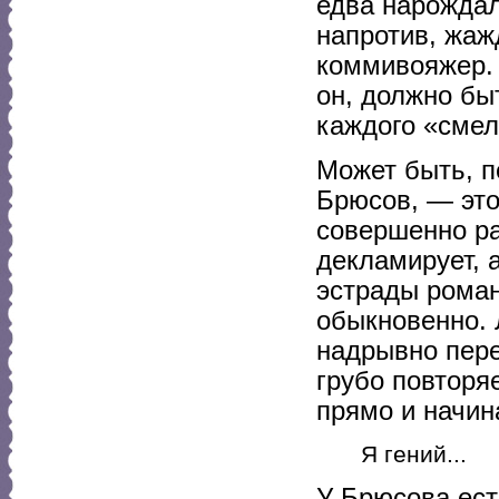
едва нарождал
напротив, жаж
коммивояжер. 
он, должно быт
каждого «смел
Может быть, п
Брюсов, — это
совершенно ра
декламирует, а
эстрады роман
обыкновенно. 
надрывно пере
грубо повторя
прямо и начин
Я гений...
У Брюсова ест