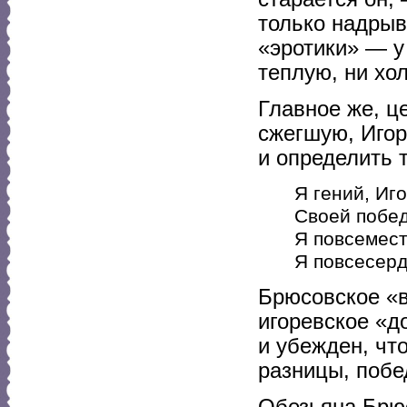
только надрыв
«эротики» — у
теплую, ни хо
Главное же, ц
сжегшую, Игор
и определить 
Я гений, Иг
Своей побед
Я повсемест
Я повсесерд
Брюсовское «в
игоревское «д
и убежден, чт
разницы, побе
Обезьяна Брюс