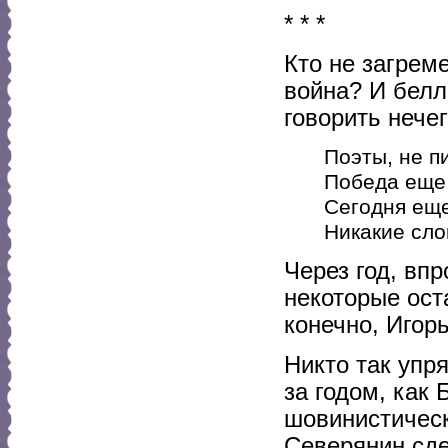
* * *
Кто не загрем
война? И белл
говорить нече
Поэты, не п
Победа еще 
Сегодня ещ
Никакие сло
Через год, вп
некоторые ост
конечно, Игор
Никто так упр
за годом, как 
шовинистическ
Северянин сде