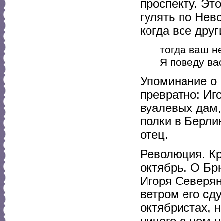
проспекту. Эт
гулять по Нев
когда все друг
тогда ваш н
Я поведу ва
Упоминание о 
превратно: Иг
вуалевых дам,
полки в Берли
отец.
Революция. К
октябрь. О Бр
Игоря Северян
ветром его сду
октябристах, 
ничего о нем 