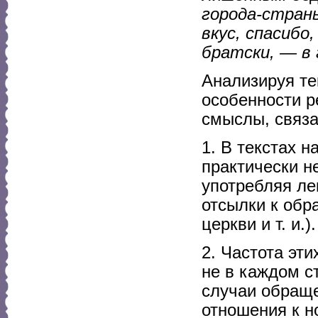
города-страны
вкус, спасибо
братски, — в
Анализируя т
особенности р
смыслы, связа
1. В текстах 
практически н
употребляя л
отсылки к обр
церкви и т. и.).
2. Частота эт
не в каждом с
случаи обраще
отношения к н