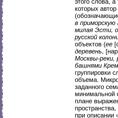
этого слова, 
которых автор
(обозначающи
в приморскую 
милая Эсти, 
русской колон
объектов (
ее
[
деревень
, [на
Москвы-реки, 
башнями Кремл
группировки с
объема. Микро
заданного сем
минимальной с
плане выраже
пространства,
при описании 