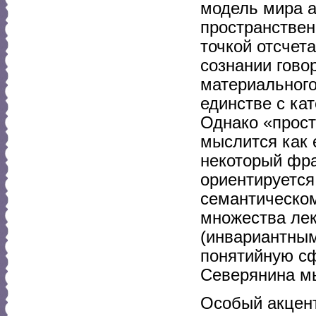
модель мира а
пространствен
точкой отсчета
сознании гово
материального
единстве с кат
Однако «прост
мыслится как 
некоторый фра
ориентируется,
семантическом
множества ле
(инвариантным
понятийную сфе
Северянина м
Особый акцент