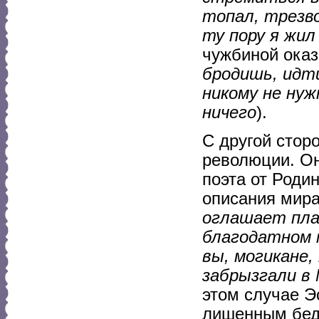
топал, трезво
ту пору я жил
чужбиной оказ
бродишь, идти
никому не нуж
ничего
).
С другой стор
революции. Он
поэта от Роди
описания мира
оглашает плач
благодатном 
вы, могикане,
забрызгали в 
этом случае Э
лишенным бед