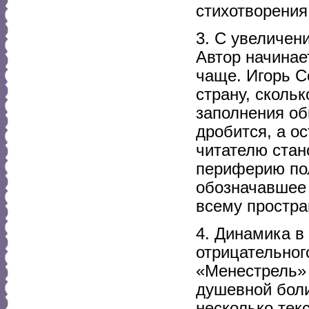
стихотворения
3. С увеличен
Автор начинае
чаще. Игорь С
страну, сколь
заполнения об
дробится, а о
читателю стан
периферию по
обозначавшее 
всему простра
4. Динамика в
отрицательног
«Менестрель»
душевной боли
несколько тек