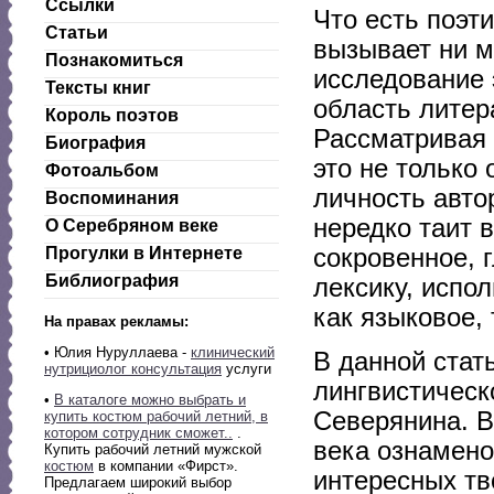
Ссылки
Что есть поэт
Статьи
вызывает ни м
Познакомиться
исследование 
Тексты книг
область литер
Король поэтов
Рассматривая 
Биография
это не только
Фотоальбом
личность авто
Воспоминания
нередко таит в
О Серебряном веке
сокровенное, 
Прогулки в Интернете
Библиография
лексику, испо
как языковое, 
На правах рекламы:
• Юлия Нуруллаева -
клинический
В данной стат
нутрициолог консультация
услуги
лингвистическ
•
В каталоге можно выбрать и
Северянина. В
купить костюм рабочий летний, в
котором сотрудник сможет..
.
века ознамено
Купить рабочий летний мужской
костюм
в компании «Фирст».
интересных тв
Предлагаем широкий выбор