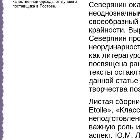
качественной одежды от лучшего
Северянин ока
поставщика в Ростове.
неоднозначным
своеобразный 
крайности. Вы
Северянин про
неординарност
как литератур
посвящена ран
тексты остают
данной статье
творчества поэ
Листая сборни
Etoile», «Кла
неподготовлен
важную роль и
аспект. Ю.М. 