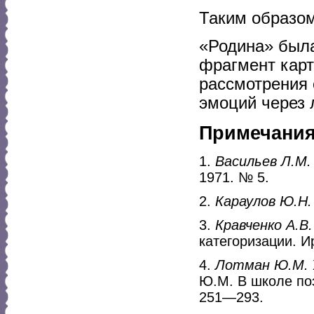
Таким образом
«Родина» была
фрагмент карт
рассмотрения 
эмоций через 
Примечани
1.
Васильев Л.М.
1971. № 5.
2.
Караулов Ю.Н.
3.
Кравченко А.В.
категоризации. Ир
4.
Лотман Ю.М.
Ю.М. В школе поэ
251—293.