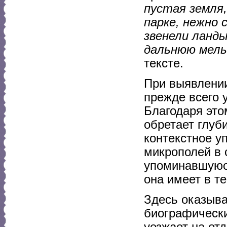
пустая земля,
парке, нежно 
звенели ланды
дальнюю мельн
тексте.
При выявлении
прежде всего 
Благодаря это
обретает глуб
контекстное у
микрополей в 
упоминавшуюс
она имеет в те
Здесь оказыв
биографически
уезжает на отд