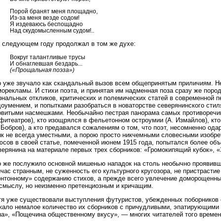
Порой бранят меня площадно,
Из-за меня везде содом!
Я издеваюсь беспощадно
Над скудомысленным судом!..
в следующем году продолжал в том же духе:
Вокруг талантливые трусы
И обнаглевшая бездарь...
(«Прощальная поэза»)
о уже звучало как скандальный вызов всем общепринятым приличиям. Не
орекламы. И стихи поэта, и принятая им надменная поза сразу же поро
рнальных откликов, критических и полемических статей в современной 
оумением, и попытками разобраться в новаторстве северянинского стил
овитыми насмешками. Необычайно пестрая панорама самых противоречив
фитеатров), кто изощрялся в фельетонном остроумии (А. Измайлов), к
 Бобров), а кто предавался сожалениям о том, что поэт, несомненно ода
ык не всегда уместными, а порою просто никчемными словесными изобре
сов в своей статье, помеченной июнем 1915 года, попытался более объ
ерянина на материале первых трех сборников: «Громокипящий кубок», «З
о же послужило основной мишенью нападок на столь необычно проявивше
час странным, не суженность его культурного кругозора, не пристрастие
онтонному» содержанию стихов, а прежде всего увлечение доморощенны
 смыслу, но неизменно претенциозным и кричащим.
тя уже существовали выступления футуристов, убежденных поборников 
жало немалое количество их сборников с причудливыми, эпатирующими 
на», «Пощечина общественному вкусу», — многих читателей того времени