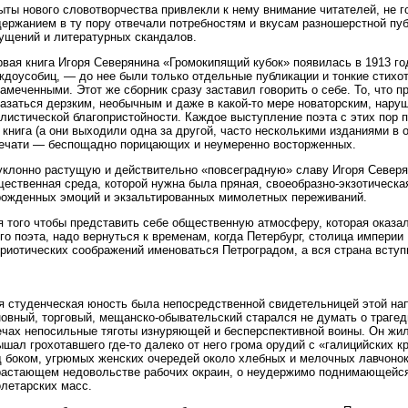
ты нового словотворчества привлекли к нему внимание читателей, не го
ержанием в ту пору отвечали потребностям и вкусам разношерстной пуб
ущений и литературных скандалов.
вая книга Игоря Северянина «Громокипящий кубок» появилась в 1913 го
ждоусобиц, — до нее были только отдельные публикации и тонкие стих
амеченными. Этот же сборник сразу заставил говорить о себе. То, что п
казаться дерзким, необычным и даже в какой-то мере новаторским, на
илистической благопристойности. Каждое выступление поэта с этих пор
 книга (а они выходили одна за другой, часто несколькими изданиями в 
печати — беспощадно порицающих и неумеренно восторженных.
уклонно растущую и действительно «повсеградную» славу Игоря Северя
щественная среда, которой нужна была пряная, своеобразно-экзотическ
рожденных эмоций и экзальтированных мимолетных переживаний.
я того чтобы представить себе общественную атмосферу, которая оказал
го поэта, надо вернуться к временам, когда Петербург, столица империи 
риотических соображений именоваться Петроградом, а вся страна вступ
я студенческая юность была непосредственной свидетельницей этой нап
овный, торговый, мещанско-обывательский старался не думать о трагед
ечах непосильные тяготы изнуряющей и бесперспективной воины. Он жил
шал грохотавшего где-то далеко от него грома орудий с «галицийских кр
 боком, угрюмых женских очередей около хлебных и мелочных лавчонок.
растающем недовольстве рабочих окраин, о неудержимо поднимающейся
олетарских масс.