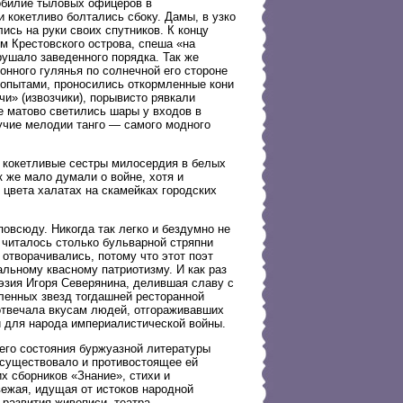
обилие тыловых офицеров в
 кокетливо болтались сбоку. Дамы, в узко
сь на руки своих спутников. К концу
м Крестовского острова, спеша «на
рушало заведенного порядка. Так же
онного гулянья по солнечной его стороне
копытами, проносились откормленные кони
и» (извозчики), порывисто рявкали
е матово светились шары у входов в
учие мелодии танго — самого модного
 кокетливые сестры милосердия в белых
 же мало думали о войне, хотя и
 цвета халатах на скамейках городских
всюду. Никогда так легко и бездумно не
 читалось столько бульварной стряпни
отворачивались, потому что этот поэт
льному квасному патриотизму. И как раз
эзия Игоря Северянина, делившая славу с
ленных звезд тогдашней ресторанной
 отвечала вкусам людей, отгораживавших
й для народа империалистической войны.
его состояния буржуазной литературы
 существовало и противостоящее ей
х сборников «Знание», стихи и
вежая, идущая от истоков народной
развития живописи, театра,