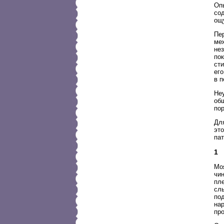
Опы
сод
ощ
Пер
ме
нез
по
ст
его
в 
Не
об
по
Дл
это
пат
1
Мо
чин
пл
слы
под
на
пр