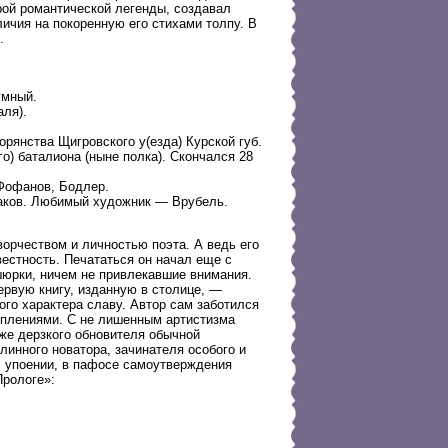
рой романтической легенды, создавал
ичия на покоренную его стихами толпу. В
.
умный.
аля).
рянства Щигровского у(езда) Курской губ.
о) баталиона (ныне полка). Скончался 28
 Фофанов, Бодлер.
саков. Любимый художник — Врубель.
орчеством и личностью поэта. А ведь его
естность. Печататься он начал еще с
ошюрки, ничем не привлекавшие внимания.
ервую книгу, изданную в столице, —
го характера славу. Автор сам заботился
уплениями. С не лишенным артистизма
же дерзкого обновителя обычной
линного новатора, зачинателя особого и
В упоении, в пафосе самоутверждения
Прологе»: