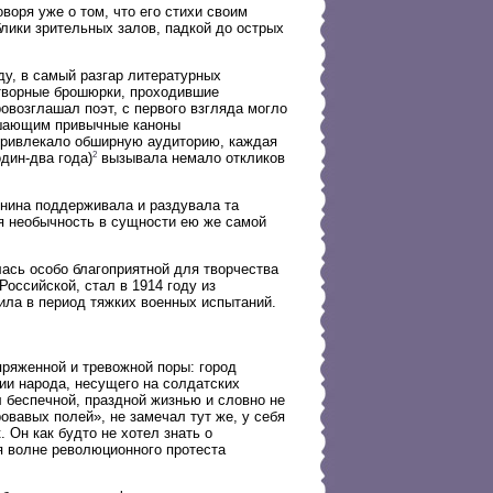
воря уже о том, что его стихи своим
лики зрительных залов, падкой до острых
ду, в самый разгар литературных
отворные брошюрки, проходившие
ровозглашал поэт, с первого взгляда могло
рушающим привычные каноны
 привлекало обширную аудиторию, каждая
2
один-два года)
вызывала немало откликов
нина поддерживала и раздувала та
ая необычность в сущности ею же самой
ась особо благоприятной для творчества
Российской, стал в 1914 году из
ила в период тяжких военных испытаний.
ряженной и тревожной поры: город
ии народа, несущего на солдатских
 беспечной, праздной жизнью и словно не
овавых полей», не замечал тут же, у себя
 Он как будто не хотел знать о
 волне революционного протеста