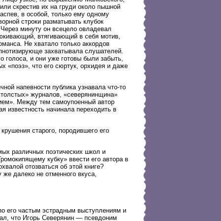
 или скрестив их на груди около пышной
аспев, в особой, только ему одному
орной строки разматывать клубок
. Через минуту он всецело овладевал
юкивающий, втягивающий в себя мотив,
оманса. Не хватало только аккордов
ипнотизирующе захватывала слушателей.
 голоса, и они уже готовы были забыть,
х «поэз», что его сюртук, орхидея и даже
ичной напевности публика узнавала что-то
 «толстых» журналов, «северянинщина»
вием». Между тем самоупоенный автор
ая известность начинала переходить в
 крушения старого, породившего его
мых различных поэтических школ и
ромокипящему кубку» ввести его автора в
хвалой отозваться об этой книге?
у же далеко не отменного вкуса,
по его частым эстрадным выступлениям и
нал, что Игорь Северянин — псевдоним