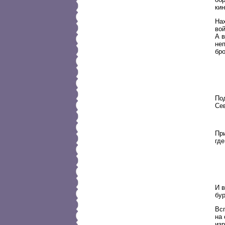
ки
На
вой
А 
не
бр
Под
Сев
При
где
И 
бур
Вс
на 
из