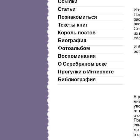
Ссылки
Статьи
Иго
Пе
Познакомиться
ра
во
Тексты книг
Ст
Король поэтов
из 
сл
Биография
И 
Фотоальбом
эст
Воспоминания
О Серебряном веке
Прогулки в Интернете
Библиография
В 
лит
уво
от 
о 
Пр
сам
же
о е