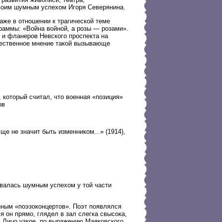
своим шумным успехом Игоря Северянина.
аже в отношении к трагической теме
граммы: «Война войной, а розы — розами».
 и фланеров Невского проспекта на
щественное мнение такой вызывающе
 который считал, что военная «позиция»
ов
е не значит быть изменником...» (1914),
овалась шумным успехом у той части
ным «поэзоконцертов». Поэт появлялся
я он прямо, глядел в зал слегка свысока,
 Лицо узкое, по выражению Маяковского,