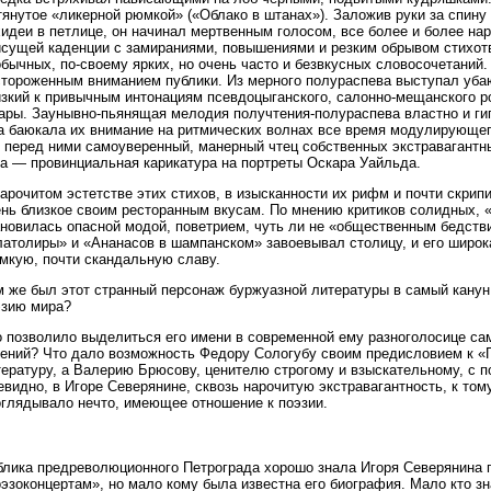
янутое «ликерной рюмкой» («Облако в штанах»). Заложив руки за спину
идеи в петлице, он начинал мертвенным голосом, все более и более нар
исущей каденции с замираниями, повышениями и резким обрывом стихотв
бычных, по-своему ярких, но очень часто и безвкусных словосочетаний
стороженным вниманием публики. Из мерного полураспева выступал уба
изкий к привычным интонациям псевдоцыганского, салонно-мещанского р
тары. Заунывно-пьянящая мелодия получтения-полураспева властно и г
а баюкала их внимание на ритмических волнах все время модулирующего
 перед ними самоуверенный, манерный чтец собственных экстравагантны
за — провинциальная карикатура на портреты Оскара Уайльда.
арочитом эстетстве этих стихов, в изысканности их рифм и почти скрип
ень близкое своим ресторанным вкусам. По мнению критиков солидных,
ановилась опасной модой, поветрием, чуть ли не «общественным бедст
латолиры» и «Ананасов в шампанском» завоевывал столицу, и его широк
омкую, почти скандальную славу.
м же был этот странный персонаж буржуазной литературы в самый канун
эзию мира?
о позволило выделиться его имени в современной ему разноголосице са
чений? Что дало возможность Федору Сологубу своим предисловием к «Г
ературу, а Валерию Брюсову, ценителю строгому и взыскательному, с по
видно, в Игоре Северянине, сквозь нарочитую экстравагантность, к том
оглядывало нечто, имеющее отношение к поэзии.
блика предреволюционного Петрограда хорошо знала Игоря Северянина 
эзоконцертам», но мало кому была известна его биография. Мало кто з