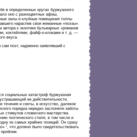
ебе в определенных кругах буржуазного
ало оно с разноцветных афиш,
нные залы и клубные помещения толпы
тавшего нараспев свои жеманные «поэзы».
 автора к экзотике бульварных «романов
и, коктейлями, файф-о-клоками и т. д. —
го вкуса.
и сам поэт, надменно заявлявший с
ся социальных катастроф буржуазная
о устрашающей ее действительности,
 течения и секты, в искусство, далекое
еского порядка нередко заслоняли заботы
ых стимулов словесного мастерства.
ию поэтического стиля, в том числе и
одну из самых крайних позиций. Он сразу
1
go»
, что должно было свидетельствовать
 проблем.