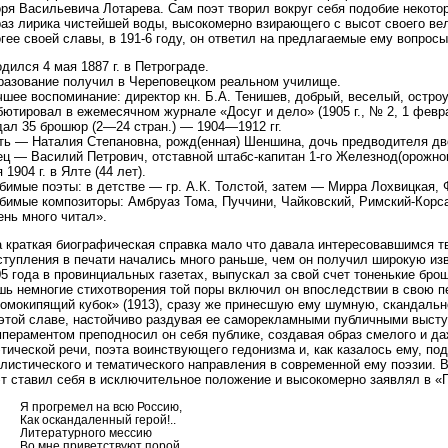
ря Васильевича Лотарева. Сам поэт творил вокруг себя подобие некото
аз лирика чистейшей воды, высокомерно взирающего с высот своего вел
гее своей славы, в 191-6 году, он ответил на предлагаемые ему вопросы
дился 4 мая 1887 г. в Петрограде.
разование получил в Череповецком реальном училище.
шее воспоминание: директор кн. Б.А. Тенишев, добрый, веселый, остро
ютировал в ежемесячном журнале «Досуг и дело» (1905 г., № 2, 1 февр
дал 35 брошюр (2—24 стран.) — 1904—1912 гг.
ть — Наталия Степановна, рожд(енная) Шеншина, дочь предводителя дво
ц — Василий Петрович, отставной штабс-капитан 1-го Железнод(орожног
 1904 г. в Ялте (44 лет).
бимые поэты: в детстве — гр. А.К. Толстой, затем — Мирра Лохвицкая,
бимые композиторы: Амбруаз Тома, Пуччини, Чайковский, Римский-Кор
ень много читал».
а краткая биографическая справка мало что давала интересовавшимся тв
тупления в печати начались много раньше, чем он получил широкую изв
5 года в провинциальных газетах, выпускал за свой счет тоненькие бр
шь немногие стихотворения той поры включил он впоследствии в свою п
ромокипящий кубок» (1913), сразу же принесшую ему шумную, скандально
 этой славе, настойчиво раздувая ее саморекламными публичными выст
мпераментом преподносил он себя публике, создавая образ смелого и да
тической речи, поэта воинствующего гедонизма и, как казалось ему, под
листического и тематического направления в современной ему поэзии. 
эт ставил себя в исключительное положение и высокомерно заявлял в «
Я прогремел на всю Россию,
Как оскандаленный герой!..
Литературного мессию
Во мне приветствуют порой,