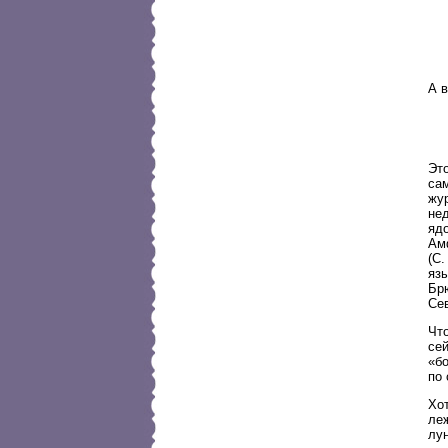
А 
Эт
сам
жу
нед
яд
Ам
(С.
яз
Брю
Сев
Чт
сей
«б
по
Хо
ле
лу