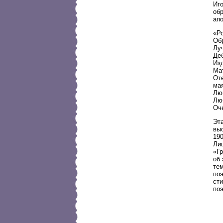
Иго
обр
апо
«Ро
Об
Луч
Деб
Из
Ма
Оте
мая
Лю
Лю
Оч
Эт
выс
190
Ли
«Г
об
те
поэ
сти
по