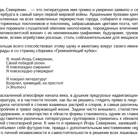
рь Северянин... — это литературное имя громко и уверенно заявило о с
тербурга в самый канун первой мировой войны. Аршинными буквами крич
склеенных на всех оживленных перекрестках города, собирало в лекцио
сторженных поклонников и поклонниц, забрасывавших цветами поэта, чи
ихи поражали слушателей обилием неологизмов, порожденных влечением
великосветской жизни» с их неизменными графинями, будуарами, грумам
овом, всеми атрибутами роскоши, столь соблазнительными для мещанско
больше всего способствовал этому шуму и ажиотажу вокруг своего имен
рады и со страниц сборника «Громокипящий кубок»:
Я, гений Игорь Северянин,
Своей победой упоен:
Я повсеградно оэкранен!
Я повсесердно утвержден!
. . . . . . . . . .
Я покорил литературу!
Взорлил, гремящий, на престол!
(«Эпилог»)
раскаленной атмосфере начала века, в душном предгрозье надвигающих
ература, и в частности поэзия, как бы не решаясь глядеть прямо в лиц
дила читателей в стихию взаимных распрей и споров, в самые различные
проблем и тревог окружающей жизни. Задачи чисто внешнего, стилистич
содержании, и новаторство в области формы становилось одним из главн
едставители различных литературных группировок стремились к обновлен
ой стихотворной речи. К ним-то и примкнул Игорь Северянин, занявший 
 объявил себя футуристом, правда с дополнительным местоимением «e
го личной независимости и самостоятельности в решении всех языковых