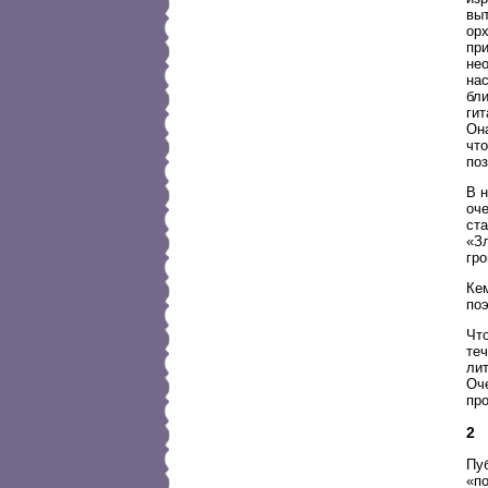
выт
орх
пр
нео
на
бл
ги
Он
что
по
В н
оч
ст
«З
гр
Ке
по
Чт
те
лит
Оче
пр
2
Пу
«по