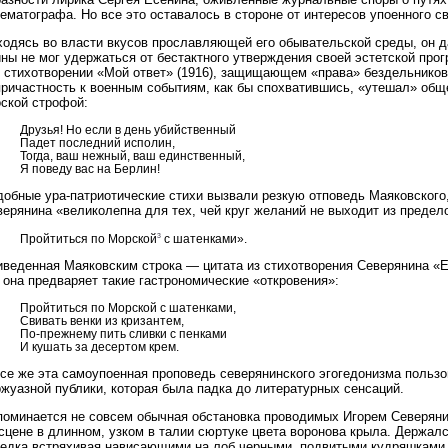
нематографа. Но все это оставалось в стороне от интересов упоенного 
ходясь во власти вкусов прославляющей его обывательской среды, он д
ны не мог удержаться от бестактного утверждения своей эстетской про
в стихотворении «Мой ответ» (1916), защищающем «права» бездельников
причастность к военным событиям, как бы спохватившись, «утешал» об
оской строфой:
Друзья! Но если в день убийственный
Падет последний исполин,
Тогда, ваш нежный, ваш единственный,
Я поведу вас на Берлин!
обные ура-патриотические стихи вызвали резкую отповедь Маяковского,
ерянина «великолепна для тех, чей круг желаний не выходит из предел
3
Пройтиться по Морской
с шатенками».
веденная Маяковским строка — цитата из стихотворения Северянина «Ещ
 она предваряет такие гастрономические «откровения»:
Пройтиться по Морской с шатенками,
Свивать венки из кризантем,
По-прежнему пить сливки с пенками
И кушать за десертом крем.
все же эта самоупоенная проповедь северянинского эгогедонизма польз
жуазной публики, которая была падка до литературных сенсаций.
поминается не совсем обычная обстановка проводимых Игорем Северяни
сцене в длинном, узком в талии сюртуке цвета воронова крыла. Держалс
редка встряхивая нависающими на лоб черными, подвитыми кудряшками.