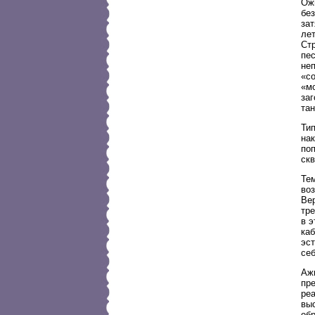
Ож
без
зат
лет
Стр
пес
не
«со
«мо
за
тан
Ти
нак
поп
скв
Те
воз
Вер
тре
в 
ка
эс
себ
Аж
пр
реа
вы
обр