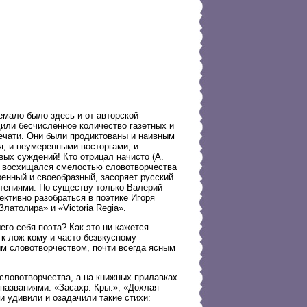
мало было здесь и от авторской
дили бесчисленное количество газетных и
печати. Они были продиктованы и наивным
я, и неумеренными восторгами, и
ых суждений! Кто отрицал начисто (А.
то восхищался смелостью словотворчества
ренный и своеобразный, засоряет русский
тениями. По существу только Валерий
ективно разобраться в поэтике Игоря
латолира» и «Victoria Regia».
го себя поэта? Как это ни кажется
 к лож-кому и часто безвкусному
м словотворчеством, почти всегда ясным
словотворчества, а на книжных прилавках
названиями: «Засахр. Кры.», «Дохлая
 удивили и озадачили такие стихи: