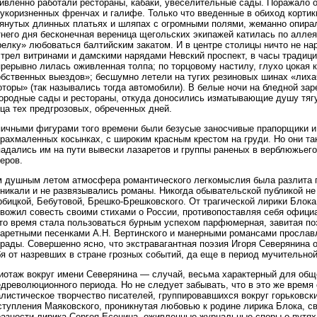
ивленно работали рестораны, кабаки, увеселительные сады. Поражало 
укоризненных френчах и галифе. Только что введенные в обиход кортики
янутых длинных платьях и шляпах с огромными полями, жеманно опирали
него дня бесконечная вереница щегольских экипажей катилась по аллея
елку» любоваться балтийским закатом. И в центре столицы ничто не на
трел витринами и дамскими нарядами Невский проспект, в часы традици
прерывно лилась оживленная толпа; по торцовому настилу, глухо цокая 
бственных выездов»; бесшумно летели на тугих резиновых шинах «лихач
торы» (так назывались тогда автомобили). В белые ночи на бледной зар
городные сады и рестораны, откуда доносились изматывающие душу тяг
ца тех предгрозовых, обреченных дней.
пичными фигурами того времени были безусые заносчивые прапорщики и
рахмаленных косынках, с широким красным крестом на груди. Но они так
адались им на пути вывески лазаретов и группы раненых в верблюжьего
еров.
м душным летом атмосфера романтического легкомыслия была разлита по
никали и не развязывались романы. Никогда обывательской публикой не
бицкой, Бебутовой, Брешко-Брешковского. От трагической лирики Блока 
вожил совесть своими стихами о России, противопоставляя себя официа
это время стала пользоваться бурным успехом парфюмерная, завитая по
баретными песенками А.Н. Вертинского и манерными романсами прослав
трады. Совершенно ясно, что экстравагантная поэзия Игоря Северянина
я от назревших в стране грозных событий, да еще в период мучительно
иотаж вокруг имени Северянина — случай, весьма характерный для общ
едреволюционного периода. Но не следует забывать, что в это же время
листическое творчество писателей, группировавшихся вокруг горьковски
ступления Маяковского, проникнутая любовью к родине лирика Блока, с
азности лирика Сергея Есенина, оживленные журнальные споры о путях 