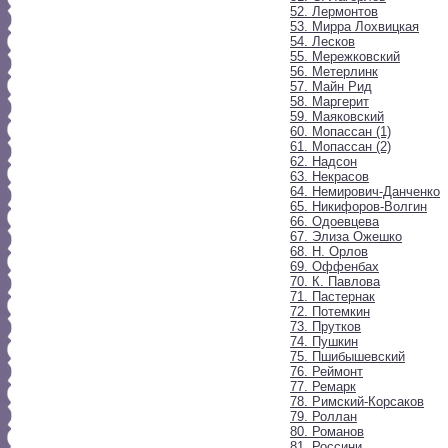
52. Лермонтов
53. Мирра Лохвицкая
54. Лесков
55. Мережковский
56. Метерлинк
57. Майн Рид
58. Маргерит
59. Маяковский
60. Мопассан (1)
61. Мопассан (2)
62. Надсон
63. Некрасов
64. Немирович-Данченко
65. Никифоров-Волгин
66. Одоевцева
67. Элиза Ожешко
68. Н. Орлов
69. Оффенбах
70. К. Павлова
71. Пастернак
72. Потемкин
73. Прутков
74. Пушкин
75. Пшибышевский
76. Реймонт
77. Ремарк
78. Римский-Корсаков
79. Роллан
80. Романов
81. Россини