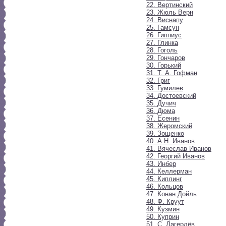
22. Вертинский
23. Жюль Верн
24. Виснапу
25. Гамсун
26. Гиппиус
27. Глинка
28. Гоголь
29. Гончаров
30. Горький
31. Т. А. Гофман
32. Григ
33. Гумилев
34. Достоевский
35. Дучич
36. Дюма
37. Есенин
38. Жеромский
39. Зощенко
40. А.Н. Иванов
41. Вячеслав Иванов
42. Георгий Иванов
43. Инбер
44. Келлерман
45. Киплинг
46. Кольцов
47. Конан Дойль
48. Ф. Круут
49. Кузмин
50. Куприн
51. С. Лагерлёв