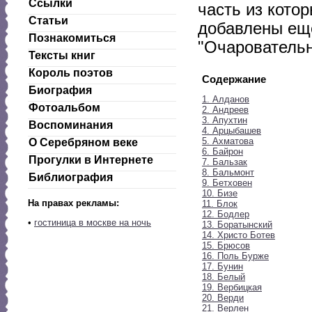
Ссылки
часть из котор
Статьи
добавлены еще
Познакомиться
"Очаровательн
Тексты книг
Король поэтов
Содержание
Биография
1. Алданов
Фотоальбом
2. Андреев
3. Апухтин
Воспоминания
4. Арцыбашев
5. Ахматова
О Серебряном веке
6. Байрон
Прогулки в Интернете
7. Бальзак
8. Бальмонт
Библиография
9. Бетховен
10. Бизе
На правах рекламы:
11. Блок
12. Бодлер
•
гостиница в москве на ночь
13. Боратынский
14. Христо Ботев
15. Брюсов
16. Поль Бурже
17. Бунин
18. Белый
19. Вербицкая
20. Верди
21. Верлен