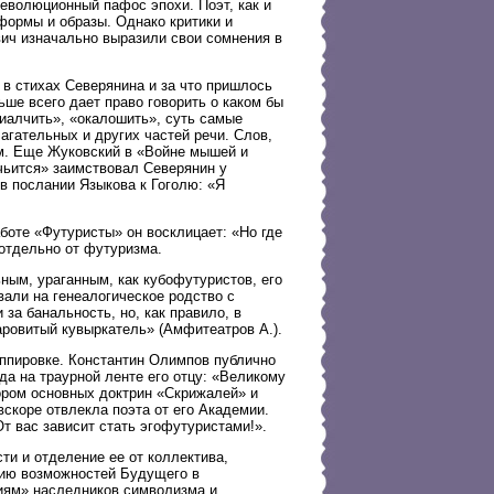
еволюционный пафос эпохи. Поэт, как и
формы и образы. Однако критики и
вич изначально выразили свои сомнения в
 в стихах Северянина и за что пришлось
ше всего дает право говорить о каком бы
фиалчить», «окалошить», суть самые
гательных и других частей речи. Слов,
ом. Еще Жуковский в «Войне мышей и
чьится» заимствовал Северянин у
в послании Языкова к Гоголю: «Я
боте «Футуристы» он восклицает: «Но где
 отдельно от футуризма.
ным, ураганным, как кубофутуристов, его
вали на генеалогическое родство с
за банальность, но, как правило, в
аровитый кувыркатель» (Амфитеатров А.).
ппировке. Константин Олимпов публично
да на траурной ленте его отцу: «Великому
ором основных доктрин «Скрижалей» и
вскоре отвлекла поэта от его Академии.
т вас зависит стать эгофутуристами!».
и и отделение ее от коллектива,
нию возможностей Будущего в
иям» наследников символизма и