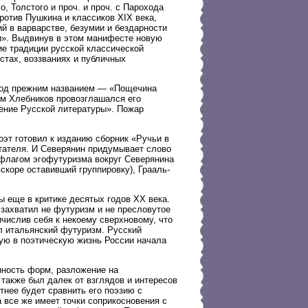
, Толстого и проч. и проч. с Парохода
ротив Пушкина и классиков XIX века,
й в варварстве, безумии и бездарности
и». Выдвинув в этом манифесте новую
ие традиции русской классической
стах, воззваниях и публичных
а под прежним названием — «Пощечина
ом Хлебников провозглашался его
ение Русской литературы». Пожар
эт готовил к изданию сборник «Ручьи в
читателя. И Северянин придумывает слово
 флагом эгофутуризма вокруг Северянина
скоре оставивший группировку), Грааль-
 еще в критике десятых годов XX века.
захватил не футуризм и не пресловутое
числив себя к некоему сверхновому, что
л итальянский футуризм. Русский
ую в поэтическую жизнь России начала
ность форм, разложение на
 также был далек от взглядов и интересов
нее будет сравнить его поэзию с
 все же имеет точки соприкосновения с