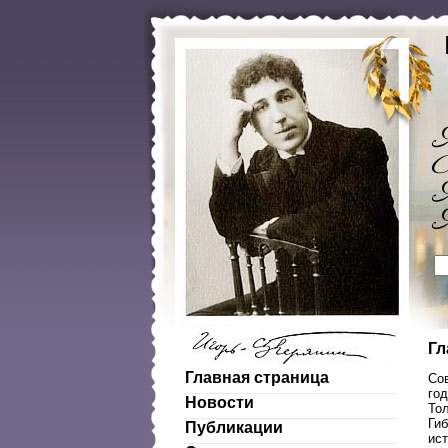
Гл
Главная страница
Со
го
Новости
Тол
Ги
Публикации
ис