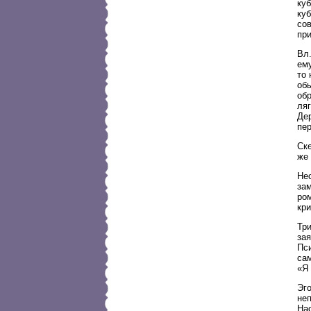
ку
ку
сов
пр
Вл.
ему
то 
об
об
ля
Де
пер
Ске
же 
Нес
зам
ром
кри
Тр
зая
Пс
сам
«Я 
Эг
не
На