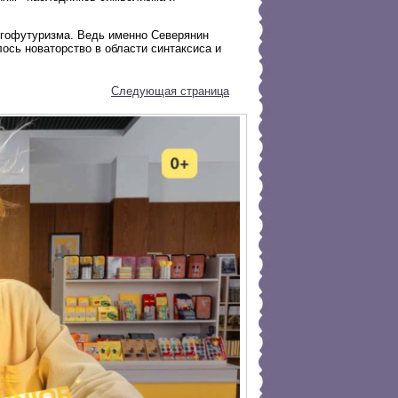
 эгофутуризма. Ведь именно Северянин
лось новаторство в области синтаксиса и
Следующая страница