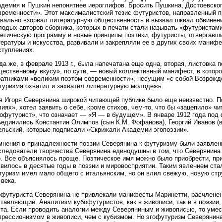
демия и Пушкин непонятнее иероглифов. Бросить Пушкина, Достоевского
временности». Этот максималистский тезис футуристов, направленный п
квально взорвал литературную общественность и вызвал шквал обвинени
лодых авторов сборника, которых в печати стали называть «футуристам
тетическую программу и новые принципы поэтики, футуристы, отвергавш
ературы и искусства, развивали и закрепляли ее в других своих манифе
ступлениях.
да же, в феврале 1913 г., была напечатана еще одна, вторая, листовк
щественному вкусу», по сути, — новый коллективный манифест, в котор
ратниками «великим поэтом современности», несущим «с собой Возрожд
туризма охватил и захватил литературную молодежь.
я Игоря Северянина широкой читающей публике было еще неизвестно. По
иях», хотел заявить о себе, кроме стихов, чем-то, что бы «зацепило» 
гофутурист», что означает — «Я — в будущем». В январе 1912 года под
единились Константин Олимпов (сын К.М. Фофанова), Георгий Иванов (в
ельский, которые подписали «Скрижали Академии эгопоэзии».
мнения в принадлежности поэзии Северянина к футуризму были заявлены
следователи творчества Северянина единодушны в том, что Северянина 
. Все объяснялось проще. Поэтическое имя можно было приобрести, при
явилось в десятые годы в поэзии и мировосприятии. Таким явлением ста
туризм имел мало общего с итальянским, но он влил свежую, новую стр
века.
офутуриста Северянина не привлекали манифесты Маринетти, расчленен
тавляющие. Аналитизм кубофутуристов, как в живописи, так и в поэзии,
эта. Если проводить аналогии между Северяниным и живописью, то умест
прессионизмом в живописи, чем с кубизмом. Но эгофутуризм Северянина