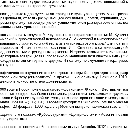
там, писателям, художникам десятых годов присущ экзистенциальный ст
хатологическое настроение, демонизм.
чало десятых годов русской литературы и культуры в целом было грозо
еразрушения, стихия «разрушающего созидания», ломки, отрицания, дух 
временную ему литературную ситуацию «потоком разноустремленных воль»
азовывались ураганно, стихийно.
жно ли связать «заумь» А. Крученых и «прекрасную ясность» М. Кузми
рический и драматический психологизм А. Ахматовой и мифопоэтический
транявшего лирического субъекта из внутритекстового мира? Эти поэты
ппировкам. И, тем не менее, как пишет И.П. Смирнов: «эстетическая де
ладала скрытым структурным каркасом. Недаром такими нестабильными 
тературные товарищества, постоянно обменивавшиеся участниками» (358;
реходили из одной группы в другую. И поэтому не случайно литературо
х групп.
тафизическое ощущение эпохи в десятые годы было декадентским, разр
отело к синтезу (символизму), с другой — к аналитизму. Начиная с 1910
денция в искусстве стала доминировать.
1909 году в Росси появилось слово «футуризм». Журнал «Вестник лите
ое в литературе, как были новы слова романтизм, символизм и другие
и
Италии и Франции группой литературных новаторов во главе с молодым 
нала "Poesia"» (106; 120). Теоретик футуризма Филиппо Томмазо Марин
нифест 20 февраля 1909 года в субботнем выпуске парижской газеты «Ф
кадемия эго-поэзии», «Кубофутуризм», «Центрифуга» и «Мезонин поэзии
бя футуристами.
манифесте «Пощечина общественному вкусу» (декабрь 1912) футуристы 