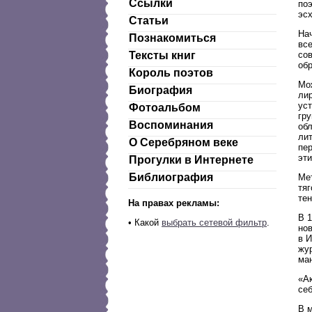
Ссылки
поэ
эс
Статьи
На
Познакомиться
вс
со
Тексты книг
обр
Король поэтов
Мо
Биография
ли
ус
Фотоальбом
гру
Воспоминания
об
ли
О Серебряном веке
пе
эти
Прогулки в Интернете
Библиография
Ме
тяг
тен
На правах рекламы:
В 
•
Какой
выбрать сетевой фильтр
.
нов
в 
жур
ма
«А
се
В 