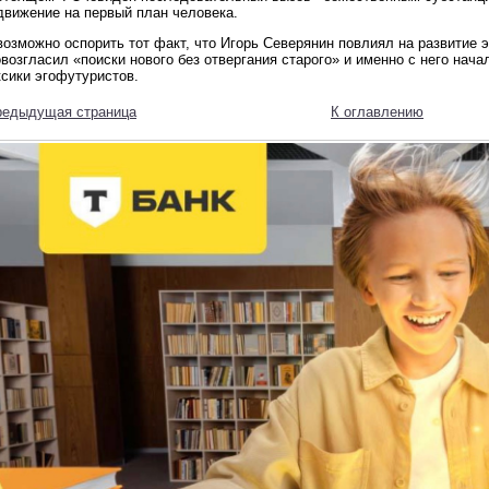
движение на первый план человека.
возможно оспорить тот факт, что Игорь Северянин повлиял на развитие
возгласил «поиски нового без отвергания старого» и именно с него нача
ксики эгофутуристов.
редыдущая страница
К оглавлению