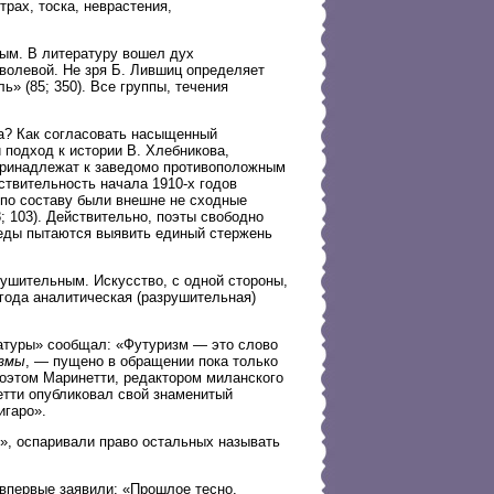
рах, тоска, неврастения,
вым. В литературу вошел дух
волевой. Не зря Б. Лившиц определяет
 (85; 350). Все группы, течения
на? Как согласовать насыщенный
 подход к истории В. Хлебникова,
 принадлежат к заведомо противоположным
йствительность начала 1910-х годов
по составу были внешне не сходные
 103). Действительно, поэты свободно
веды пытаются выявить единый стержень
ушительным. Искусство, с одной стороны,
 года аналитическая (разрушительная)
ратуры» сообщал: «Футуризм — это слово
змы
, — пущено в обращении пока только
поэтом Маринетти, редактором миланского
етти опубликовал свой знаменитый
игаро».
», оспаривали право остальных называть
впервые заявили: «Прошлое тесно.