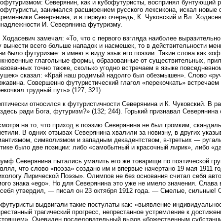
бофутуризмом: Северянин, как и кубофутуристы, воспринял бунтующий р
бофутуристы, занимался расширением русского лексикона, искал новые 
ременники Северянина, и в первую очередь, К. Чуковский и Вл. Ходасе
инадлежности И. Северянина футуризму.
 Ходасевич замечал: «То, что с первого взгляда наиболее выразительно
 вынести всего больше нападок и насмешек, то в действительности мень
ни было футуризме: я имею в виду язык его поэзии. Такие слова как «о
ыкновенные глагольные формы, образованные от существительных, прила
разованных точно также, сколько угодно встречаем в языке повседневн
гушек» сказал: «Край наш родимый надолго был обезмышен». Слово «ру
ржавина. Совершенно футуристический глагол «перекочкать» встречаем 
екочкал трудный путь» (127; 321).
птически относился к футуристичности Северянина и К. Чуковский. В ра
здесь ради Бога, футуризм?» (132; 244). Горький признавал Северянина
мотря на то, что приход в поэзию Северянина не был громким, скандаль
етили. В одних отзывах Северянина хвалили за новизну, в других указы
антизмом, символизмом и западным декадентством, в-третьих — ругали 
тике было две позиции: либо «самобытный и красочный лирик», либо «д
иумф Северянина пытались умалить его же товарищи по поэтической гру
влял, что слово «поэза» создано им и впервые начертано 19 мая 1911 го
ихологу Лирической Поэзы». Олимпов не без основания считал себя авт
ого знака «ego». Но для Северянина это уже не имело значения. Слава 
себя утвердил, — писал он 23 октября 1912 года. — Смелые, сильные! О
офутуристы выдвигали такие постулаты как: «выявление индивидуальност
престанный трагический прогресс, непрестанное устремление к достиже
стоящем». Очевиден последовательный вызов «божественным субстанц