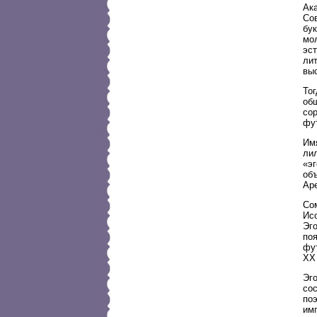
Ака
Со
бу
мо
эс
лит
вы
Тог
об
со
фу
Им
лил
«э
объ
Ар
Со
Ис
Эго
по
фу
XX 
Эг
сос
по
им