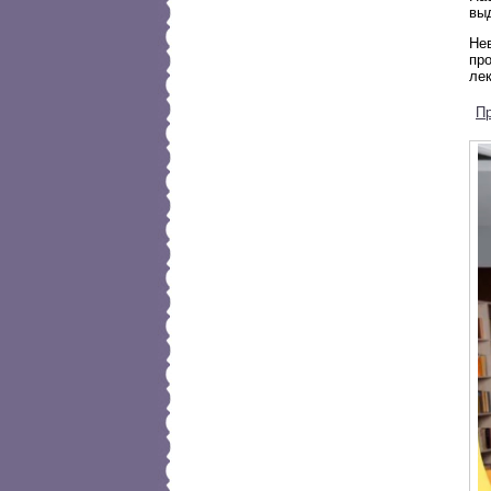
вы
Не
про
ле
П