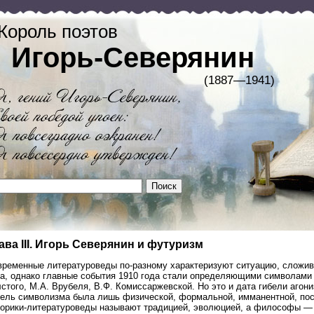
Король поэтов
Игорь-Северянин
(1887—1941)
ава III. Игорь Северянин и футуризм
временные литературоведы по-разному характеризуют ситуацию, сложив
да, однако главные события 1910 года стали определяющими символами 
стого, М.А. Врубеля, В.Ф. Комиссаржевской. Но это и дата гибели агон
бель символизма была лишь физической, формальной, имманентной, посл
торики-литературоведы называют традицией, эволюцией, а философы —