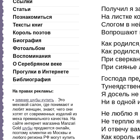
Ссылки
Получил я з
Статьи
На листке к
Познакомиться
Слогом в н
Тексты книг
Вопрошают 
Король поэтов
Биография
Как родился
Фотоальбом
Как родился
Воспоминания
При сверкан
О Серебряном веке
При сиянье 
Прогулки в Интернете
Господа пре
Библиография
Тунеядстве
На правах рекламы:
Я досель не
•
зимние шубы купить
. Это
Ни в одной и
меховой салон, где понимают и
любят женщин, знают, чего они
Не люблю я 
хотят от современных изделий из
меха премиального качества. На
Не терплю я
сайте интернет магазина Manzari
И отвечу ва
Gold
шубы
продаются онлайн,
поэтому клиентки из Москвы и
Как король и
любого региона РФ могут купить