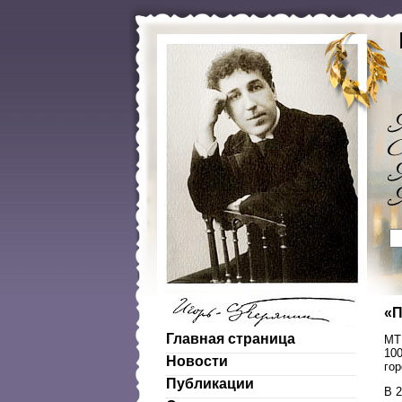
«П
Главная страница
MT
100
Новости
го
Публикации
В 2