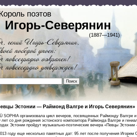
Король поэтов
Игорь-Северянин
(1887—1941)
евцы Эстонии — Раймонд Валгре и Игорь Северянин»
Ü SOPHIA организовала цикл вечеров, посвященных Раймонду Валгре и 
 лет со дня рождения эстонского композитора Раймонда Валгре и гениал
родах Эстонии пройдут музыкально-поэтические вечера «Певцы Эстонии
013 году еще несколько памятных дат: 95 лет после получения Игорем 