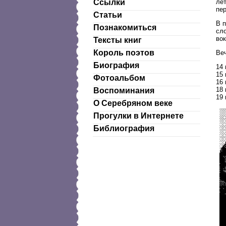
лет
Ссылки
пе
Статьи
В 
Познакомиться
сл
во
Тексты книг
Король поэтов
Ве
Биография
14 
15 
Фотоальбом
16 
18 
Воспоминания
19 
О Серебряном веке
Прогулки в Интернете
Библиография