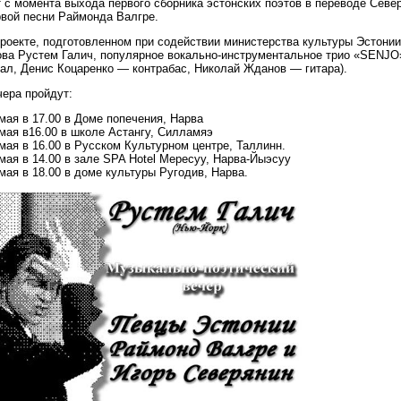
 с момента выхода первого сборника эстонских поэтов в переводе Север
рвой песни Раймонда Валгре.
проекте, подготовленном при содействии министерства культуры Эстонии
ова Рустем Галич, популярное вокально-инструментальное трио «SENJO
кал, Денис Коцаренко — контрабас, Николай Жданов — гитара).
чера пройдут:
мая в 17.00 в Доме попечения, Нарва
мая в16.00 в школе Астангу, Силламяэ
мая в 16.00 в Русском Культурном центре, Таллинн.
мая в 14.00 в зале SPA Hotel Мересуу, Нарва-Йыэсуу
мая в 18.00 в доме культуры Ругодив, Нарва.