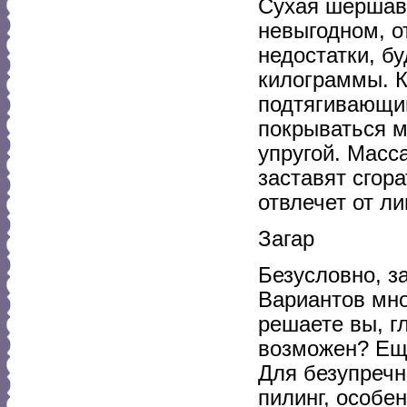
Сухая шершава
невыгодном, о
недостатки, б
килограммы. 
подтягивающий
покрываться м
упругой. Масс
заставят сгор
отвлечет от л
Загар
Безусловно, за
Вариантов мно
решаете вы, г
возможен? Еще
Для безупречн
пилинг, особе