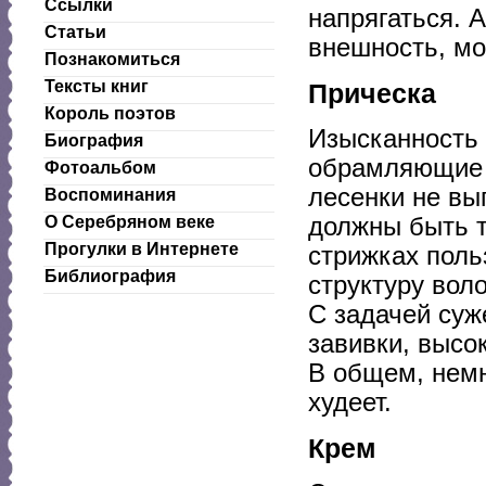
Ссылки
напрягаться. 
Статьи
внешность, мо
Познакомиться
Тексты книг
Прическа
Король поэтов
Изысканность 
Биография
обрамляющие л
Фотоальбом
лесенки не вы
Воспоминания
должны быть 
О Серебряном веке
Прогулки в Интернете
стрижках пол
Библиография
структуру вол
С задачей суж
завивки, высо
В общем, немн
худеет.
Крем