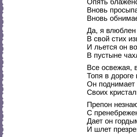
Опять блажен
Вновь просыпа
Вновь обнимае
Да, я влюблен
В свой стих и
И льется он в
В пустыне чах
Все освежая, 
Топя в дороге
Он поднимает 
Своих кристал
Препон незна
С пренебрежен
Дает он горды
И шлет презре