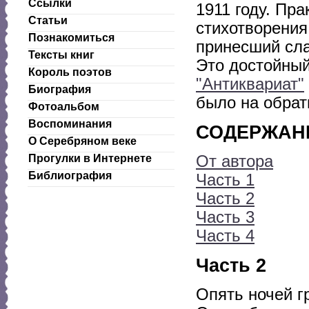
Ссылки
1911 году. Пра
Статьи
стихотворения
Познакомиться
принесший сла
Тексты книг
Это достойный
Король поэтов
"Антиквариат"
Биография
было на обрат
Фотоальбом
Воспоминания
СОДЕРЖАН
О Серебряном веке
От автора
Прогулки в Интернете
Библиография
Часть 1
Часть 2
Часть 3
Часть 4
Часть 2
Опять ночей г