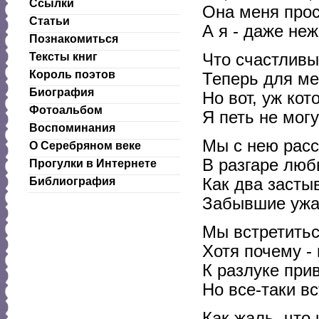
Ссылки
Она меня прос
Статьи
А я - даже неж
Познакомиться
Что счастливы
Тексты книг
Король поэтов
Теперь для ме
Биография
Но вот, уж кот
Фотоальбом
Я петь не мог
Воспоминания
Мы с нею расс
О Серебряном веке
В разгаре любв
Прогулки в Интернете
Как два засты
Библиография
Забывшие ужа
Мы встретить
Хотя почему - 
К разлуке при
Но все-таки вс
Как жаль, что 