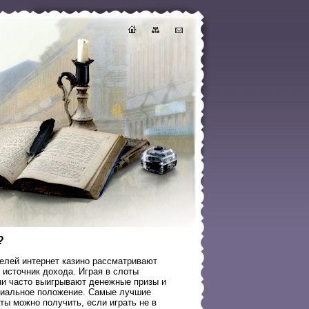
?
елей интернет казино рассматривают
 источник дохода. Играя в слоты
ни часто выигрывают денежные призы и
риальное положение. Самые лучшие
ы можно получить, если играть не в