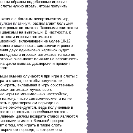
льным образом подобранные игровые
 слоты нужно играть, чтобы получить
 казино с богатым ассортиментом игр,
вулкан платинум
, располагают большим
х игровых автоматов. Таковыми считаются
 шансами на выигрыши. В частности, к
 отнести игровые автоматы с
мволикой, включающей не более 10-12
Немногочисленность символики игрового
дения двух одинаковых картинок будут
выгодности игровых автоматов только по
которые оказывают влияние на вероятность
на цикла выплат, дисперсия и процент
плат.
ыши обычно случаются при игре в слоты с
ата ставок, но чтобы получить их,
о играть, вкладывая в игру собственные
ровых автоматах лучше всего
гию игры на минимальных настройках,
 на кону, чисто символические, и их не
рать в долгосрочном периоде на
х не рекомендуется, ведь полученные в
росто не покрыть понесённые затраты.
длинным циклом возврата ставок являются
сионными и имеют большой процент
ит о том, что играть в такие слоты
госрочном периоде, в котором они