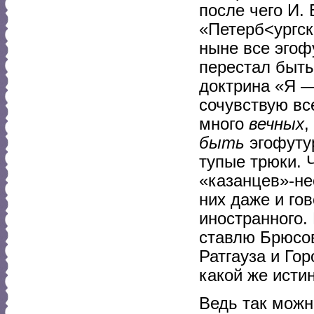
после чего И. 
«Петерб<ургск
ныне все эгоф
перестал быть
доктрина «Я —
сочувствую вс
много
вечных
,
быть
эгофутур
тупые трюки. 
«казанцев»-не
них даже и го
иностранного.
ставлю Брюсов
Ратгауза и Го
какой же исти
Ведь так можн