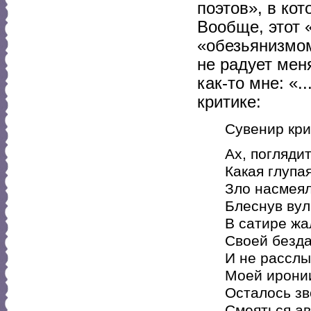
поэтов», в ко
Вообще, этот 
«обезьянизмом
не радует мен
как-то мне: «.
критике:
Сувенир кри
Ах, поглядит
Какая глупа
Зло насмея
Блеснув вул
В сатире жа
Своей безда
И не расслы
Моей иронии
Осталось зв
Смеяться ав