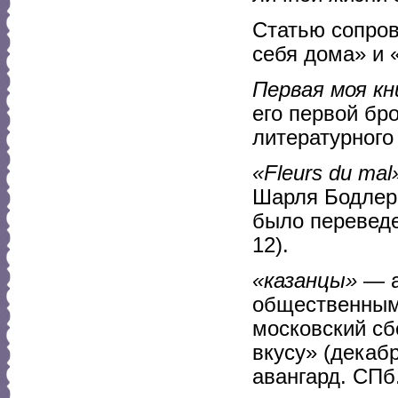
Статью сопров
себя дома» и 
Первая моя кн
его первой бр
литературного
«Fleurs du mal
Шарля Бодлера
было переведе
12).
«казанцы»
— а
общественным 
московский с
вкусу» (декаб
авангард. СПб.