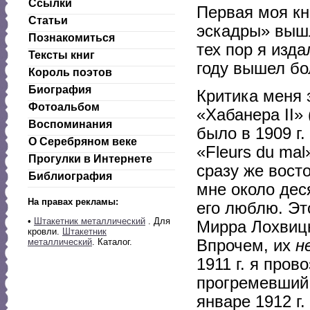
Ссылки
Первая моя кн
Статьи
эскадры» вышла
Познакомиться
тех пор я изд
Тексты книг
году вышел б
Король поэтов
Биография
Критика меня 
Фотоальбом
«Хабанера II» 
Воспоминания
было в 1909 г.
О Серебряном веке
«Fleurs du mal
Прогулки в Интернете
сразу же вост
Библиография
мне около дес
На правах рекламы:
его люблю. Э
•
Штакетник металлический
. Для
Мирра Лохвицк
кровли.
Штакетник
Впрочем, их
н
металлический
. Каталог.
1911 г. я пров
прогремевший 
январе 1912 г