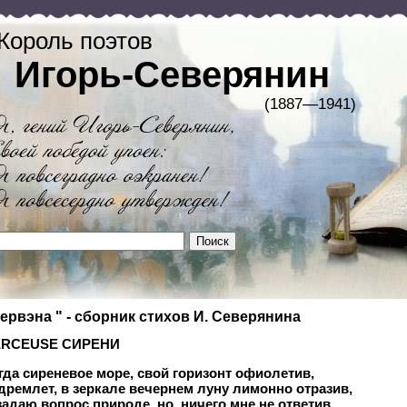
Король поэтов
Игорь-Северянин
(1887—1941)
ервэна " - сборник стихов И. Северянина
ERCEUSE СИРЕНИ
гда сиреневое море, свой горизонт офиолетив,
дремлет, в зеркале вечернем луну лимонно отразив,
задаю вопрос природе, но, ничего мне не ответив,