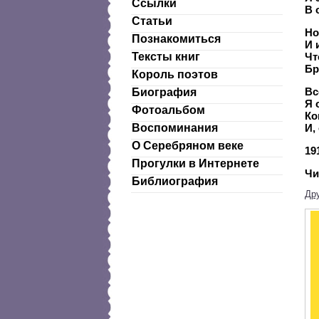
Ссылки
В 
Статьи
Но
Познакомиться
И 
Тексты книг
Чт
Бр
Король поэтов
Вс
Биография
Я 
Фотоальбом
Ко
Воспоминания
И,
О Серебряном веке
191
Прогулки в Интернете
Чи
Библиография
Дру