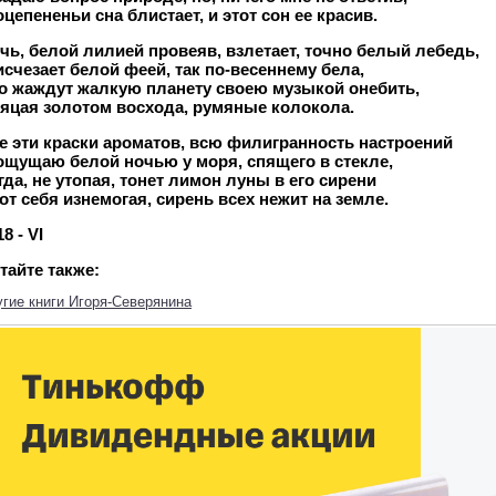
оцепененьи сна блистает, и этот сон ее красив.
чь, белой лилией провеяв, взлетает, точно белый лебедь,
исчезает белой феей, так по-весеннему бела,
о жаждут жалкую планету своею музыкой онебить,
яцая золотом восхода, румяные колокола.
е эти краски ароматов, всю филигранность настроений
ощущаю белой ночью у моря, спящего в стекле,
гда, не утопая, тонет лимон луны в его сирени
 от себя изнемогая, сирень всех нежит на земле.
8 - VI
тайте также:
гие книги Игоря-Северянина