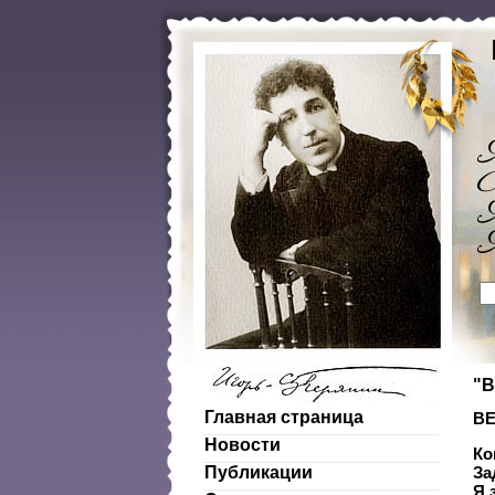
"В
Главная страница
B
Новости
Ко
Публикации
За
Я 