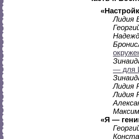
«Настрой
Лидия 
Георги
Надежд
Бронис
окруже
Зинаид
— для 
Зинаид
Лидия 
Лидия 
Алекса
Максим
«Я — гени
Георги
Конста