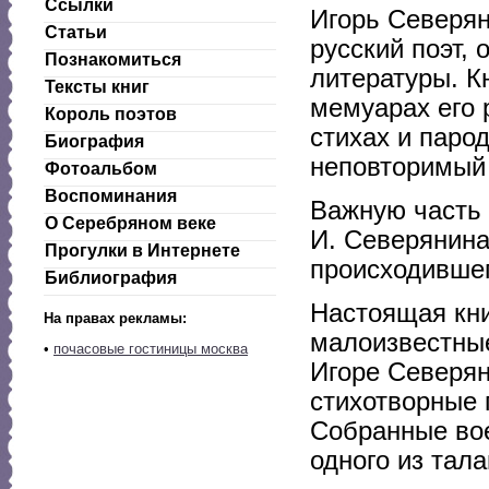
Ссылки
Игорь Северян
Статьи
русский поэт,
Познакомиться
литературы. К
Тексты книг
мемуарах его 
Король поэтов
стихах и паро
Биография
неповторимый 
Фотоальбом
Воспоминания
Важную часть 
О Серебряном веке
И. Северянина
Прогулки в Интернете
происходивше
Библиография
Настоящая кн
На правах рекламы:
малоизвестны
•
почасовые гостиницы москва
Игоре Северян
стихотворные 
Собранные вое
одного из тал