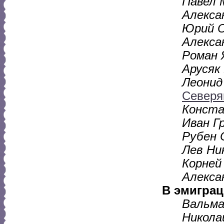
Павел 
Алекса
Юрий 
Алекса
Роман 
Арусяк
Леонид
Север
Конста
Иван Гр
Рубен 
Лев Ни
Корней
Алекса
В эмигра
Вальма
Никола