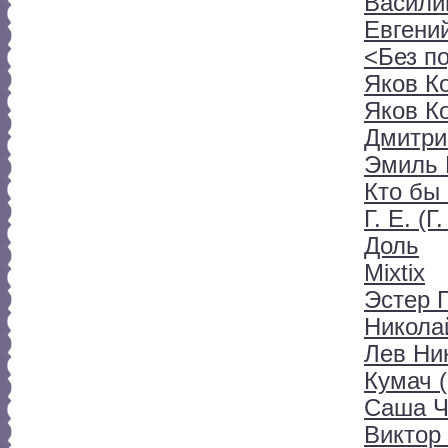
Васили
Евгени
<Без п
Яков К
Яков К
Дмитри
Эмиль 
Кто бы
Г. Е. (
Доль
Mixtix
Эстер 
Никола
Лев Ни
Кумач (
Саша Ч
Виктор