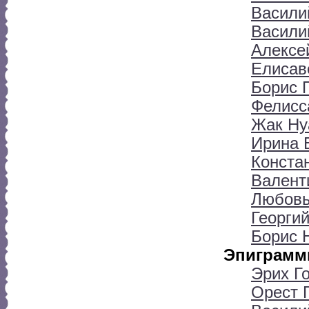
Васили
Васили
Алексе
Елисав
Борис 
Фелисс
Жак Ну
Ирина 
Конста
Валент
Любовь
Георги
Борис 
Эпиграмм
Эрих Г
Орест 