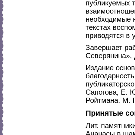
публикуемых т
взаимоотноше
необходимые к
текстах воспо
приводятся в 
Завершает раб
Северянина», 
Издание основ
благодарность
публикаторской
Сапогова, Е. 
Ройтмана, М. П
Принятые со
Лит. памятни
Ананасы в шам