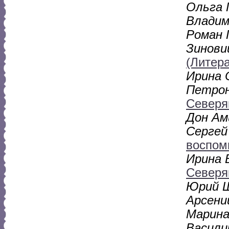
Ольга 
Владим
Роман 
Зинови
(Литер
Ирина 
Петрон
Северя
Дон Ам
Сергей
воспом
Ирина 
Север
Юрий Ш
Арсени
Марина
Васили