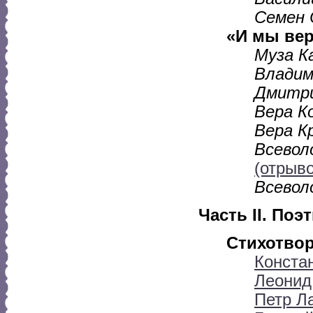
Семен 
«И мы вер
Муза К
Владим
Дмитри
Вера К
Вера К
Всевол
(отрыво
Всевол
Часть II. По
Стихотво
Конста
Леонид
Петр Л