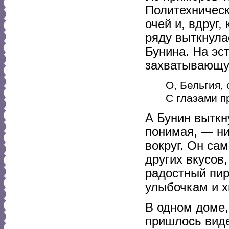
Политехническ
очей и, вдруг,
ряду выткнула
Бунина. На эс
захватывающую
О, Бельгия,
С глазами п
А Бунин выткн
понимая, — ни
вокруг. Он сам
других вкусов
радостный пир
улыбочкам и х
В одном доме,
пришлось виде