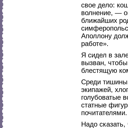
свое дело: ко
волнение, — о
ближайших род
симферопольск
Аполлону долж
работе».
Я сидел в зал
вызван, чтобы
блестящую ко
Среди тишины 
экипажей, хло
голубоватые в
статные фигур
почитателями.
Надо сказать,