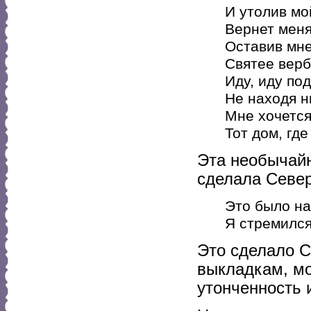
И утолив мо
Вернет меня
Оставив мн
Святее верб
Иду, иду по
Не находя н
Мне хочется
Тот дом, гд
Эта необычайн
сделала Севе
Это было на
Я стремился
Это сделало С
выкладкам, мо
утонченность 