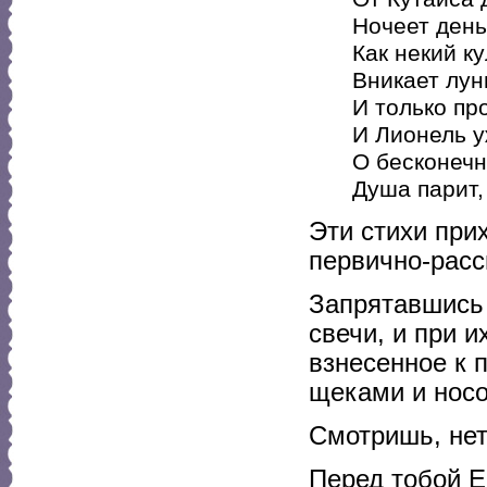
Ночеет день,
Как некий к
Вникает лун
И только пр
И Лионель 
О бесконечн
Душа парит, 
Эти стихи при
первично-расс
Запрятавшись 
свечи, и при 
взнесенное к 
щеками и нос
Смотришь, нет
Перед тобой Е