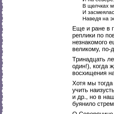
В щелчках м
И засмеялас
Наведя на э
Еще и ране в 
реплики по по
незнакомого е
великому, по-
Тринадцать лет
один!), когда 
восхищения на
Хотя мы тогда
учить наизуст
и др., но в на
буянило стрем
О Северянине 