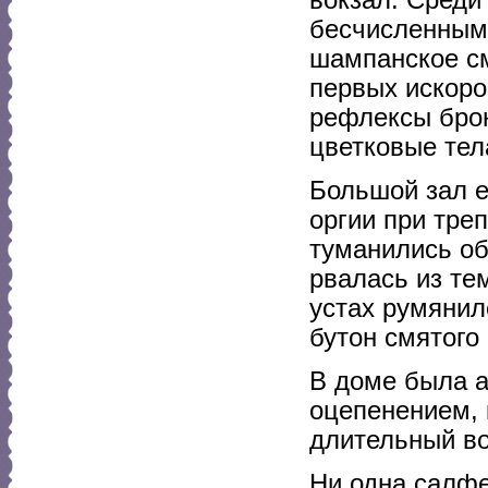
бесчисленными
шампанское см
первых искоро
рефлексы брон
цветковые тел
Большой зал 
оргии при тре
туманились об
рвалась из те
устах румянилс
бутон смятого 
В доме была а
оцепенением, 
длительный во
Ни одна салфе