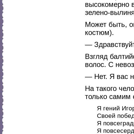
высокомерно в
зелено-вылиня
Может быть, о
костюм).
— Здравствуйт
Взгляд балтий
волос. С нев
— Нет. Я вас 
На такого чел
только самим 
Я гений Иго
Своей побе
Я повсеград
Я повсесерд