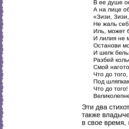
В ее душе о
А на лице о
«Зизи, Зизи,
Не жаль себ
Иль, может 
И лилия не 
Останови мо
И шелк бель
Разбей коль
Смой нагото
Что до того,
Под шляпкам
Что до того!
Великолепне
Эти два стихо
также владыче
в свое время,