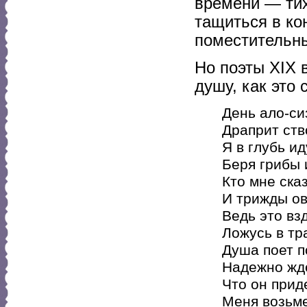
времени — тих
тащиться в ко
поместительны
Но поэты XIX 
душу, как это
День ало-си
Драприт ств
Я в глубь ид
Беря грибы 
Кто мне ска
И трижды о
Ведь это вз
Ложусь в тра
Душа поет п
Надежно жде
Что он прид
Меня возьме