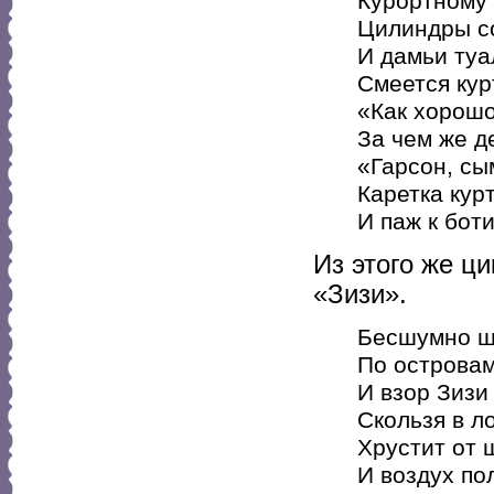
Курортному 
Цилиндры со
И дамьи туа
Смеется кур
«Как хорошо
За чем же д
«Гарсон, сы
Каретка курт
И паж к бот
Из этого же ц
«Зизи».
Бесшумно ш
По островам
И взор Зизи
Скользя в л
Хрустит от 
И воздух по