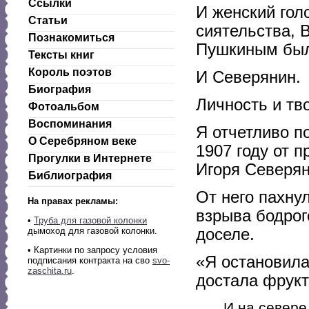
Ссылки
И женский гол
Статьи
сиятельства, 
Познакомиться
Пушкиным был
Тексты книг
Король поэтов
И Северянин.
Биография
Личность и тв
Фотоальбом
Воспоминания
Я отчетливо п
О Серебряном веке
1907 году от 
Прогулки в Интернете
Игоря Северян
Библиография
От него пахну
На правах рекламы:
взрыва бодрог
•
Труба для газовой колонки
доселе.
дымоход для газовой колонки.
• Картинки по запросу условия
«Я остановила
подписания контракта на сво
svo-
zaschita.ru
.
достала фрукт
И на севере,