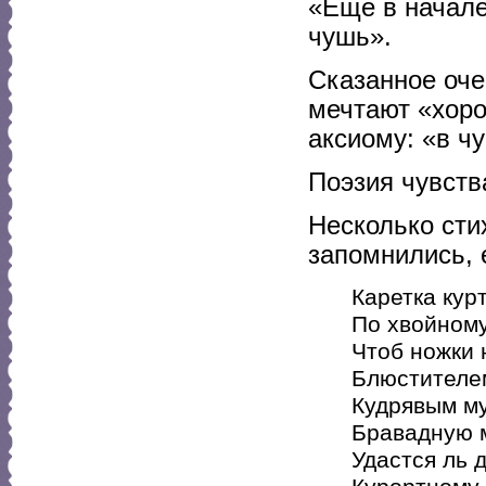
«Еще в начале
чушь».
Сказанное оче
мечтают «хоро
аксиому: «в ч
Поэзия чувств
Несколько сти
запомнились, 
Каретка кур
По хвойному
Чтоб ножки 
Блюстителе
Кудрявым м
Бравадную м
Удастся ль 