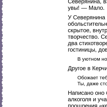
Северянина, в
увы! — Мало.
У Северянина 
обольстительн
скрытое, внут
творчество. С
два стихотвор
гостиницы, до
В уютном но
Другое в Керч
Обожает те
Ты, даже ст
Написано оно
алкоголя и уч
поощрения «ке