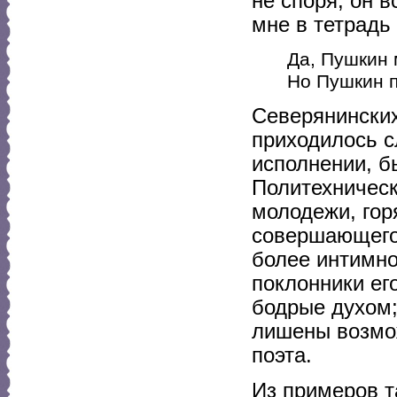
не споря, он 
мне в тетрадь 
Да, Пушкин 
Но Пушкин п
Северянинских 
приходилось с
исполнении, б
Политехничес
молодежи, гор
совершающегос
более интимно
поклонники ег
бодрые духом;
лишены возмо
поэта.
Из примеров т