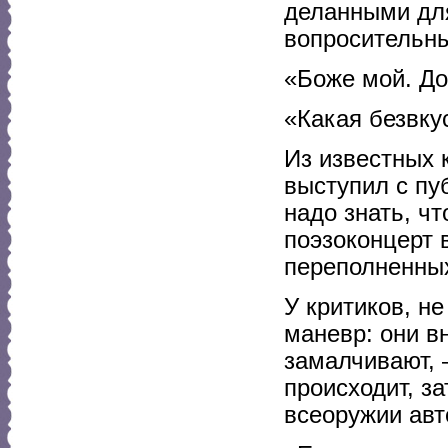
деланными дл
вопросительны
«Боже мой. До
«Какая безвку
Из известных 
выступил с пу
надо знать, ч
поэзоконцерт 
переполненных
У критиков, н
маневр: они в
замалчивают, 
происходит, за
всеоружии авто