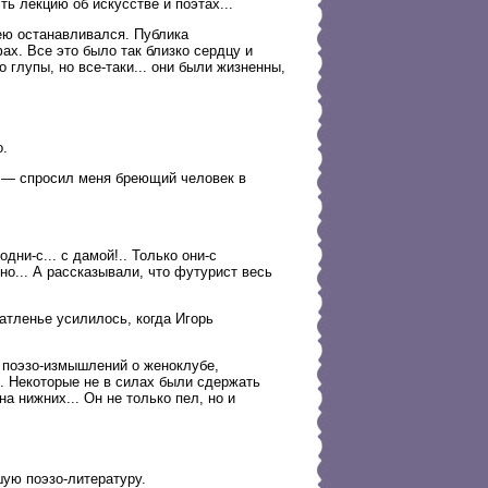
ь лекцию об искусстве и поэтах...
ею останавливался. Публика
ах. Все это было так близко сердцу и
 глупы, но все-таки... они были жизненны,
о.
. — спросил меня бреющий человек в
одни-с... с дамой!.. Только они-с
о... А рассказывали, что футурист весь
атленье усилилось, когда Игорь
х поэзо-измышлений о женоклубе,
. Некоторые не в силах были сдержать
а нижних... Он не только пел, но и
шую поэзо-литературу.