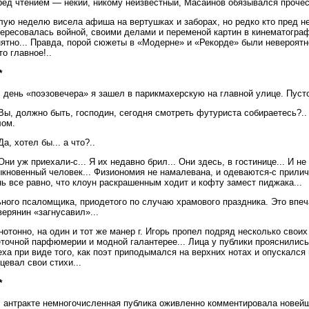
ед чтением — некий, никому неизвестный, Масаинов обязывался прочест
лую неделю висела афиша на вертушках и заборах, но редко кто пред н
ересовалась войной, своими делами и переменой картин в кинематограф
ятно... Правда, порой сюжеты в «Модерне» и «Рекорде» были невероятно
то главное!..
*
В день «поэзовечера» я зашел в парикмахерскую на главной улице. Пуст
Вы, должно быть, господин, сегодня смотреть футуриста собираетесь?.
лом.
а, хотел бы... а что?..
ни уж приехали-с... Я их недавно брил... Они здесь, в гостинице... И не 
кновенный человек... Физиономия не намалевана, и одеваются-с приличн
ь все равно, что клоун раскрашенным ходит и кофту замест пиджака...
ного псаломщика, приодетого по случаю храмового праздника. Это впеч
ерянин «загнусавил»...
отонно, на один и тот же манер г. Игорь пропел подряд несколько свои
еточной парфюмерии и модной галантерее... Лица у публики прояснились
ха при виде того, как поэт приподымался на верхних нотах и опускался н
цевал свои стихи...
*
.В антракте немногочисленная публика оживленно комментировала новей