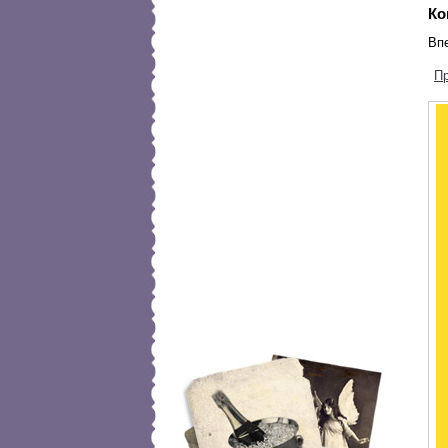
Ко
Вп
П