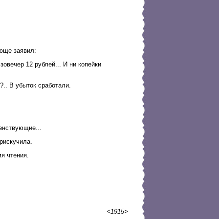
ующе заявил:
овечер 12 рублей... И ни копейки
?.. В убыток сработали.
енствующие...
рискучила.
я чтения.
<1915>