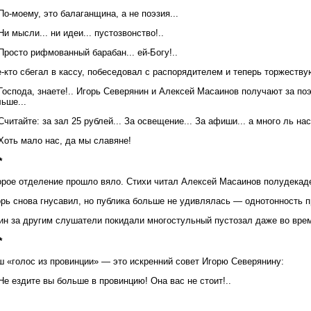
о-моему, это балаганщина, а не поэзия...
и мысли... ни идеи... пустозвонство!..
росто рифмованный барабан... ей-Богу!..
-кто сбегал в кассу, побеседовал с распорядителем и теперь торжеств
оспода, знаете!.. Игорь Северянин и Алексей Масаинов получают за поэз
ьше...
читайте: за зал 25 рублей... За освещение... За афиши... а много ль нас
Хоть мало нас, да мы славяне!
*
орое отделение прошло вяло. Стихи читал Алексей Масаинов полудекад
орь снова гнусавил, но публика больше не удивлялась — однотонность п
ин за другим слушатели покидали многостульный пустозал даже во врем
*
ш «голос из провинции» — это искренний совет Игорю Северянину:
е ездите вы больше в провинцию! Она вас не стоит!..