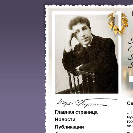
Се
Главная страница
...
муч
Новости
гор
чит
Публикации