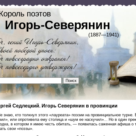
Король поэтов
Игорь-Северянин
(1887—1941)
ргей Седлецкий. Игорь Северянин в провинции
Не знаю, кто толкнул этого «лауреата» поэзии на провинциальное турне.
ил», или опротивела ему столица и «шум ее наскучил»... Но в один пр
одка, в котором я имею честь обитать, — появилась саженная афиша о т
ать свои «поэзы».