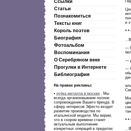
Пер
Ссылки
Статьи
Це
инт
Познакомиться
пон
и э
Тексты книг
Король поэтов
* * 
Биография
...
Фотоальбом
— 
бе
Воспоминания
О Серебряном веке
— Д
Прогулки в Интернете
— О
обы
Библиография
ден
На правах рекламы:
аль
Сев
•
рубка металла в москве
. Мы
всегда организовываем полное
Мон
сопровождение Вашего бренда. В
цв
сферу интересов Эфесто входит
сме
развитие производства по
тан
итальянской модели. Мы верим,
* * 
что в скором времени станет
актуальным выполнение
..
конкретных операций в пределах