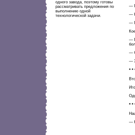
одного завода, поэтому готовы
— П
рассматривать предложения по
выполнению одной
— Н
технологической задачи.
— П
Кое
— Г
бол
— С
— 
* * 
Вт
Иг
Од
* * 
На
— Н