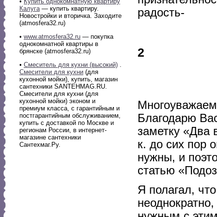
•
Купить однокомнатную квартиру
Калуга
— купить квартиру.
радость-
Новостройки и вторичка. Заходите
(atmosfera32.ru)
•
www.atmosfera32.ru
— покупка
однокомнатной квартиры в
2
брянске (atmosfera32.ru)
•
Смеситель для кухни (высокий)
.
Смесители для кухни
(для
кухонной мойки), купить, магазин
сантехники SANTEHMAG.RU.
Смесители для кухни (для
кухонной мойки) эконом и
Многоуважаем
премиум класса, с гарантийным и
Благодарю Вас
постгарантийным обслуживанием,
купить с доставкой по Москве и
заметку «Два в
регионам России, в интернет-
магазине сантехники
к. до сих пор 
Сантехмаг.Ру.
нужны, и поэт
статью «Подоз
Я полагал, что
неоднократно,
нужным с этим 