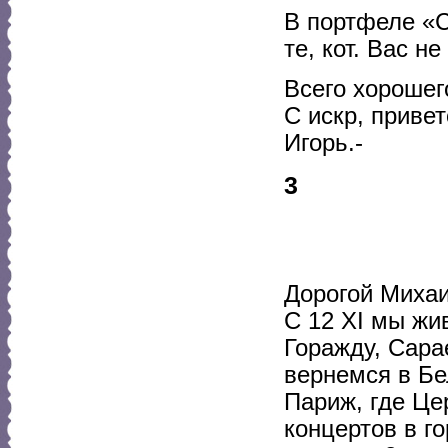
В портфеле «С
те, кот. Вас н
Всего хорошег
С искр, приве
Игорь.-
3
Дорогой Миха
С 12 XI мы жи
Горажду, Сара
вернемся в Бе
Париж, где Це
концертов в го