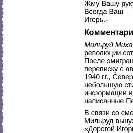
Жму Вашу рук
Всегда Ваш
Игорь.-
Комментар
Мильруд Миха
революции сот
После эмиграц
переписку с а
1940 гг., Севе
небольшую сти
информации и 
написанные П
В связи со см
Мильруд вынуж
«Дорогой Игор