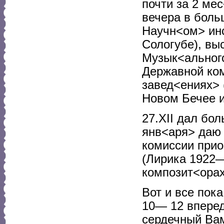
почти за 2 ме
вечера в боль
Научн<ом> инс
Сологубе), вы
Музык<альног
Державной ком
завед<ениях> 
Новом Бечее и
27.XII дал бол
янв<аря> даю 
комиссии прио
(Лирика 1922— 
композит<орах>
Вот и все пока
10— 12 вперед
сердечный Вам