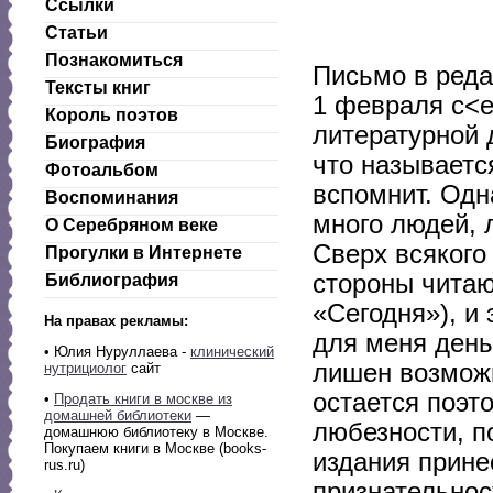
Ссылки
Статьи
Познакомиться
Письмо в ред
Тексты книг
1 февраля с<е
Король поэтов
литературной 
Биография
что называется
Фотоальбом
вспомнит. Одн
Воспоминания
много людей, 
О Серебряном веке
Сверх всякого
Прогулки в Интернете
стороны читаю
Библиография
«Сегодня»), и 
На правах рекламы:
для меня день
• Юлия Нуруллаева -
клинический
лишен возможн
нутрициолог
сайт
остается поэто
•
Продать книги в москве из
домашней библиотеки
—
любезности, п
домашнюю библиотеку в Москве.
Покупаем книги в Москве (books-
издания прин
rus.ru)
признательнос