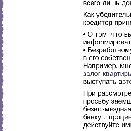
всего лишь до
Как убедитель
кредитор при
• О том, что 
информировать
• Безработном
в его собстве
Например, мн
залог квартир
выступать авто
При рассмотре
просьбу заемщ
безвозмездная
банку с проце
действуйте им