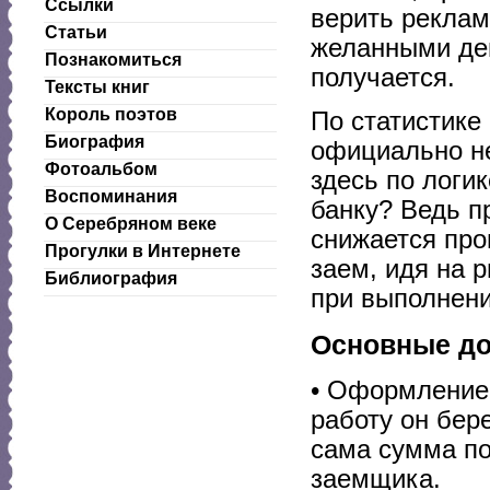
Ссылки
верить реклам
Статьи
желанными ден
Познакомиться
получается.
Тексты книг
Король поэтов
По статистике
Биография
официально не
Фотоальбом
здесь по логик
Воспоминания
банку? Ведь п
О Серебряном веке
снижается про
Прогулки в Интернете
заем, идя на р
Библиография
при выполнени
Основные до
• Оформление 
работу он бер
сама сумма по
заемщика.