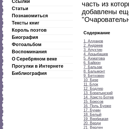
Ссылки
часть из котор
Статьи
добавлены еще
Познакомиться
"Очаровательн
Тексты книг
Король поэтов
Содержание
Биография
1. Алданов
Фотоальбом
2. Андреев
3. Апухтин
Воспоминания
4. Арцыбашев
5. Ахматова
О Серебряном веке
6. Байрон
Прогулки в Интернете
7. Бальзак
8. Бальмонт
Библиография
9. Бетховен
10. Бизе
11. Блок
12. Бодлер
13. Боратынский
14. Христо Ботев
15. Брюсов
16. Поль Бурже
17. Бунин
18. Белый
19. Вербицкая
20. Верди
21. Верлен