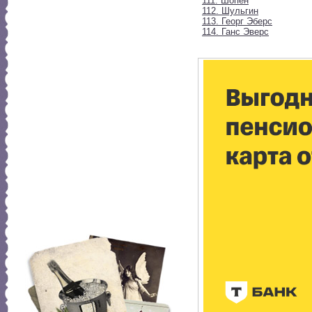
111. Шопен
112. Шульгин
113. Георг Эберс
114. Ганс Эверс