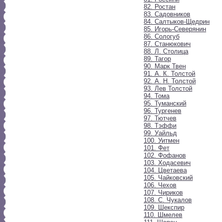
82. Ростан
83. Садовников
84. Салтыков-Щедрин
85. Игорь-Северянин
86. Сологуб
87. Станюкович
88. Л. Столица
89. Тагор
90. Марк Твен
91. А. К. Толстой
92. А. Н. Толстой
93. Лев Толстой
94. Тома
95. Туманский
96. Тургенев
97. Тютчев
98. Тэффи
99. Уайльд
100. Уитмен
101. Фет
102. Фофанов
103. Ходасевич
104. Цветаева
105. Чайковский
106. Чехов
107. Чириков
108. С. Чукалов
109. Шекспир
110. Шмелев