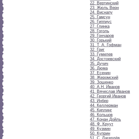
22. Вертинский
23. Жюль Верн
24. Виснапу
25. Гамсун
26. Гиппиус
27. Глинка
28. Гоголь
29. Гончаров
30. Горький
31. Т. А. Гофман
32. Григ
33. Гумилев
34. Достоевский
35. Дучич
36. Дюма
37. Есенин
38. Жеромский
39. Зощенко
40. А.Н. Иванов
41. Вячеслав Иванов
42. Георгий Иванов
43. Инбер
44. Келлерман
45. Киплинг
46. Кольцов
47. Конан Дойль
48. Ф. Круут
49. Кузмин
50. Куприн
51. С. Лагерлёв