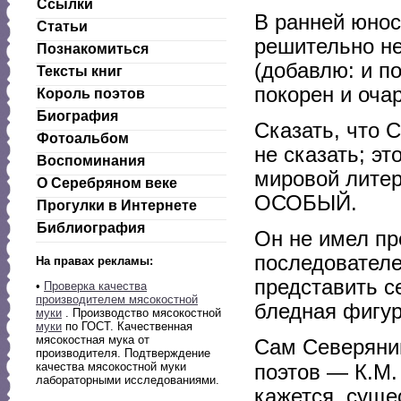
Ссылки
В ранней юнос
Статьи
решительно не
Познакомиться
(добавлю: и по
Тексты книг
покорен и оча
Король поэтов
Биография
Сказать, что 
Фотоальбом
не сказать; эт
Воспоминания
мировой литер
О Серебряном веке
ОСОБЫЙ.
Прогулки в Интернете
Библиография
Он не имел пр
последователе
На правах рекламы:
представить с
•
Проверка качества
производителем мясокостной
бледная фигур
муки
. Производство мясокостной
муки
по ГОСТ. Качественная
мясокостная мука от
Сам Северянин
производителя. Подтверждение
качества мясокостной муки
поэтов — К.М
лабораторными исследованиями.
кажется, сущес