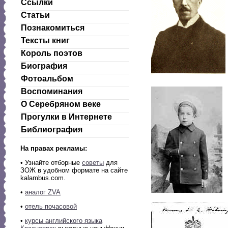
Ссылки
Статьи
Познакомиться
Тексты книг
Король поэтов
Биография
Фотоальбом
Воспоминания
О Серебряном веке
Прогулки в Интернете
Библиография
На правах рекламы:
•
Узнайте отборные
советы
для
ЗОЖ в удобном формате на сайте
kalambus.com.
•
аналог ZVA
•
отель почасовой
•
курсы английского языка