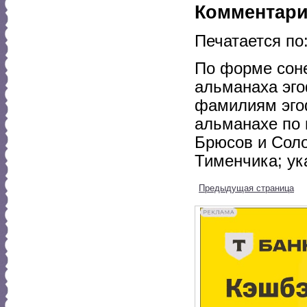
Комментар
Печатается по
По форме соне
альманаха эго
фамилиям эгоф
альманахе по 
Брюсов и Солог
Тименчика; ук
Предыдущая страница