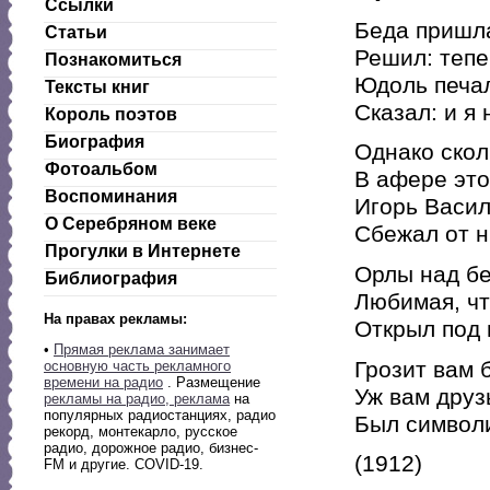
Ссылки
Беда пришл
Статьи
Решил: тепе
Познакомиться
Юдоль печа
Тексты книг
Сказал: и я 
Король поэтов
Биография
Однако скол
Фотоальбом
В афере это
Воспоминания
Игорь Васил
О Серебряном веке
Сбежал от н
Прогулки в Интернете
Орлы над бе
Библиография
Любимая, чт
На правах рекламы:
Открыл под
•
Прямая реклама занимает
Грозит вам 
основную часть рекламного
времени на радио
. Размещение
Уж вам друз
рекламы на радио, реклама
на
популярных радиостанциях, радио
Был символи
рекорд, монтекарло, русское
радио, дорожное радио, бизнес-
(1912)
FM и другие. COVID-19.