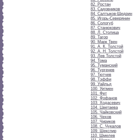
82. Ростан
83. Садовников
84. Салтыков-Щедрин
85. Игорь-Северянин
86. Сологуб
87. Станюкович
88. Л. Столица
89. Тагор
90. Марк Твен
91. А. К. Толстой
92. А. Н. Толстой
93. Лев Толстой
94. Тома
95. Туманский
96. Тургенев
97. Тютчев
98. Тэффи
99. Уайльд
100. Уитмен
101. Фет
102. Фофанов
103. Ходасевич
104. Цветаева
105. Чайковский
106. Чехов
107. Чириков
108. С. Чукалов
109. Шекспир
110. Шмелев