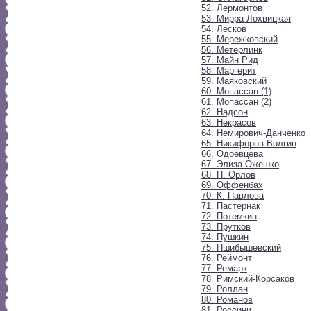
52. Лермонтов
53. Мирра Лохвицкая
54. Лесков
55. Мережковский
56. Метерлинк
57. Майн Рид
58. Маргерит
59. Маяковский
60. Мопассан (1)
61. Мопассан (2)
62. Надсон
63. Некрасов
64. Немирович-Данченко
65. Никифоров-Волгин
66. Одоевцева
67. Элиза Ожешко
68. Н. Орлов
69. Оффенбах
70. К. Павлова
71. Пастернак
72. Потемкин
73. Прутков
74. Пушкин
75. Пшибышевский
76. Реймонт
77. Ремарк
78. Римский-Корсаков
79. Роллан
80. Романов
81. Россини