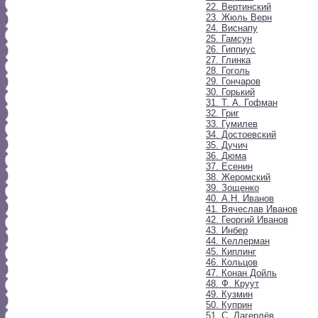
22. Вертинский
23. Жюль Верн
24. Виснапу
25. Гамсун
26. Гиппиус
27. Глинка
28. Гоголь
29. Гончаров
30. Горький
31. Т. А. Гофман
32. Григ
33. Гумилев
34. Достоевский
35. Дучич
36. Дюма
37. Есенин
38. Жеромский
39. Зощенко
40. А.Н. Иванов
41. Вячеслав Иванов
42. Георгий Иванов
43. Инбер
44. Келлерман
45. Киплинг
46. Кольцов
47. Конан Дойль
48. Ф. Круут
49. Кузмин
50. Куприн
51. С. Лагерлёв