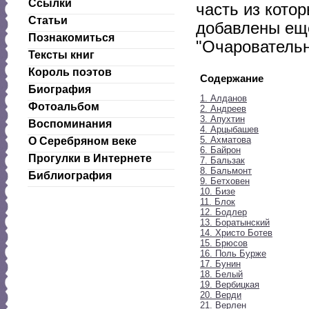
Ссылки
часть из котор
Статьи
добавлены еще
Познакомиться
"Очаровательн
Тексты книг
Король поэтов
Содержание
Биография
1. Алданов
Фотоальбом
2. Андреев
3. Апухтин
Воспоминания
4. Арцыбашев
5. Ахматова
О Серебряном веке
6. Байрон
Прогулки в Интернете
7. Бальзак
8. Бальмонт
Библиография
9. Бетховен
10. Бизе
11. Блок
12. Бодлер
13. Боратынский
14. Христо Ботев
15. Брюсов
16. Поль Бурже
17. Бунин
18. Белый
19. Вербицкая
20. Верди
21. Верлен