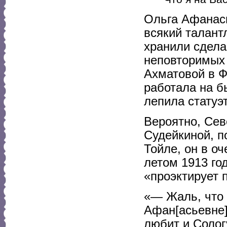
Ольга Афанась
всякий талант
хранили сдела
неповторимых 
Ахматовой в Ф
работала на 
лепила статуэ
Вероятно, Сев
Судейкиной, п
Тойле, он в о
летом 1913 го
«проэктирует 
«— Жаль, что 
Афан[асьевне]
любит и Сологу