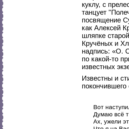
куклу, с прел
танцует "Поле
посвящение Су
как Алексей К
шляпке старой
Кручёных и Хл
надпись: «О. 
по какой-то п
известных экз
Известны и ст
покончившего 
Вот наступил
Думаю всё то
Ах, ужели э
Что я на Ва