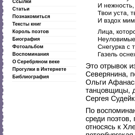
Ссылки
И нежность,
Статьи
Твои уста, 
Познакомиться
И вздох мим
Тексты книг
Лица, котор
Король поэтов
Неуловимые
Биография
Снегурка с 
Фотоальбом
Газель осне
Воспоминания
О Серебряном веке
Это отрывок и
Прогулки в Интернете
Северянина, п
Библиография
Ольги Афанас
танцовщицы, д
Сергея Судейк
По воспоминан
среди поэтов,
относясь к Хле