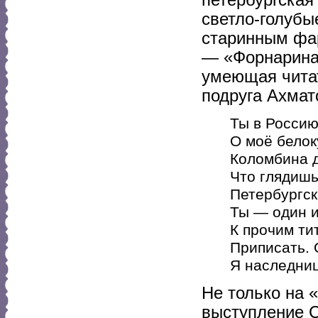
петербургская
светло-голубы
старинным фар
— «Форнарина 
умеющая читат
подруга Ахмат
Ты в Россию
О моё белок
Коломбина д
Что глядишь
Петербургска
Ты — один и
К прочим ти
Приписать. 
Я наследниц
Не только на 
выступление С