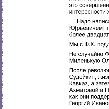
это совершенн
интересности
— Надо написа
Ю[рьевичем] т
более двадцат
Мы с Ф.К. под
Не случайно Ф
Миленькую Ол
После революц
Судейкин, жиз
Кавказ, а зат
Ахматовой в П
как они подде
Георгий Ивано