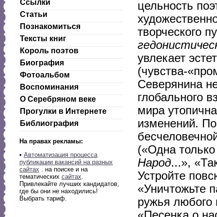
Ссылки
цельность поэ
Статьи
художественно
Познакомиться
творческого п
Тексты книг
гедонистическ
Король поэтов
увлекает эсте
Биография
(чувства-«пром
Фотоальбом
Северянина не
Воспоминания
глобального в
О Серебряном веке
мира утопична
Прогулки в Интернете
изменений. По
Библиография
бесчеловечной
На правах рекламы:
(«Одна только 
•
Автоматизация процесса
Народ
...», «Т
публикации вакансий на разных
сайтах
. на поиске и на
Устройте повс
тематических
сайтах
.
Привлекайте лучших кандидатов,
«Уничтожьте п
где бы они не находились!
Выбрать тариф.
ружья любого 
«Песенка о на