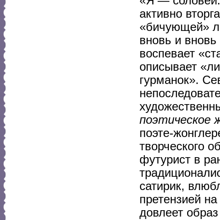
«Я — соловей:
активно вторг
«бичующей» ли
вновь и вновь
воспевает «ст
описывает «ли
гурманок». Се
непоследовате
художественн
поэтическое 
поэте-жонглер
творческого о
футурист в ра
традиционалис
сатирик, влюб
претензией на
довлеет образ