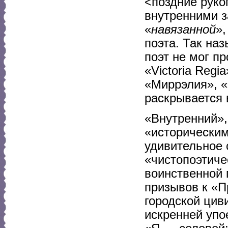
<поздние руко
внутренними з
«
навязанной
»
поэта. Так н
поэт не мог пр
«Victoria Regi
«Миррэлия», «
раскрывается 
«Внутренний»,
«историческим
удивительное 
«чистопоэтиче
воинственной 
призывов к «П
городской цив
искренней упо