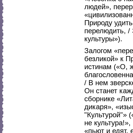
людей», пере
«цивилизованн
Природу удить
перелюдить, /
культуры»).
Залогом «пер
безликой» к П
истинам («О, ж
благословенна.
/ В нем зверск
Он станет каж
сборнике «Лит
дикаря», «изы
"Культурой"» 
не культура!»,
«пьют и едят, 