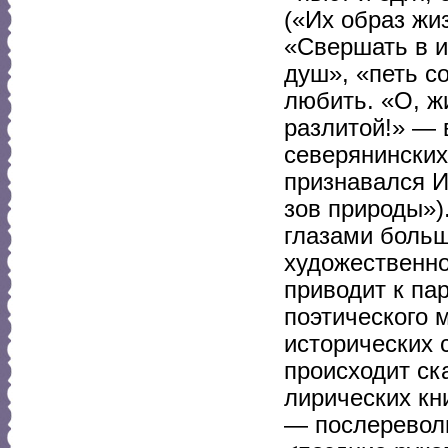
(«Их образ жи
«Свершать в и
душ», «петь с
любить. «О, ж
разлитой!» — 
северянинских
признавался И
зов природы»)
глазами больш
художественно
приводит к па
поэтического 
исторических 
происходит ск
лирических кн
— послеревол