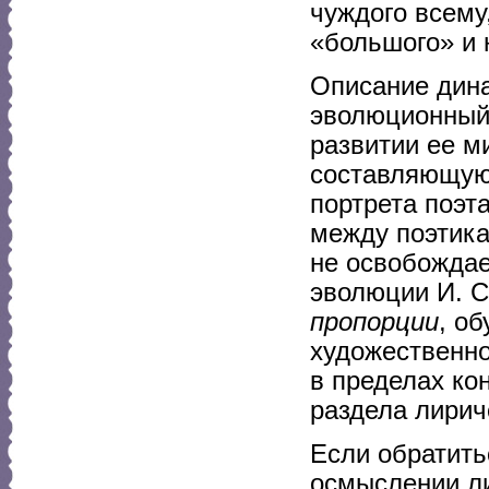
чуждого всему
«большого» и 
Описание дина
эволюционный 
развитии ее м
составляющую 
портрета поэт
между поэтика
не освобождае
эволюции И. 
пропорции
, о
художественно
в пределах ко
раздела лирич
Если обратить
осмыслении ли