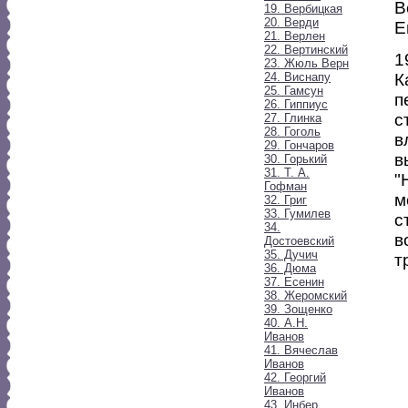
В
19. Вербицкая
20. Верди
Е
21. Верлен
22. Вертинский
1
23. Жюль Верн
24. Виснапу
К
25. Гамсун
п
26. Гиппиус
с
27. Глинка
28. Гоголь
в
29. Гончаров
в
30. Горький
31. Т. А.
"
Гофман
м
32. Григ
33. Гумилев
с
34.
в
Достоевский
35. Дучич
т
36. Дюма
37. Есенин
38. Жеромский
39. Зощенко
40. А.Н.
Иванов
41. Вячеслав
Иванов
42. Георгий
Иванов
43. Инбер