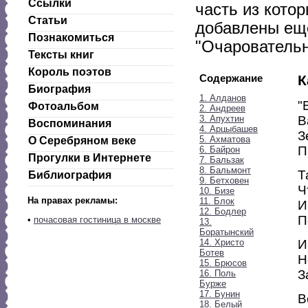
Ссылки
часть из котор
Статьи
добавлены еще
Познакомиться
"Очаровательн
Тексты книг
Король поэтов
Содержание
К
Биография
1. Алданов
"
Фотоальбом
2. Андреев
3. Апухтин
В
Воспоминания
4. Арцыбашев
З
5. Ахматова
О Серебряном веке
П
6. Байрон
Прогулки в Интернете
7. Бальзак
8. Бальмонт
Т
Библиография
9. Бетховен
Ч
10. Бизе
На правах рекламы:
11. Блок
И
12. Бодлер
П
•
почасовая гостиница в москве
13.
Боратынский
14. Христо
И
Ботев
Н
15. Брюсов
З
16. Поль
Бурже
17. Бунин
В
18. Белый