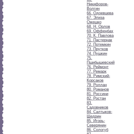
Никифоров-
Волгин
66. Одоевцева
67. Элиза
Ожешко
68. Н. Орлов
69. Оффенбах
70. К. Павлова
71. Пастернак
72. Потемкин
73. Прутков
74. Пушкин
75.
Пшибышевский
76. Реймонт
77. Ремарк
78. Римский-
Корсаков
79. Роллан
80. Романов
81. Россини
82. Ростан
83.
Садовников
84. Салтыков-
Щедрин
85. Игорь-
Северянин
86. Сологуб