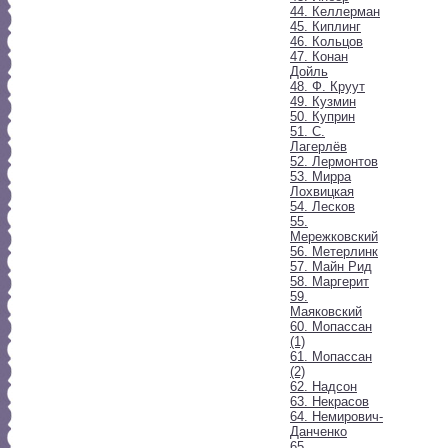
44. Келлерман
45. Киплинг
46. Кольцов
47. Конан
Дойль
48. Ф. Круут
49. Кузмин
50. Куприн
51. С.
Лагерлёв
52. Лермонтов
53. Мирра
Лохвицкая
54. Лесков
55.
Мережковский
56. Метерлинк
57. Майн Рид
58. Маргерит
59.
Маяковский
60. Мопассан
(1)
61. Мопассан
(2)
62. Надсон
63. Некрасов
64. Немирович-
Данченко
65.