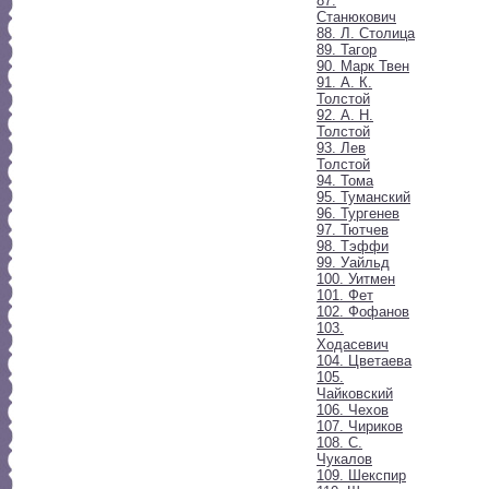
87.
Станюкович
88. Л. Столица
89. Тагор
90. Марк Твен
91. А. К.
Толстой
92. А. Н.
Толстой
93. Лев
Толстой
94. Тома
95. Туманский
96. Тургенев
97. Тютчев
98. Тэффи
99. Уайльд
100. Уитмен
101. Фет
102. Фофанов
103.
Ходасевич
104. Цветаева
105.
Чайковский
106. Чехов
107. Чириков
108. С.
Чукалов
109. Шекспир