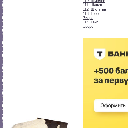
110. Шмелев
111. Шопен
112. Шульгин
113. Георг
Эберс
114. Ганс
Эверс