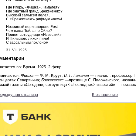
Где Игорь, «Фишка», Гамалея?
Где знатный гранд Брекекекекс?
Высокий замысел лелея,
С «Брекекекекс» рифмую «чех»!
Незримый перл в короне Eesti
Чем наша Тойла не Ойле?
Привет сотруднице «Известий»
И Пильского лихой пиле!
С вассальным поклоном
31. VII. 1925
мментарии
атается по: Время. 1925. 2 февр.
оминаются:
Фишка
— Ф. М. Круут;
В. Г. Гамалея
— пианист, профессор П
концертах Северянина;
Брекекекекс
—прозвище С. Положенского, названн
жской газеты «Сегодня»; сотрудница <«Последних> известий» — неизвес
редыдущая страница
К оглавлению