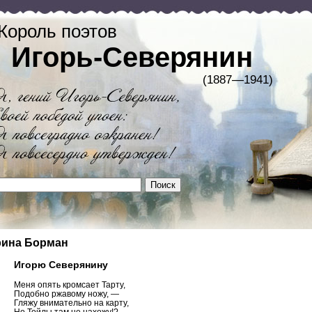
Король поэтов
Игорь-Северянин
(1887—1941)
ина Борман
Игорю Северянину
Меня опять кромсает Тарту,
Подобно ржавому ножу, —
Гляжу внимательно на карту,
Но Тойлы там не нахожу!?.