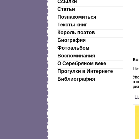
Ссылки
Статьи
Познакомиться
Тексты книг
Король поэтов
Биография
Фотоальбом
Воспоминания
Ко
О Серебряном веке
Печ
Прогулки в Интернете
Уп
Библиография
в 
ри
П