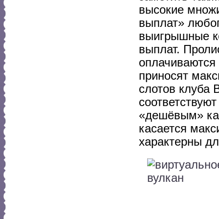
высокие множи
выплат» любог
выигрышные к
выплат. Проли
оплачиваются 
приносят мак
слотов клуба
соответствуют
«дешёвым» кар
касается макс
характерны дл