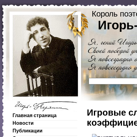
Король поэт
Игорь
Игровые с
Главная страница
коэффици
Новости
Публикации