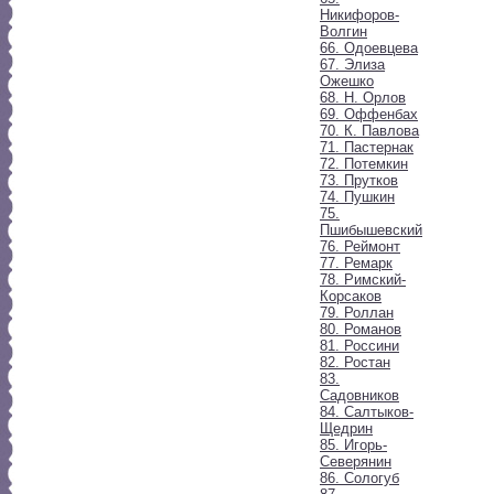
Никифоров-
Волгин
66. Одоевцева
67. Элиза
Ожешко
68. Н. Орлов
69. Оффенбах
70. К. Павлова
71. Пастернак
72. Потемкин
73. Прутков
74. Пушкин
75.
Пшибышевский
76. Реймонт
77. Ремарк
78. Римский-
Корсаков
79. Роллан
80. Романов
81. Россини
82. Ростан
83.
Садовников
84. Салтыков-
Щедрин
85. Игорь-
Северянин
86. Сологуб