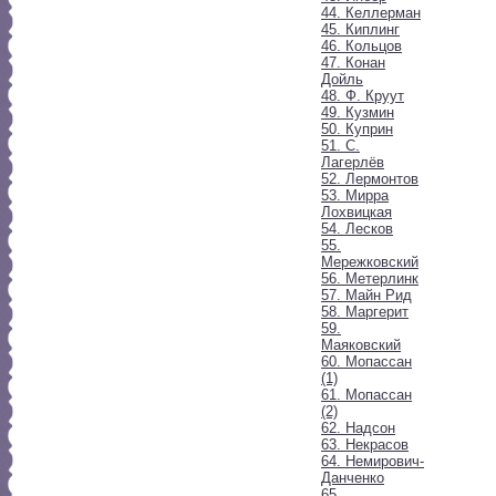
44. Келлерман
45. Киплинг
46. Кольцов
47. Конан
Дойль
48. Ф. Круут
49. Кузмин
50. Куприн
51. С.
Лагерлёв
52. Лермонтов
53. Мирра
Лохвицкая
54. Лесков
55.
Мережковский
56. Метерлинк
57. Майн Рид
58. Маргерит
59.
Маяковский
60. Мопассан
(1)
61. Мопассан
(2)
62. Надсон
63. Некрасов
64. Немирович-
Данченко
65.