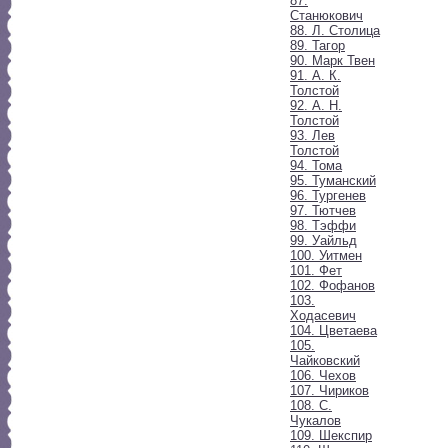
87.
Станюкович
88. Л. Столица
89. Тагор
90. Марк Твен
91. А. К.
Толстой
92. А. Н.
Толстой
93. Лев
Толстой
94. Тома
95. Туманский
96. Тургенев
97. Тютчев
98. Тэффи
99. Уайльд
100. Уитмен
101. Фет
102. Фофанов
103.
Ходасевич
104. Цветаева
105.
Чайковский
106. Чехов
107. Чириков
108. С.
Чукалов
109. Шекспир