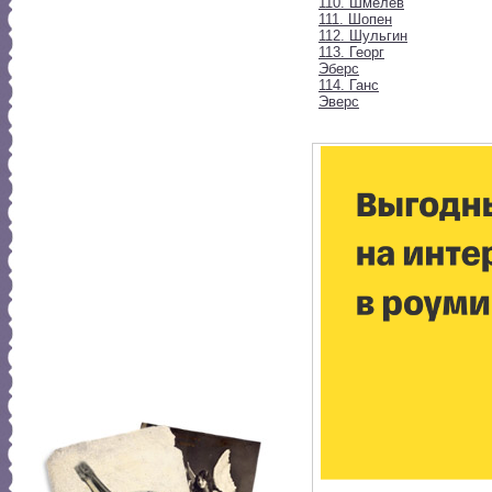
110. Шмелев
111. Шопен
112. Шульгин
113. Георг
Эберс
114. Ганс
Эверс