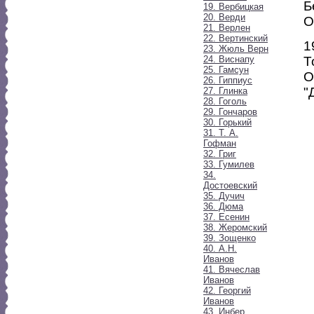
Б
19. Вербицкая
20. Верди
О
21. Верлен
22. Вертинский
1
23. Жюль Верн
24. Виснапу
Т
25. Гамсун
О
26. Гиппиус
"
27. Глинка
28. Гоголь
29. Гончаров
30. Горький
31. Т. А.
Гофман
32. Григ
33. Гумилев
34.
Достоевский
35. Дучич
36. Дюма
37. Есенин
38. Жеромский
39. Зощенко
40. А.Н.
Иванов
41. Вячеслав
Иванов
42. Георгий
Иванов
43. Инбер