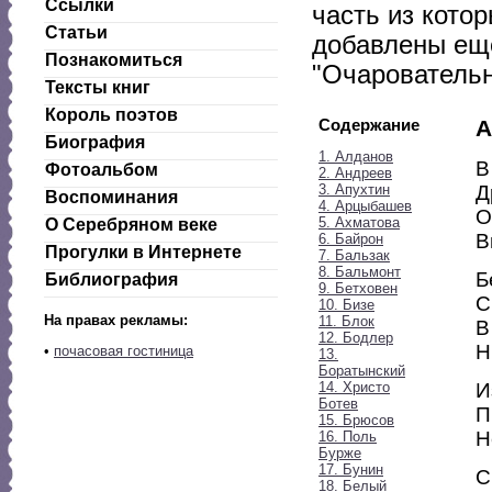
Ссылки
часть из котор
Статьи
добавлены еще
Познакомиться
"Очаровательн
Тексты книг
Король поэтов
Содержание
А
Биография
1. Алданов
В
Фотоальбом
2. Андреев
3. Апухтин
Д
Воспоминания
4. Арцыбашев
О
5. Ахматова
О Серебряном веке
В
6. Байрон
Прогулки в Интернете
7. Бальзак
8. Бальмонт
Б
Библиография
9. Бетховен
С
10. Бизе
На правах рекламы:
11. Блок
В
12. Бодлер
Н
•
почасовая гостиница
13.
Боратынский
14. Христо
И
Ботев
П
15. Брюсов
Н
16. Поль
Бурже
17. Бунин
С
18. Белый