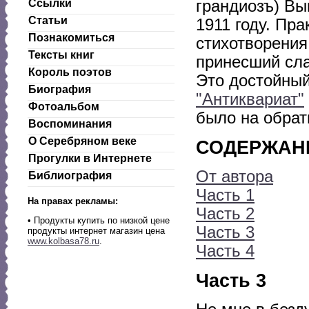
Ссылки
грандиозъ) Вы
Статьи
1911 году. Пра
Познакомиться
стихотворения
Тексты книг
принесший сла
Король поэтов
Это достойный
Биография
"Антиквариат"
Фотоальбом
было на обрат
Воспоминания
О Серебряном веке
СОДЕРЖАН
Прогулки в Интернете
От автора
Библиография
Часть 1
На правах рекламы:
Часть 2
•
Продукты купить по низкой цене
Часть 3
продукты интернет магазин цена
www.kolbasa78.ru
.
Часть 4
Часть 3