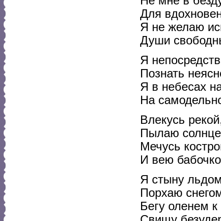
Не мне в безд
Для вдохновен
Я не желаю ис
Души свободн
Я непосредст
Познать неясн
Я в небесах н
На самодельн
Влекусь рекой
Пылаю солнце
Мечусь костро
И вею бабочко
Я стыну льдом
Порхаю снегом
Бегу оленем к
Свищу безудер