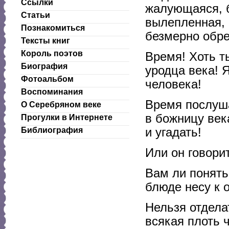
Ссылки
жалующаяся, б
Статьи
вылепленная, 
Познакомиться
безмерно обре
Тексты книг
Король поэтов
Время! Хоть т
Биография
уродца века! 
Фотоальбом
человека!
Воспоминания
Время послуша
О Серебряном веке
в божницу век
Прогулки в Интернете
и угадать!
Библиография
Или он говорит
Вам ли понять
блюде несу к о
Нельзя отдела
всякая плоть ч