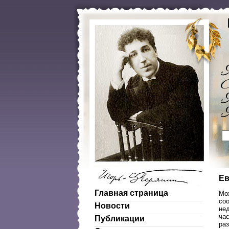
Ев
Главная страница
Мож
соо
Новости
не
ча
Публикации
ра