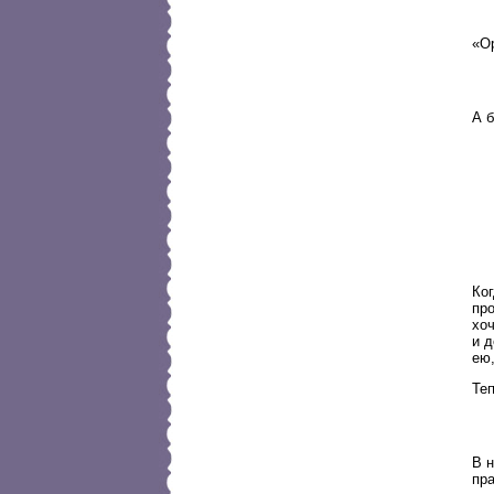
«Ор
А б
Ког
пр
хоч
и д
ею,
Теп
В 
пра