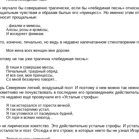
 звучало бы совершенно трагически, если бы «лебединая песнь» относила
ощальным чувствам и образам былых его «принцесс». Но именно этим о
иносит прощальные:
...фиалки и мимозы,
Алозы, розы и крэмозы,
И воскуряет фимиам.
то, конечно, печально, но ведь в недавно напечатанном стихотворении п
Моя жена всех женщин мне дороже.
отому не так уже трагична «лебединая песнь»:
В тиши я совершаю мессы,
Печальный, траурный обряд
И все они, мои принцессы,
Со мной беззвучно говорят...
рь Северянин легкий, воздушный поэт. И поэтому о нем можно так нежн
ометчиво не почувствовать в последних его произведениях действитель
сте недавно еще прозвучали его «Усталые строфы»:
Я так истерзался от горести вечной,
Я так нестерпимо устал,
Я так утомился от пасмурных будней,
От горя и всяких невзгод...
 не лирическое кокетство. Это действительно усталые строфы. И устать 
усталости и поэт. Отсюда и его строки, в которых никто бы не узнал Игор
Тяжелые часы сомнений,