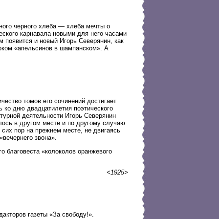
ного черного хлеба — хлеба мечты о
ческого карнавала новыми для него часами
м появится и новый Игорь Северянин, как
соком «апельсинов в шампанском». А
ичество томов его сочинений достигает
ь ко дню двадцатилетия поэтического
атурной деятельности Игорь Северянин
лось в другом месте и по другому случаю
 сих пор на прежнем месте, не двигаясь
 «вечернего звона».
го благовеста «колоколов оранжевого
<1925>
дакторов газеты «За свободу!».