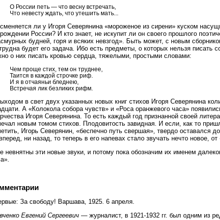
О России петь — что весну встречать,
Что невесту ждать, что утешить мать...
 сменяется ли у Игоря Северянина «мороженое из сирени» куском насущ
рождении России? И кто знает, не искупит ли он своего прошлого поэти
смурных будней, горя и всяких невзгод». Быть может, с новым сборнико
трудна будет его задача. Ибо есть предметы, о которых нельзя писать 
жно о них писать кровью сердца, тяжелыми, простыми словами:
Чем проще стих, тем он труднее,
Таится в каждой строчке риф.
И я в отчаяньи бледнею,
Встречая лик безликих рифм.
ыходом в свет двух указанных новых книг стихов Игоря Северянина кол
дцати. А «Колокола собора чувств» и «Роса оранжевого часа» появилис
рчества Игоря Северянина. То есть каждый год признанной своей литер
ечал новым томом стихов. Плодовитость завидная. И если, как то приш
етить, Игорь Северянин, «беспечно путь свершая», твердо оставался до
вперед, ни назад, то теперь в его напевах стало звучать нечто новое, от
 невнятны эти новые звуки, и потому пока обозначим их именем далеко
а».
мментарии
рвые: За свободу! Варшава, 1925. 6 апреля.
вченко Евгений Сергеевич
— журналист, в 1921-1932 гг. был одним из ре