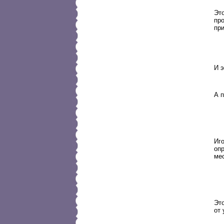
Это
пр
пр
И э
А п
Иго
опр
ме
Это
от 