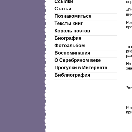
Ссылки
опр
Статьи
«Ро
вин
Познакомиться
Ром
Тексты книг
про
Король поэтов
Биография
Фотоальбом
то 
риф
Воспоминания
раз
О Серебряном веке
Но 
Прогулки в Интернете
зн
Библиография
Это
Рет
при