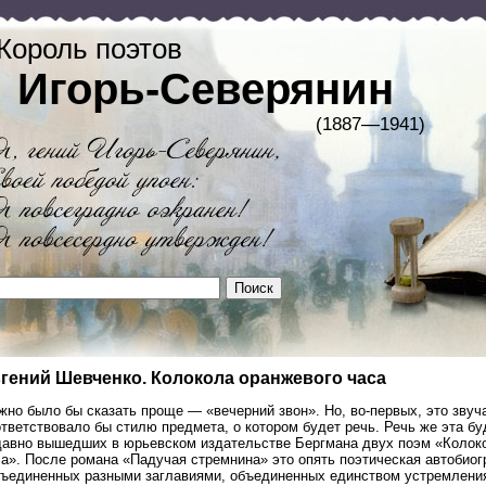
Король поэтов
Игорь-Северянин
(1887—1941)
гений Шевченко. Колокола оранжевого часа
но было бы сказать проще — «вечерний звон». Но, во-первых, это звуча
тветствовало бы стилю предмета, о котором будет речь. Речь же эта бу
давно вышедших в юрьевском издательстве Бергмана двух поэм «Колоко
са». После романа «Падучая стремнина» это опять поэтическая автобиог
зъединенных разными заглавиями, объединенных единством устремления 