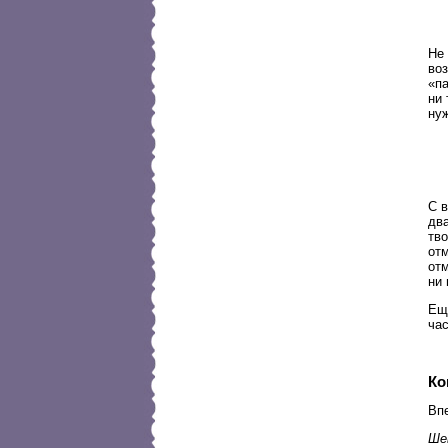
Не
воз
«па
ни 
ну
С в
два
тво
отм
отм
ни 
Еще
час
Ко
Впе
Ше