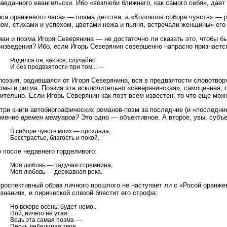
авданного евангельски. Ибо «возлюби ближнего, как самого себя», дает
са оранжевого часа» — поэма детства, а «Колокола собора чувств» — р
ом, стихами и успехом, цветами нежа и пьяня, встречали женщины» его
ан и поэма Игоря Северянина — не достаточно ли сказать это, чтобы бы
изведения? Ибо, если Игорь Северянин совершенно напрасно признается
Родился он, как все, случайно
И без предвзятости при том... —
поэзия, родившаяся от Игоря Северянина, вся в предвзятости словотвор
мы и ритма. Поэзия эта исключительно «северянинская», самоценная, о
ительно. Если Игорь Северянин как поэт всем известен, то что еще мо
три книги автобиографических романов-поэм за последние (и «последни
амение
времен мемуаров?
Это одно — объективное. А второе, увы, субъе
В соборе чувств моих — прохлада,
Бесстрастье, благость и покой.
 после недавнего горделивого:
Моя любовь — падучая стремнина,
Моя любовь — державная река.
роспективный образ личного прошлого не наступает ли с «Росой оранжев
знаниях, и лирической слезой блестит его строфа:
Но вскоре осень: будет немо...
Пой, ничего не утая:
Ведь эта самая поэма —
Песнь лебединая твоя.