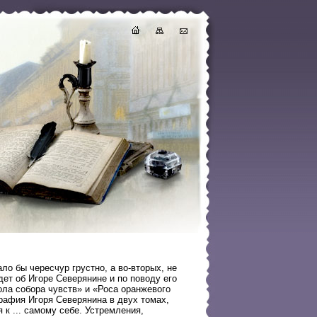
ло бы чересчур грустно, а во-вторых, не
дет об Игоре Северянине и по поводу его
ла собора чувств» и «Роса оранжевого
рафия Игоря Северянина в двух томах,
к ... самому себе. Устремления,