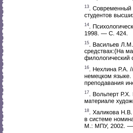
13
. Современный 
студентов высших
14
. Психологическ
1998. — С. 424.
15
. Васильев Л.М
средствах:(На ма
филологический с
16
. Нехлина Р.А. 
немецком языке. 
преподавания ино
17
. Вольперт Р.Х
материале художе
18
. Халикова Н.В
в системе номина
М.: МПУ, 2002. —