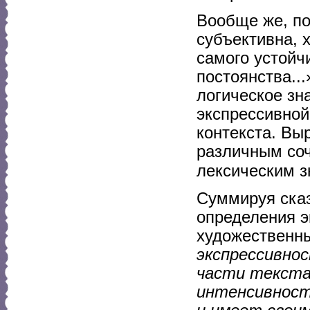
Вообще же, по
субъективна, 
самого устойч
постоянства...
логическое зн
экспрессивной
контекста. Вы
различным со
лексическим 
Суммируя сказ
определения э
художественн
экспрессивно
части текста
интенсивност