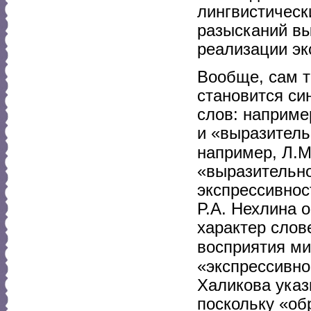
лингвистическ
разысканий вы
реализации эк
Вообще, сам 
становится си
слов: наприме
и «выразительн
например, Л.М
«выразительно
экспрессивнос
Р.А. Нехлина 
характер слов
восприятия ми
«экспрессивно
Халикова указ
поскольку «об