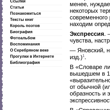
Ссылки
менее, нуждае
Статьи
некоторых тер
Познакомиться
современного 
Тексты книг
находим опред
Король поэтов
Биография
Экспрессия
. 
Фотоальбом
чувства, настр
Воспоминания
— Яновский, но
О Серебряном веке
1
изд.)
.
Прогулки в Интернете
Библиография
В «Словаре ли
вышедшем в 1
«выразительно
от обычной (и
образность и 
экспрессивно