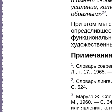
и имеет свои
усиление, ко
24
образным»
.
При этом мы с
определившее 
функционально
художественн
Примечани
1
. Словарь совре
Л., т. 17., 1965. 
2
. Словарь лингв
С. 524.
3
. Марузо Ж. Сло
М., 1960. — С. 
или явления, ко