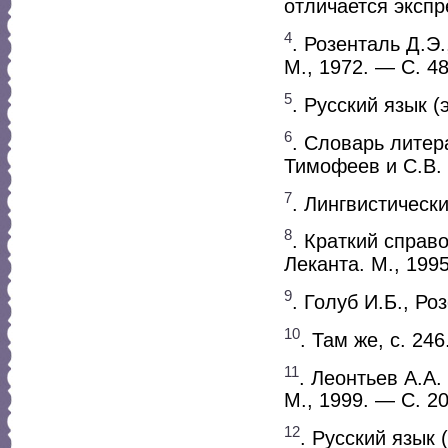
отличается экспр
4
. Розенталь Д.Э
М., 1972. — С. 48
5
. Русский язык (
6
. Словарь литер
Тимофеев и С.В. 
7
. Лингвистическ
8
. Краткий справ
Леканта. М., 199
9
. Голуб И.Б., Ро
10
. Там же, с. 246
11
. Леонтьев А.А.
М., 1999. — С. 20
12
. Русский язык 