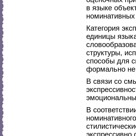
в языке объек
номинативных 
Категория экс
единицы языка
словообразов
структуры, ис
способы для с
формально не 
В связи со см
экспрессивнос
эмоциональные
В соответстви
номинативного
стилистически
экспрессивно