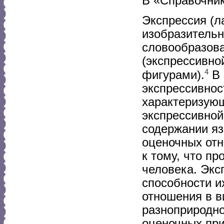
В «Справочник
Экспрессия (л
изобразительн
словообразов
(экспрессивно
4
фигурами).
В 
экспрессивнос
характеризую
экспрессивной
содержании я
оценочных отн
к тому, что п
человека. Экс
способности и
отношения в в
разноприродн
оценочных при