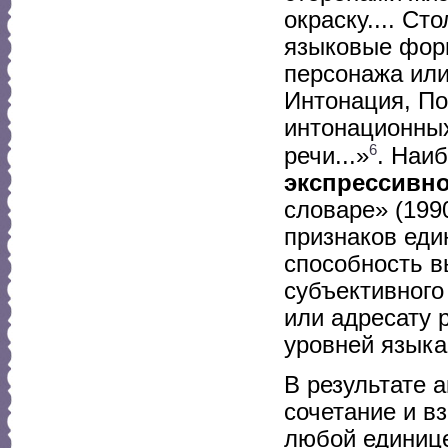
окраску.... С
языковые фор
персонажа или
Интонация, По
интонационных
6
речи...»
. Наи
экспрессивн
словаре» (199
признаков еди
способность в
субъективного
или адресату 
уровней языка. 
В результате 
сочетание и в
любой единице