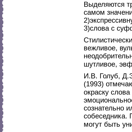
Выделяются тр
самом значени
2)экспрессивн
3)слова с суф
Стилистически
вежливое, вул
неодобрительн
шутливое, эвф
И.В. Голуб, Д
(1993) отмеча
окраску слова 
эмоциональнос
сознательно и
собеседника. 
могут быть ун