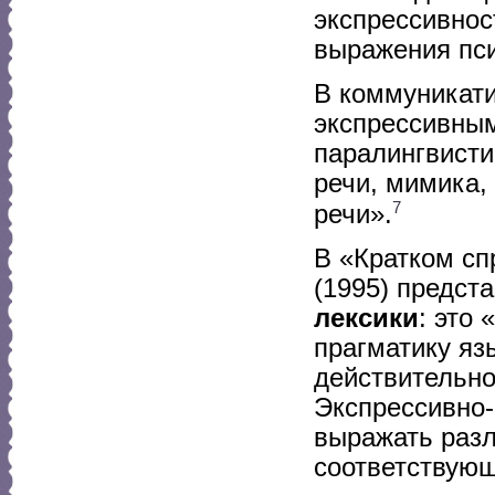
экспрессивнос
выражения пси
В коммуникат
экспрессивны
паралингвисти
речи, мимика,
7
речи».
В «Кратком сп
(1995) предст
лексики
: это
прагматику язы
действительно
Экспрессивно-
выражать разл
соответствующ