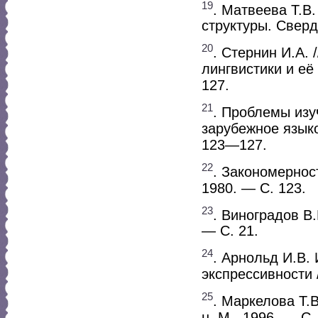
19
. Матвеева Т.В
структуры. Свердл
20
. Стернин И.А. 
лингвистики и её
127.
21
. Проблемы изу
зарубежное языко
123—127.
22
. Закономернос
1980. — С. 123.
23
. Виноградов В.
— С. 21.
24
. Арнольд И.В.
экспрессивности 
25
. Маркелова Т.В
н. М., 1996. — С.