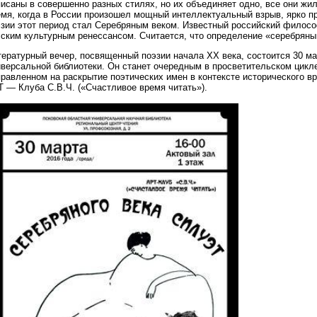
исаны в совершенно разных стилях, но их объединяет одно, все они жили
емя, когда в России произошел мощный интеллектуальный взрыв, ярко п
эзии этот период стал Серебряным веком. Известный российский филос
сским культурным ренессансом. Считается, что определение «серебряны
ературный вечер, посвященный поэзии начала XX века, состоится 30 ма
иверсальной библиотеки. Он станет очередным в просветительском цикле
равленном на раскрытие поэтических имен в контексте исторического в
 — Клуба С.В.Ч. («Счастливое время читать»).