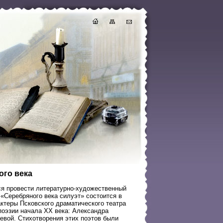
ого века
ся провести литературно-художественный
«Серебряного века силуэт» состоится в
ктеры Псковского драматического театра
поэзии начала XX века: Александра
евой. Стихотворения этих поэтов были