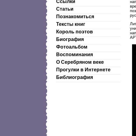
Ссылки
нап
вр
Статьи
по
ру
Познакомиться
Лит
Тексты книг
ун
Король поэтов
нап
АРТ
Биография
Фотоальбом
Воспоминания
О Серебряном веке
Прогулки в Интернете
Библиография