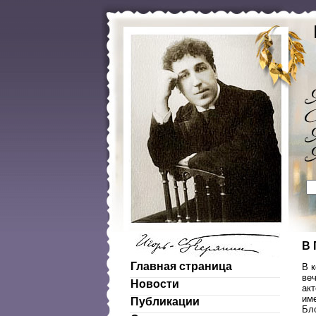
В 
Главная страница
В 
веч
Новости
ак
име
Публикации
Бл