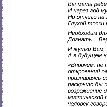
Вы мать ребё
И через год м
Но отчего на 
Глухой тоски
Необходим для
Догнать... Ве
И жутко Вам, 
А в будущем н
«Впрочем, не 
откровений о
признаваясь с
раскрыло бы п
возрождение д
мистической т
человек говор