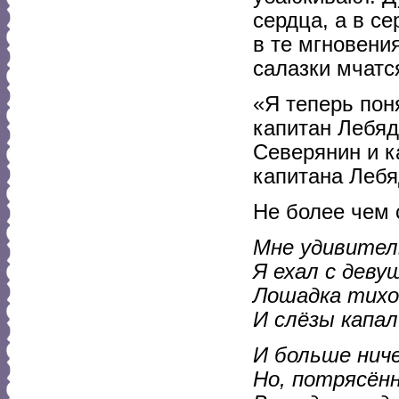
сердца, а в с
в те мгновени
салазки мчатс
«Я теперь поня
капитан Лебяд
Северянин и к
капитана Лебя
Не более чем 
Мне удивитель
Я ехал с деву
Лошадка тихо
И слёзы капали
И больше ниче
Но, потрясённ