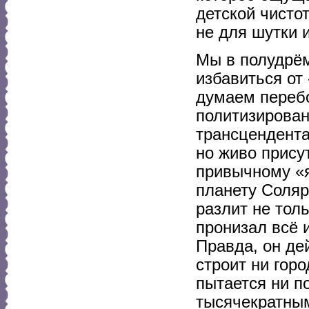
детской чисто
не для шутки 
Мы в полудрём
избавиться от
думаем перебо
политизирован
трансцендента
но живо прису
привычному «
планету Соля
разлит не тол
пронизал всё 
Правда, он де
строит ни горо
пытается ни п
тысячекратны