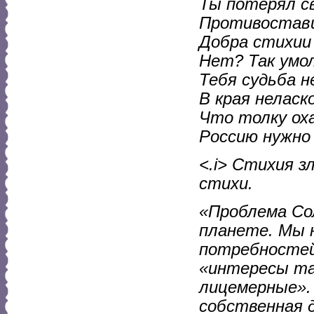
Ты потерял с
Противостав
Добра стихии 
Нет? Так умол
Тебя судьба н
В края неласк
Что толку ох
Россию нужно
<.i> Стихия з
стихи.
«Проблема Сол
планете. Мы 
потребностей
«интересы та
лицемерные». 
собственная д