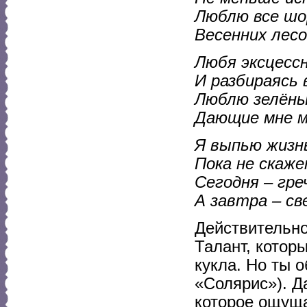
Люблю все шор
Весенних лесо
Любя эксцесс
И разбираясь 
Люблю зелёны
Дающие мне м
Я выпью жизнь
Пока не скаже
Сегодня – гре
А завтра – све
Действительно
Талант, котор
кукла. Но ты о
«Солярис»). Д
которое ощуща