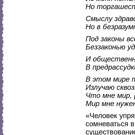
Но торгашест
Смыслу здраво
Но в безразум
Под законы вс
Беззаконью уд
И общественн
В предрассудк
В этом мире т
Излучаю сквоз
Что мне мир, 
Мир мне нужен
«Человек упря
сомневаться в
существование