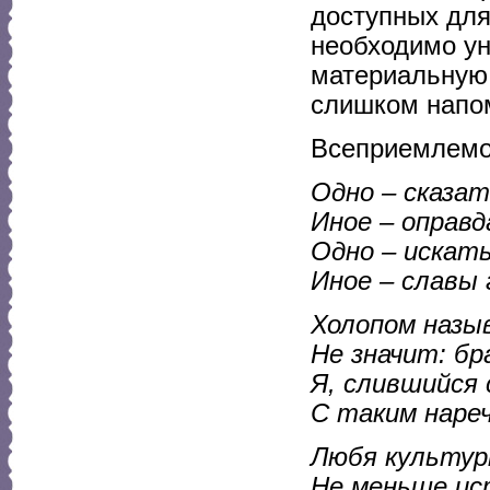
доступных для
необходимо ун
материальную 
слишком напом
Всеприемлемо
Одно – сказат
Иное – оправд
Одно – искать
Иное – славы 
Холопом назы
Не значит: бр
Я, слившийся 
С таким нареч
Любя культур
Не меньше ис