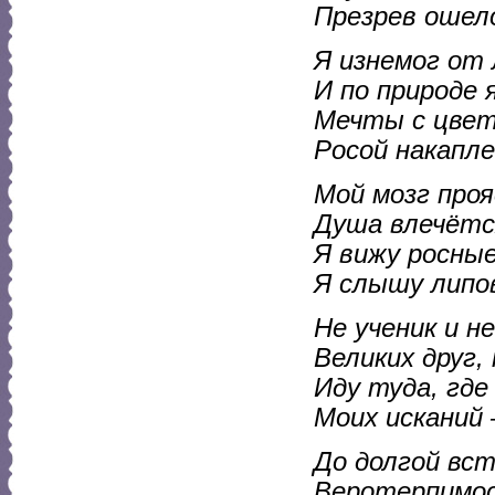
Презрев ошел
Я изнемог от
И по природе 
Мечты с цвет
Росой накапле
Мой мозг проя
Душа влечётс
Я вижу росны
Я слышу липо
Не ученик и н
Великих друг,
Иду туда, где
Моих исканий 
До долгой вст
Веротерпимос