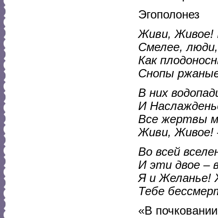
Эгополонез
Живи, Живое!
Смелее, люди,
Как плодонос
Снопы ржаные
В них водопад
И Наслажденье
Все жертвы м
Живи, Живое!
Во всей вселе
И эти двое – 
Я и Желанье! 
Тебе бессмер
«В почковании