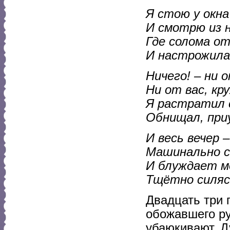
Я стою у окна
И смотрю из н
Где солома о
И настрожила
Ничего! – ни 
Ни от вас, кр
Я растратил с
Обнищал, при
И весь вечер 
Машинально с
И блуждает мо
Тщётно силясь
Двадцать три 
обожавшего ру
убаюкивают. Д