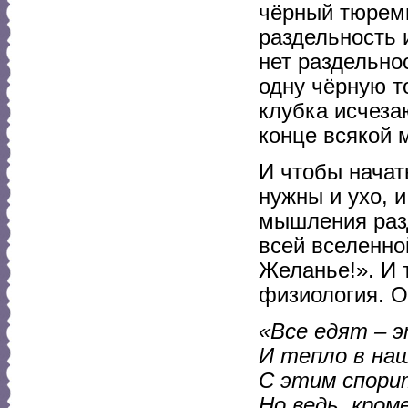
чёрный тюрем
раздельность 
нет раздельно
одну чёрную т
клубка исчеза
конце всякой 
И чтобы начат
нужны и ухо, и
мышления разд
всей вселенной
Желанье!». И 
физиология. О
«Все едят – 
И тепло в на
С этим спори
Но ведь, кром