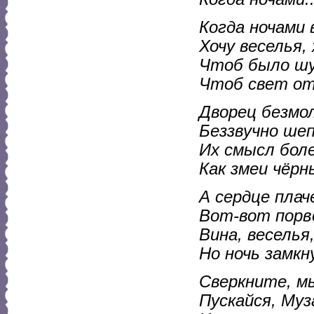
Когда ночами 
Хочу веселья, 
Чтоб было шу
Чтоб свет от
Дворец безмол
Беззвучно шеп
Их смысл боле
Как змеи чёрн
А сердце плач
Вот-вот порвё
Вина, веселья
Но ночь замкн
Сверкните, мы
Пускайся, Муз