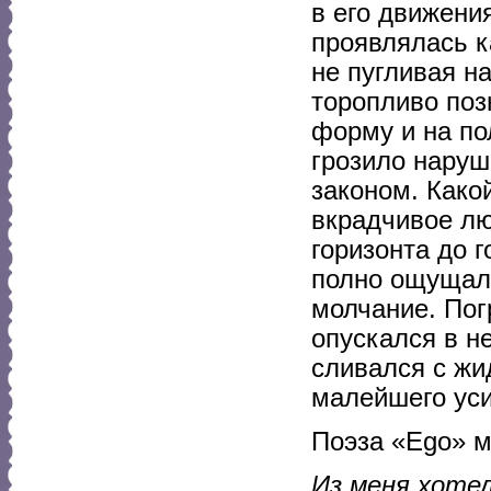
в его движени
проявлялась к
не пугливая н
торопливо поз
форму и на по
грозило наруш
законом. Како
вкрадчивое лю
горизонта до 
полно ощущал
молчание. Пог
опускался в н
сливался с жи
малейшего уси
Поэза «Ego» м
Из меня хоте