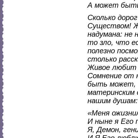
А может быть
Сколько доро
Существом! Ж
надумана: не
то зло, что е
полезно посмо
столько расск
Живое любит 
Сомнение от 
быть может, 
материнским 
нашим душам:
«Меня ожизнил
И ныне я Его
Я, Демон, ген