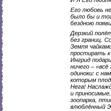
И Я Его любл
Его любовь не
было бы и то
бездною появи
Дерзкий полё
без границ. С
Земля чайками
простирать к 
Ингрид подари
ничего – «всё
одиноки: с на
которым плод
Нега! Наслаж
и приносимые,
зоопарка, пти
влюблённый Эр