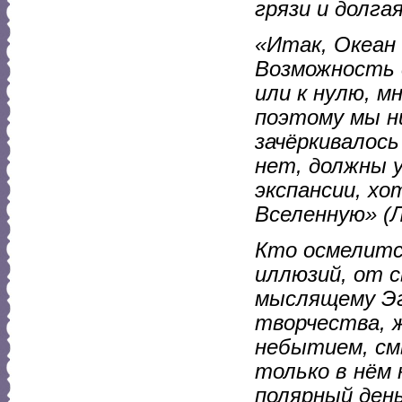
грязи и долга
«Итак, Океан 
Возможность 
или к нулю, м
поэтому мы ни
зачёркивалось
нет, должны 
экспансии, хо
Вселенную» (Л
Кто осмелитс
иллюзий, от с
мыслящему Эг
творчества, 
небытием, см
только в нём 
полярный день