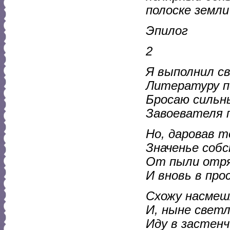
полоске земли
Эпилог
2
Я выполнил св
Литературу п
Бросаю сильн
Завоевателя 
Но, даровав т
Значенье собс
От пыли отря
И вновь в про
Схожу насмеш
И, ныне свет
Иду в застен