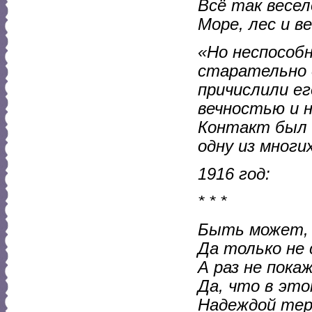
Всё так весел
Море, лес и в
«Но неспособ
старательно 
причислили ег
вечностью и н
Контакт был о
одну из многих
1916 год:
* * *
Быть может, и
Да только не 
А раз не пока
Да, что в эт
Надеждой тер