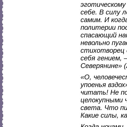
эготическому
себе. В силу 
самим. И когд
политерии пос
спасающий на
невольно пуга
стихотворец 
себя гением, 
Северянине» (
«О, человечес
упоенья вздох
читать! Не по
целокупными 
света. Что пи
Какие силы, к
Когда ночами..