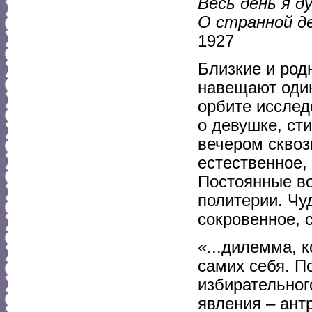
Весь день я д
О странной де
1927
Близкие и ро
навещают один
орбите исслед
о девушке, ст
вечером сквоз
естественное,
Постоянные во
политерии. Чу
сокровенное, 
«...дилемма, 
самих себя. П
избирательног
явления – ант