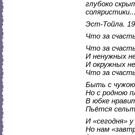
глубоко скрыт
соляристики..
Эст-Тойла. 19
Что за счасть
Что за счасть
И ненужных н
И окружных не
Что за счасть
Быть с чужою 
Но с родною п
В юбке нравит
Пьётся сельте
И «сегодня» у 
Но нам «завтр