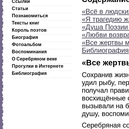
Ссылки
Статьи
«Всё в людски
Познакомиться
«Я трагедию ж
Тексты книг
«Душа Поэзии
Король поэтов
«Любви возвра
Биография
«Все жертвы м
Фотоальбом
Библиография
Воспоминания
О Серебряном веке
«Все жертв
Прогулки в Интернете
Библиография
Сохранив жизн
удил рыбу, пе
получал прави
восхищённые 
вызывали на б
душу, воспоми
Серебряная с