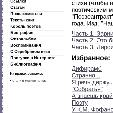
Ссылки
стихи (чтобы 
Статьи
поэтическим м
Познакомиться
"Поэзоантракт
Тексты книг
года. Изд. "На
Король поэтов
Часть 1. Зарн
Биография
Фотоальбом
Часть 2. Это б
Воспоминания
Часть 3. Лиро
О Серебряном веке
Избранное:
Прогулки в Интернете
Библиография
Дифирамб
На правах рекламы:
Странно...
•
отели в москве на час
Я речь держу..
"Собратья"
А знаешь край
Поэту
У К.М. Фофан