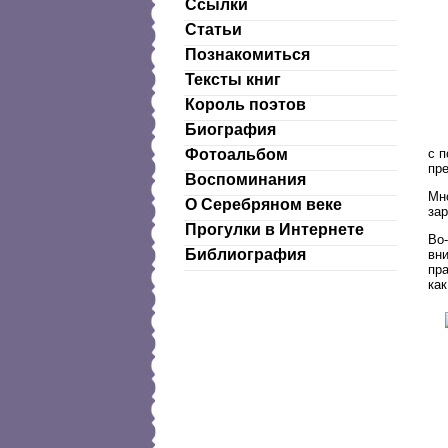
Ссылки
Статьи
Познакомиться
Тексты книг
Король поэтов
Биография
с п
Фотоальбом
пр
Воспоминания
Мно
О Серебряном веке
за
Прогулки в Интернете
Во-
Библиография
вни
пра
как