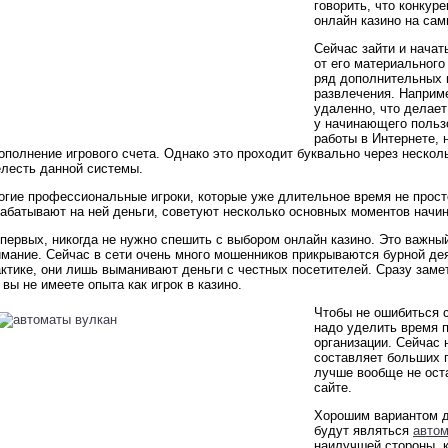
говорить, что конкур
онлайн казино на сам
Сейчас зайти и начат
от его материального
ряд дополнительных 
развлечения. Наприм
удаленно, что делае
у начинающего польз
работы в Интернете, 
ополнение игрового счета. Однако это проходит буквально через несколь
елесть данной системы.
гие профессиональные игроки, которые уже длительное время не просто
рабатывают на ней деньги, советуют несколько основных моментов начи
первых, никогда не нужно спешить с выбором онлайн казино. Это важный
мание. Сейчас в сети очень много мошенников прикрываются бурной дея
ктике, они лишь выманивают деньги с честных посетителей. Сразу заме
 вы не имеете опыта как игрок в казино.
Чтобы не ошибиться с
надо уделить время 
организации. Сейчас
составляет больших п
лучше вообще не ост
сайте.
Хорошим вариантом д
будут являться
автом
наилучшей стороны, 