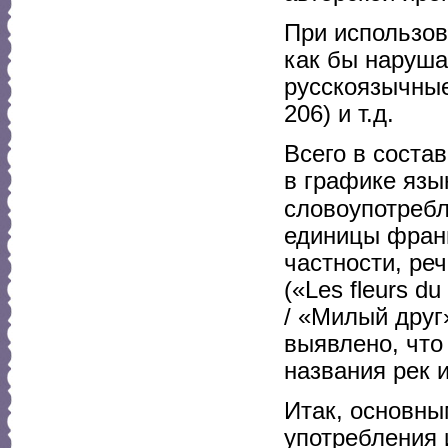
При использов
как бы наруша
русскоязычные
206) и т.д.
Всего в соста
в графике язы
словоупотреб
единицы франц
частности, ре
(«Les fleurs d
/ «Милый друг
выявлено, что 
названия рек и
Итак, основны
употребления 