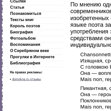
Ссылки
По мнению одн
Статьи
современнико
Познакомиться
изобретенных 
Тексты книг
языке поэта з
Король поэтов
употребления 
Биография
средствами о
Фотоальбом
индивидуально
Воспоминания
О Серебряном веке
Chansonnett
Прогулки в Интернете
Изящная, ср
Библиография
С головкою 
Она — вопл
На правах рекламы:
Mais non, re
•
domokna.ru отзывы
Пикантная, 
Она — герои
Поклонников
Mais non, re