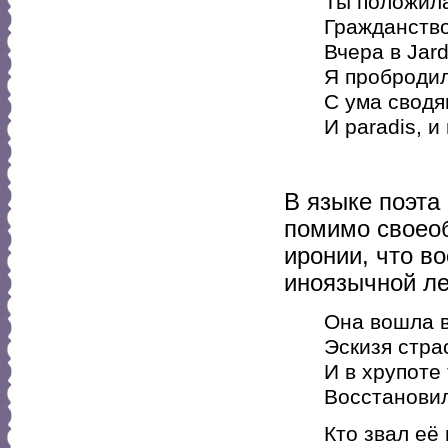
Ты положила
Гражданств
Вчера в Jard
Я пробродил
С ума сводящ
И paradis, и
В языке поэта
помимо своеоб
иронии, что в
иноязычной ле
Она вошла 
Эскизя стра
И в хрупоте
Восстановил
Кто звал её