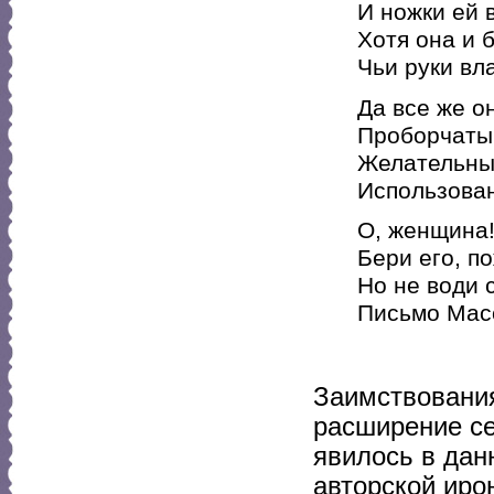
И ножки ей 
Хотя она и 
Чьи руки вл
Да все же о
Проборчаты
Желательный
Использова
О, женщина!
Бери его, по
Но не води 
Письмо Масс
Заимствования
расширение се
явилось в да
авторской иро