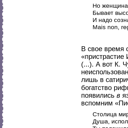
Но женщина
Бывает высо
И надо созна
Mais non, re
В свое время 
«пристрастие 
(...). А вот К
неиспользован
лишь в сатири
богатство риф
появились
в
яз
вспомним «Пис
Столица мир
Душа, испол