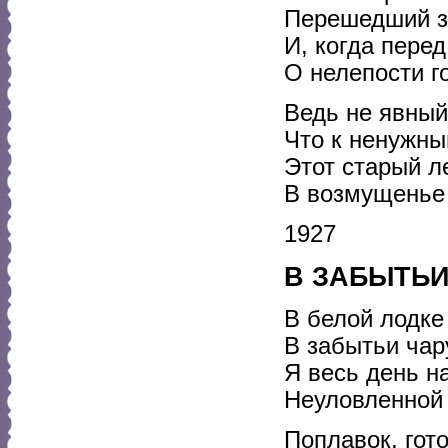
Перешедший за
И, когда перед
О нелепости г
Ведь не явный
Что к ненужны
Этот старый л
В возмущенье 
1927
В ЗАБЫТЬ
В белой лодке
В забытьи ча
Я весь день н
Неуловленной 
Поплавок, гото