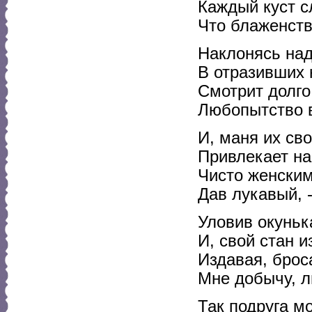
Каждый куст 
Что блаженств
Наклонясь над
В отразивших 
Смотрит долго
Любопытство в
И, маня их св
Привлекает на
Чисто женски
Дав лукавый, -
Уловив окуньк
И, свой стан и
Издавая, брос
Мне добычу, 
Так подруга м