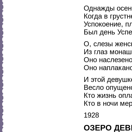
Однажды осен
Когда в груст
Успокоение, пл
Был день Успе
О, слезы женс
Из глаз монаш
Оно наслезено
Оно наплакано
И этой девушко
Весло опущено 
Кто жизнь опла
Кто в ночи мер
1928
ОЗЕРО ДЕВ