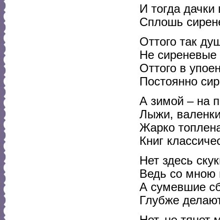
И тогда дачки 
Сплошь сирен
Оттого так ду
Не сиреневые
Оттого в упое
Постоянно си
А зимой – на п
Лыжи, валенки,
Жарко топлена
Книг классичес
Нет здесь скук
Ведь со мною 
А сумевшие сб
Глубже делают