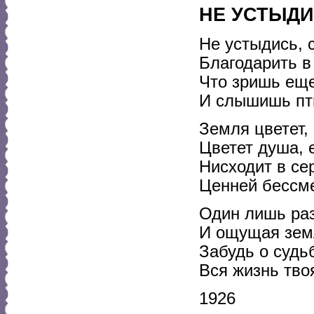
НЕ УСТЫДИС
Не устыдись, 
Благодарить в
Что зришь еще
И слышишь пти
Земля цветет,
Цветет душа, 
Нисходит в се
Ценней бессме
Один лишь раз
И ощущая земл
Забудь о судь
Вся жизнь твоя
1926