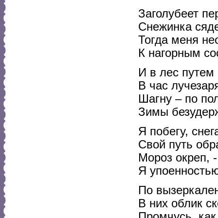
Заголубеет пе
Снежинка сяде
Тогда меня не
К нагорным со
И в лес путем
В час лучеза
Шагну – по по
Зимы безудер
Я побегу, снег
Свой путь обр
Мороз окреп, -
Я упоенностью
По вызеркале
В них облик ск
Промчусь, как