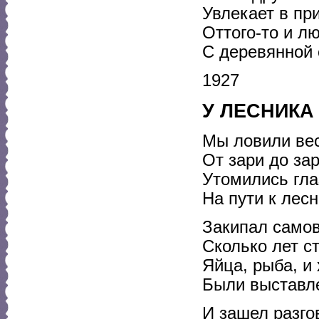
Увлекает в пр
Оттого-то и л
С деревянной 
1927
У ЛЕСНИКА
Мы ловили вес
От зари до за
Утомились гла
На пути к лесн
Закипал самов
Сколько лет с
Яйца, рыба, и 
Были выставле
И зашел разго