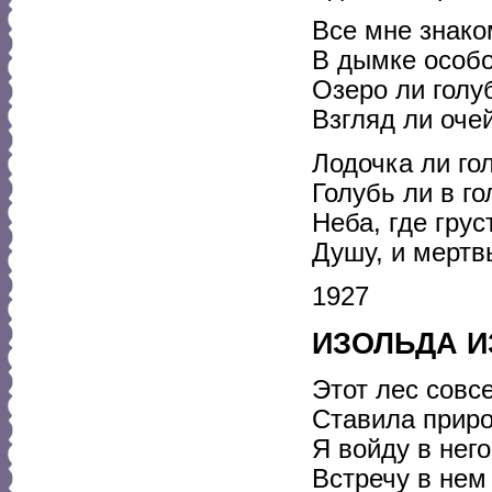
Все мне знако
В дымке особо
Озеро ли голу
Взгляд ли очей
Лодочка ли го
Голубь ли в г
Неба, где грус
Душу, и мертв
1927
ИЗОЛЬДА И
Этот лес совс
Ставила природ
Я войду в нег
Встречу в нем