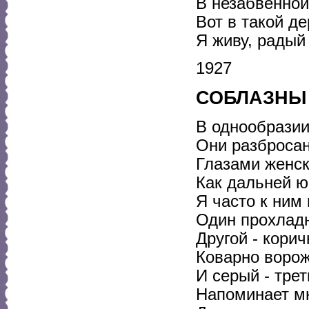
В незабвенной
Вот в такой д
Я живу, радый
1927
СОБЛАЗНЫ
В однообразии
Они разбросан
Глазами женск
Как дальней ю
Я часто к ним 
Один прохладн
Другой - кори
Коварно ворож
И серый - трет
Напоминает мн