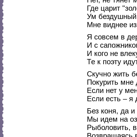
Нет, не тянет 
Где царит "зол
Ум бездушный
Мне виднее из
Я совсем в де
И с сапожнико
И кого не влек
Те к поэту иду
Скучно жить б
Покурить мне 
Если нет у ме
Если есть – я 
Без коня, да и
Мы идем на оз
Рыболовить, в
Возвращаясь в