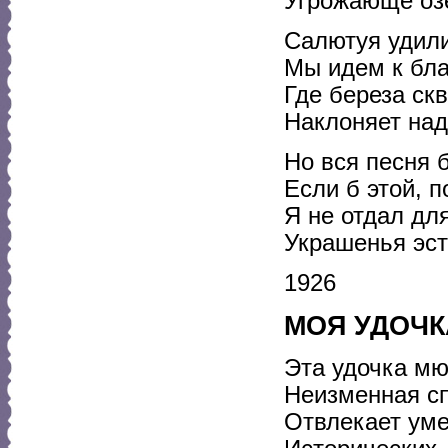
Угрожающе оз
Салютуя удил
Мы идем к бла
Где береза ск
Наклоняет над
Но вся песня 
Если б этой, 
Я не отдал дл
Украшенья эст
1926
МОЯ УДОЧК
Эта удочка мю
Неизменная сп
Отвлекает уме