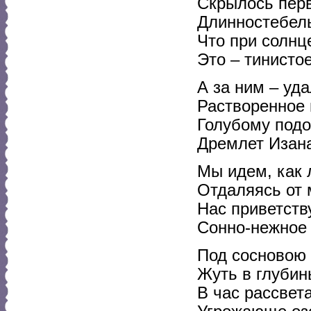
Скрылось перв
Длинностебел
Что при солнц
Это – тинисто
А за ним – уда
Растворенное 
Голубому подоб
Дремлет Изана
Мы идем, как л
Отдаляясь от 
Нас приветств
Сонно-нежное 
Под сосновою 
Жуть в глубин
В час рассвет