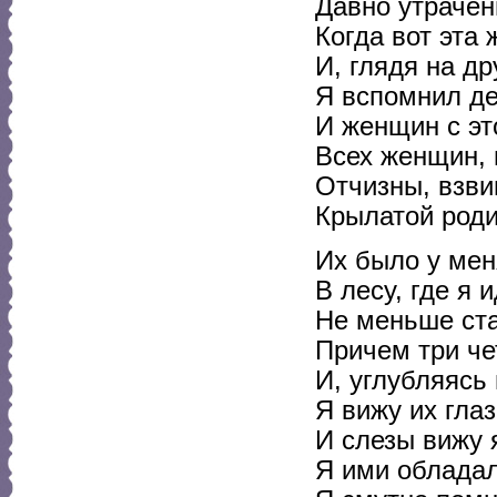
Давно утрачен
Когда вот эта 
И, глядя на д
Я вспомнил д
И женщин с эт
Всех женщин, 
Отчизны, взви
Крылатой роди
Их было у мен
В лесу, где я 
Не меньше ста
Причем три че
И, углубляясь
Я вижу их глаз
И слезы вижу 
Я ими обладал,