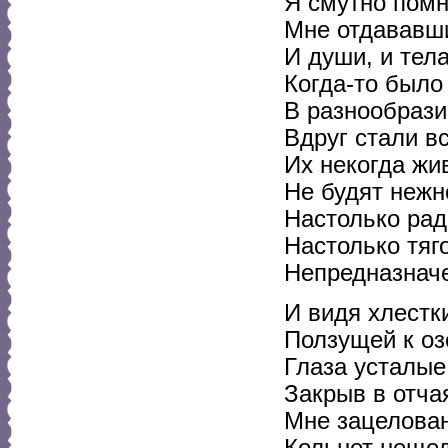
Я смутно помн
Мне отдававши
И души, и тела
Когда-то было
В разнообраз
Вдруг стали в
Их некогда жи
Не будят нежно
Настолько рад
Настолько тяг
Непредназнач
И видя хлестк
Ползущей к оз
Глаза усталые
Закрыв в отчая
Мне зацелова