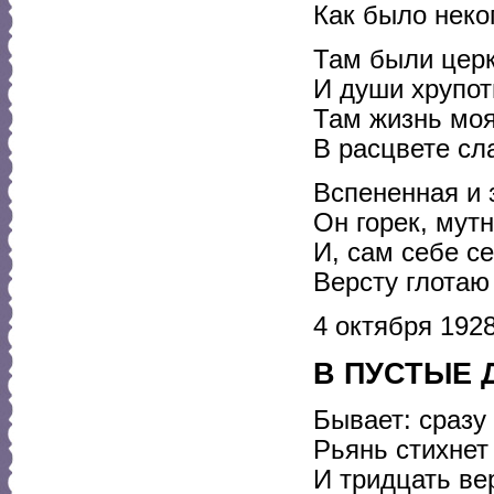
Как было неко
Там были церк
И души хрупот
Там жизнь моя
В расцвете сл
Вспененная и 
Он горек, мутн
И, сам себе се
Версту глотаю
4 октября 192
В ПУСТЫЕ 
Бывает: сразу 
Рьянь стихнет
И тридцать ве