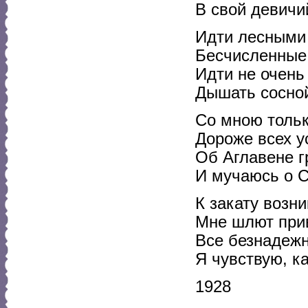
В свой девичи
Идти лесными 
Бесчисленные 
Идти не очень 
Дышать сосной
Со мною тольк
Дороже всех у
Об Аглавене г
И мучаюсь о 
К закату возн
Мне шлют прив
Все безнадежн
Я чувствую, к
1928