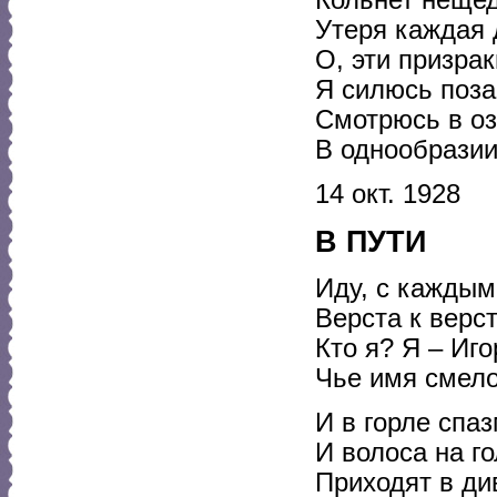
Кольнет нещед
Утеря каждая 
О, эти призрак
Я силюсь поза
Смотрюсь в оз
В однообразии
14 окт. 1928
В ПУТИ
Иду, с каждым
Верста к верст
Кто я? Я – Иг
Чье имя смело
И в горле спа
И волоса на г
Приходят в ди