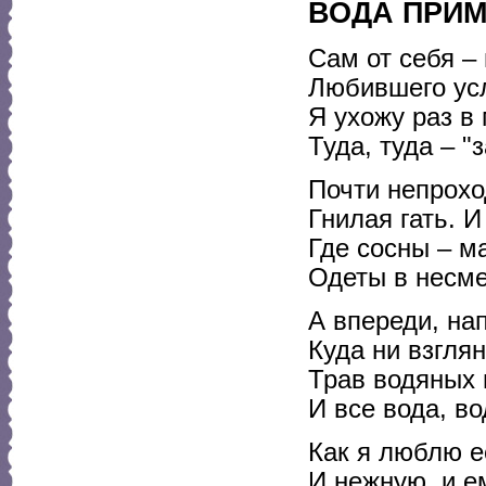
ВОДА ПРИ
Сам от себя –
Любившего ус
Я ухожу раз в 
Туда, туда – 
Почти непрохо
Гнилая гать. И
Где сосны – м
Одеты в несм
А впереди, нап
Куда ни взгля
Трав водяных
И все вода, в
Как я люблю е
И нежную, и е