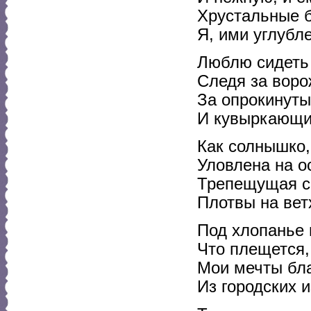
Хрустальные б
Я, ими углубл
Люблю сидеть 
Следя за вор
За опрокинуты
И кувыркающ
Как солнышко,
Уловлена на о
Трепещущая с
Плотвы на вет
Под хлопанье
Что плещется,
Мои мечты бла
Из городских 