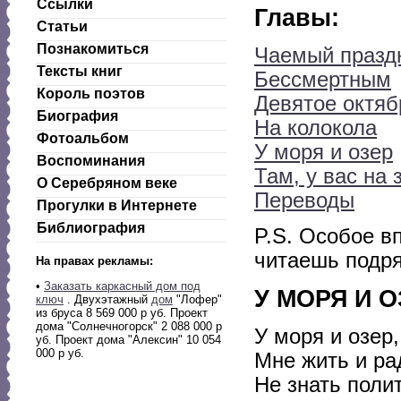
Ссылки
Главы:
Статьи
Познакомиться
Чаемый празд
Тексты книг
Бессмертным
Король поэтов
Девятое октяб
Биография
На колокола
Фотоальбом
У моря и озер
Воспоминания
Там, у вас на
О Серебряном веке
Переводы
Прогулки в Интернете
Библиография
P.S. Особое в
читаешь подря
На правах рекламы:
•
Заказать каркасный дом под
У МОРЯ И О
ключ
. Двухэтажный
дом
"Лофер"
из бруса 8 569 000 р уб. Проект
дома "Солнечногорск" 2 088 000 р
У моря и озер
уб. Проект дома "Алексин" 10 054
000 р уб.
Мне жить и рад
Не знать поли