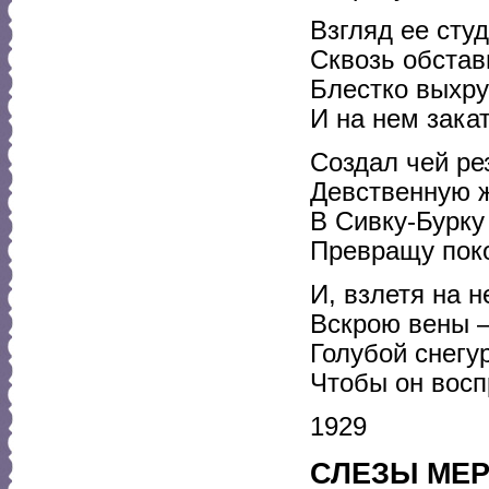
Взгляд ее сту
Сквозь обстав
Блестко выхру
И на нем зака
Создал чей ре
Девственную 
В Сивку-Бурку
Превращу по
И, взлетя на н
Вскрою вены –
Голубой снегу
Чтобы он восп
1929
СЛЕЗЫ МЕ