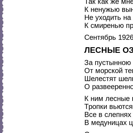
Так как же мне
К ненужью вы
Не уходить на 
К смиренью п
Сентябрь 1926
ЛЕСНЫЕ О
За пустынною 
От морской те
Шелестят шел
О развееренн
К ним лесные 
Тропки вьются
Все в слепнях
В медуницах ц