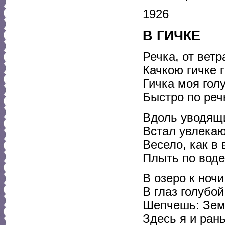
1926
В ГИЧКЕ
Речка, от ветр
Качкою гичке г
Гичка моя гол
Быстро по речк
Вдоль уводящ
Встал увлека
Весело, как в 
Плыть по воде
В озеро к ночи
В глаз голубо
Шепчешь: Земл
Здесь я и ра