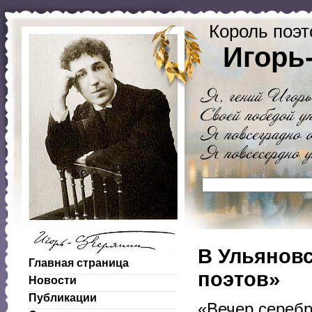
Король поэт
Игорь
В Ульяновс
Главная страница
поэтов»
Новости
Публикации
«Вечер серебр