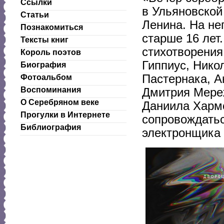
Ссылки
в Ульяновской
Статьи
Ленина. На не
Познакомиться
старше 16 лет
Тексты книг
стихотворения
Король поэтов
Гиппиус, Нико
Биография
Пастернака, 
Фотоальбом
Воспоминания
Дмитрия Мереж
О Серебряном веке
Даниила Хармс
Прогулки в Интернете
сопровождатьс
Библиография
электронщика 